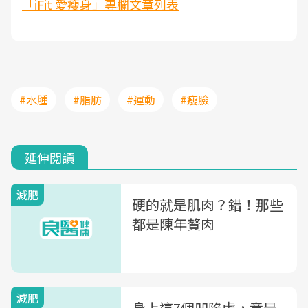
「iFit 愛瘦身」專欄文章列表
#水腫
#脂肪
#運動
#瘦臉
延伸閱讀
減肥
硬的就是肌肉？錯！那些
都是陳年贅肉
減肥
身上這7個凹陷處，竟是