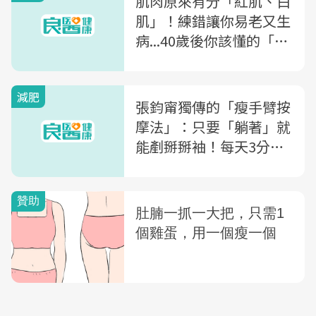
肌肉原來有分「紅肌、白
肌」！練錯讓你易老又生
病...40歲後你該懂的「肌
肉鍛鍊法」
減肥
張鈞甯獨傳的「瘦手臂按
摩法」：只要「躺著」就
能剷掰掰袖！每天3分
鐘，還可緩解肩頸僵硬