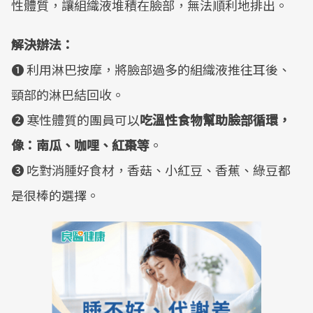
性體質，讓組織液堆積在臉部，無法順利地排出。
解決辦法：
❶ 利用淋巴按摩，將臉部過多的組織液推往耳後、
頸部的淋巴結回收。
❷ 寒性體質的團員可以
吃溫性食物幫助臉部循環，
像：南瓜、咖哩、紅棗等
。
❸ 吃對消腫好食材，香菇、小紅豆、香蕉、綠豆都
是很棒的選擇。