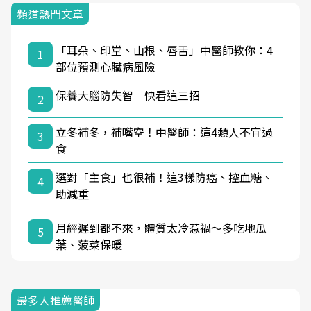
頻道熱門文章
「耳朵、印堂、山根、唇舌」中醫師教你：4
1
部位預測心臟病風險
保養大腦防失智 快看這三招
2
立冬補冬，補嘴空！中醫師：這4類人不宜過
3
食
選對「主食」也很補！這3樣防癌、控血糖、
4
助減重
月經遲到都不來，體質太冷惹禍〜多吃地瓜
5
葉、菠菜保暖
最多人推薦醫師