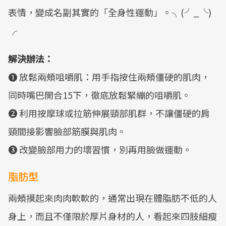
表情，變成名副其實的「全身性運動」。╮(╯_╰)
╭
解決辦法：
❶ 放鬆兩頰咀嚼肌：用手指按住兩頰僵硬的肌肉，
同時嘴巴開合15下，徹底放鬆緊繃的咀嚼肌。
❷ 利用按摩球或拉筋伸展頸部肌群，不讓僵硬的肩
頸間接影響臉部筋膜與肌肉。
❸ 改變臉部用力的壞習慣，別再用臉做運動。
脂肪型
兩頰摸起來肉肉軟軟的，通常出現在體脂肪不低的人
身上，而且不僅限於厚片身材的人，看起來四肢細瘦