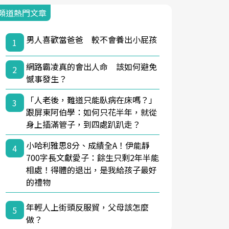
頻道熱門文章
男人喜歡當爸爸 較不會養出小屁孩
1
網路霸凌真的會出人命 該如何避免
2
憾事發生？
「人老後，難道只能臥病在床嗎？」
3
跟屏東阿伯學：如何只花半年，就從
身上插滿管子，到四處趴趴走？
小哈利雅思8分、成績全A！伊能靜
4
700字長文獻愛子：餘生只剩2年半能
相處！得體的退出，是我給孩子最好
的禮物
年輕人上街頭反服貿，父母該怎麼
5
做？