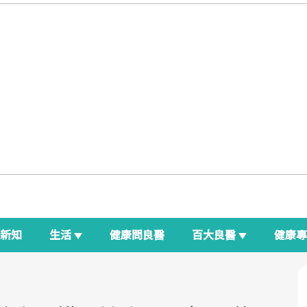
新知
生活
健康問良醫
百大良醫
健康
良醫生活祭
我與健康韌性的距離