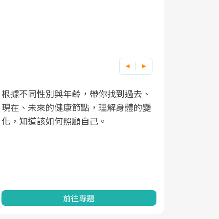
根據不同性別與年齡，帶你找到過去、
因應超高齡
現在、未來的健康節點，理解身體的變
「2025
化，知道該如何照顧自己。
康促進為目
民眾健康的
查、數據分
一起成為台
前往專題