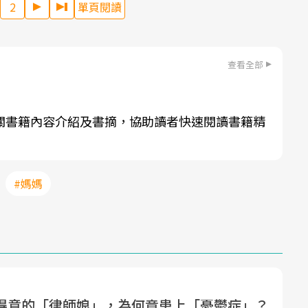
2
單頁閱讀
查看全部
關書籍內容介紹及書摘，協助讀者快速閱讀書籍精
#媽媽
得意的「律師娘」，為何竟患上「憂鬱症」？