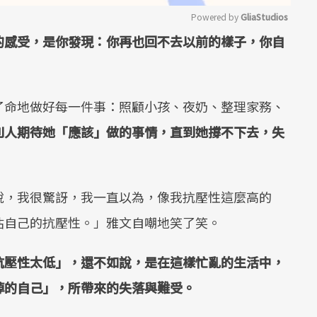
Powered by 
GliaStudios
的感受，是你發現：你再也回不去以前的樣子，你自
Mute
了命地做好每一件事：照顧小孩、夜奶、整理家務、
別人期待她「應該」做的事情，直到她撐不下去，失
說，我很驚訝，我一直以為，像我抗壓性這麼高的
估自己的抗壓性。」雅文自嘲地笑了笑。
抗壓性太低」，還不如說，是在這樣忙亂的生活中，
掉的自己」，所帶來的失落與難受。