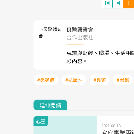
1
良醫讀書會
合作出版社
蒐羅與財經、職場、生活相
彩內容。
#憂鬱症
#抗壓性
#憂鬱
#躁鬱
延伸閱讀
心靈
2021-08-18
家庭事業兩