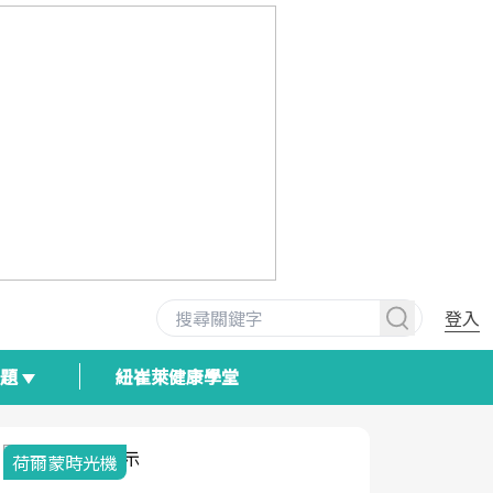
登入
專題
紐崔萊健康學堂
荷爾蒙時光機
2025健檢