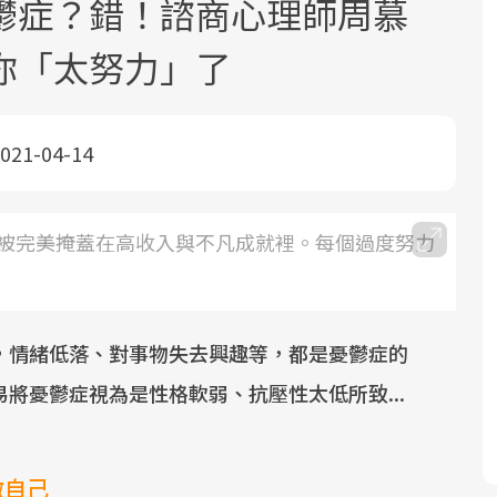
鬱症？錯！諮商心理師周慕
你「太努力」了
021-04-14
面對超高齡社會的浪潮，台灣正在快速
2025年，就到良醫生活祭體驗「一站式
良醫健康網從「換季的身體變化」出
被完美掩蓋在高收入與不凡成就裡。每個過度努力
邁向「健康照護」的新時代。隨著國家
健康新生活」，從講座、體驗到運動，
發，透過醫學觀點與日常感受的對話，
政策如「健康台灣推動委員會」與「長
全面啟動你的健康革命！
建立對亞健康的認知，進而引導實際的
照3.0」的推進，「預防醫學」已成全民
改善行動。
關注的核心議題。然而，健檢不只是醫
，情緒低落、對事物失去興趣等，都是憂鬱症的
療院所的服務，更是民眾了解自身健康
將憂鬱症視為是性格軟弱、抗壓性太低所致...
狀況、啟動健康管理的重要起點。
前往專題
前往專題
前往專題
做自己