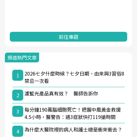
前往專題
頻道熱門文章
2026七夕什麼時候？七夕日期、由來與3習俗8
1
禁忌一次看
濾藍光產品真有效？ 醫師告訴你
2
每分鐘190萬腦細胞死亡！把握中風黃金救援
3
4.5小時，醫警告：遇3症狀快打119搶時間
為什麼大醫院裡的病人和護士總是衝來衝去？
4