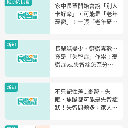
健康問良醫
家中長輩開始會說「別人
卡好命」，可能是「老年
憂鬱」！一張「老年憂鬱
症量表」馬上測
新知
長輩話變少、鬱鬱寡歡…
竟是「失智症」作祟！憂
鬱症vs.失智症怎區分？
醫曝1關鍵
新知
不只記性差...憂鬱、失
眠、焦躁都可能是失智症
狀！失智問題多，家人應
如何照護？