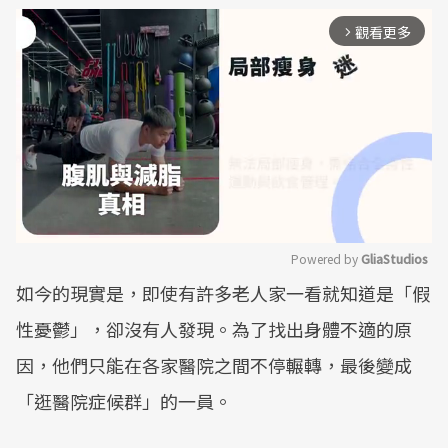
觀看更多
arrow_forward_ios
Powered by 
GliaStudios
如今的現實是，即使有許多老人家一看就知道是「假
Mute
性憂鬱」，卻沒有人發現。為了找出身體不適的原
因，他們只能在各家醫院之間不停輾轉，最後變成
「逛醫院症候群」的一員。