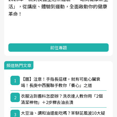
活」，從講座、體驗到運動，全面啟動你的健康
革命！
前往專題
頻道熱門文章
【圖】注意！手指長這樣，就有可能心臟衰
1
竭！長庚中西醫聯手教你「養心」之道
衣服沾到醬料怎麼辦？洗衣達人教你用「2個
2
清潔神物」＋2步驟去油去漬
大豆油、調和油還能吃嗎？苯駢芘風波10大疑
3