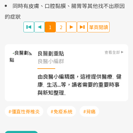
同時有皮膚、口腔黏膜、腸胃等其他找不出原因
的症狀
1
2
單頁閱讀
查看全部
良醫劃重點
良醫小編群
由良醫小編精選，這裡提供醫療
健
、
康
生活...等，讀者需要的重要時事
、
與新知整理
。
#僵直性脊椎炎
#免疫系統
#背痛