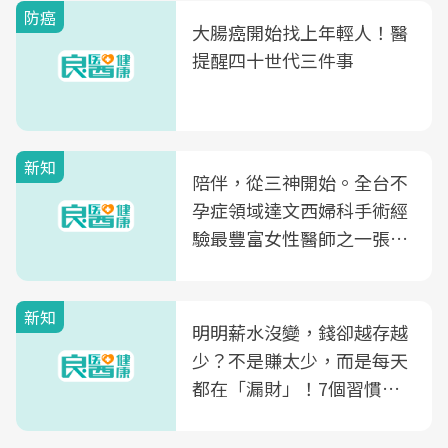
防癌
大腸癌開始找上年輕人！醫
提醒四十世代三件事
新知
陪伴，從三神開始。全台不
孕症領域達文西婦科手術經
驗最豐富女性醫師之一張永
玲領軍，打造全台首創「生
殖銀行概念形象館」，攜手
新知
光田醫院建構360度女性健
明明薪水沒變，錢卻越存越
康照護生態圈
少？不是賺太少，而是每天
都在「漏財」！7個習慣一
次看