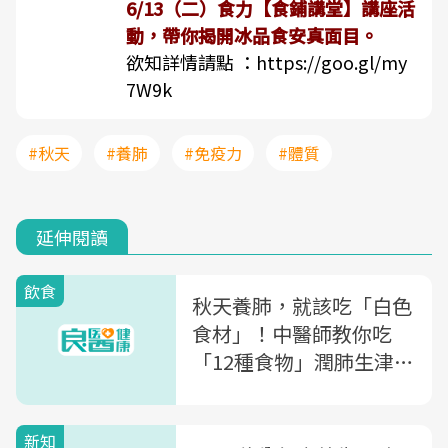
6/13（二）食力【食鋪講堂】講座活
動，帶你揭開冰品食安真面目。
欲知詳情請點 ：
https://goo.gl/my
7W9k
#秋天
#養肺
#免疫力
#體質
延伸閱讀
飲食
秋天養肺，就該吃「白色
食材」！中醫師教你吃
「12種食物」潤肺生津、
養陰清燥
新知