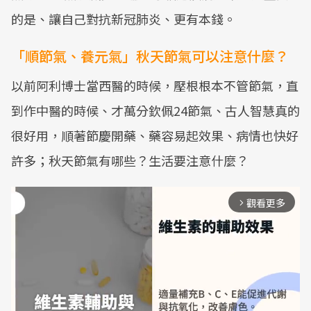
的是、讓自己對抗新冠肺炎、更有本錢。
「順節氣、養元氣」秋天節氣可以注意什麼？
以前阿利博士當西醫的時候，壓根根本不管節氣，直
到作中醫的時候、才萬分欽佩24節氣、古人智慧真的
很好用，順著節慶開藥、藥容易起效果、病情也快好
許多；秋天節氣有哪些？生活要注意什麼？
觀看更多
arrow_forward_ios