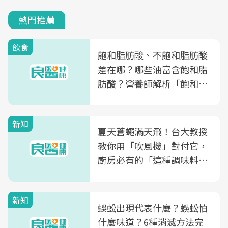
熱門推薦
飲食
飽和脂肪酸、不飽和脂肪酸
差在哪？哪些油富含飽和脂
肪酸？營養師解析「飽和脂
肪酸」的優缺點、建議攝取
量
新知
夏天蒼蠅滿天飛！台大教授
教你用「吹風機」對付它，
廚房必有的「這種調味料」
竟是蒼蠅剋星～
新知
蜈蚣出現代表什麼？蜈蚣怕
什麼味道？6種消滅方法完