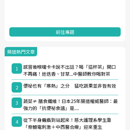
前往專題
頻道熱門文章
感冒後喉嚨卡卡說不出話？喝「這杯茶」開口
1
不再痛！迷迭香、甘草...中醫師教你喝對茶
便祕也有「寒熱」之分 猛吃蔬果並非皆有效
2
蔬菜≠ 膳食纖維！日本25年腸道權威醫師：最
3
強力的「抗便祕食譜」是....
從下半身癱瘓到站起來！慈大護理系學生靠
4
「脊髓電刺激＋中西醫合療」迎來重生