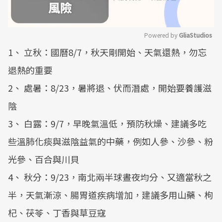
Powered by 
GliaStudios
1、 立秋：國曆8/7，秋天剛開始、天氣還熱，勿忘
Mute
退熱的重要
2、 處暑：8/23，暑將退、伏而潛處，開始要養護滋
陰
3、 白露：9/7，早晚氣溫低，預防秋燥、建議多吃
些溫肺化痰與滋陰益氣的中藥，例如人參、沙參、粉
光參、百合與川貝
4、 秋分：9/23，南北兩半球晝夜均分、又適當秋之
半，天氣漸涼、腸胃道疾病增加，建議多用山藥、枸
杞、茯苓、丁香與草豆寇