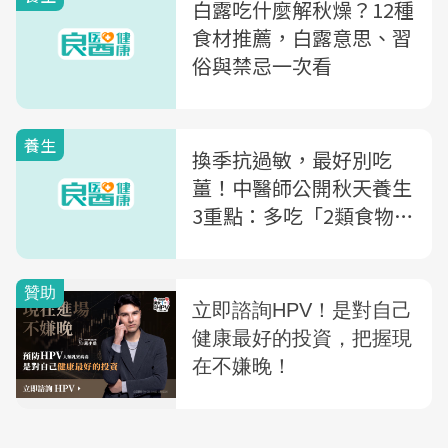
白露吃什麼解秋燥？12種
食材推薦，白露意思、習
俗與禁忌一次看
養生
換季抗過敏，最好別吃
薑！中醫師公開秋天養生
3重點：多吃「2類食物」
養陰又潤肺~