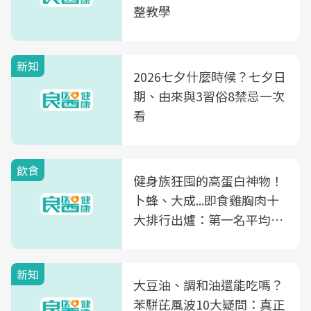
整教學
新知
2026七夕什麼時候？七夕日
期、由來與3習俗8禁忌一次
看
飲食
健身族狂囤的高蛋白神物！
卜蜂、大成...即食雞胸肉十
大排行出爐：第一名平均一
片不到50元
新知
大豆油、調和油還能吃嗎？
苯駢芘風波10大疑問：真正