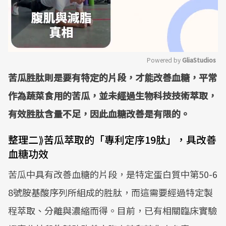
Powered by 
GliaStudios
苦瓜胜肽則是要有特定的片段，才能改善血糖，平常
Mute
作為蔬菜食用的苦瓜，並未經過生物科技技術萃取，
有效胜肽含量不足，因此血糖改善是有限的。
整理二⟫苦瓜萃取的「專利定序19肽」，具改善
血糖功效
苦瓜中具有改善血糖的片段，是特定蛋白質中第50-6
8號胺基酸序列所組成的胜肽，而這需要經過特定製
程萃取、分離與濃縮而得。目前，已有相關臨床實驗