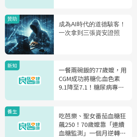
新知
一餐兩碗飯的77歲嬤，用
CGM成功將糖化血色素
9.1降至7.1！糖尿病專家
攜手呼籲：善用CGM，血
糖波動「看得見」
養生
吃芭樂、聖女番茄血糖狂
飆250！70歲嬤靠「連續
血糖監測」一個月逆轉30