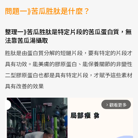
問題一⟫苦瓜胜肽是什麼？
整理一⟫苦瓜胜肽是特定片段的苦瓜蛋白質，無
法靠苦瓜湯攝取
胜肽是由蛋白質分解的短鏈片段，要有特定的片段才
具有功效。能美膚的膠原蛋白、能保養關節的非變性
二型膠原蛋白也都是具有特定片段，才賦予這些素材
具有改善的效果
觀看更多
arrow_forward_ios