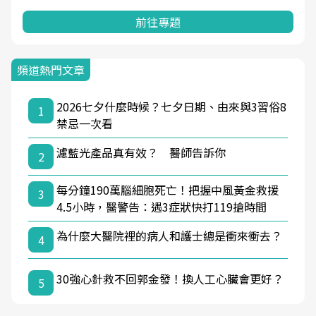
前往專題
頻道熱門文章
2026七夕什麼時候？七夕日期、由來與3習俗8
1
禁忌一次看
濾藍光產品真有效？ 醫師告訴你
2
每分鐘190萬腦細胞死亡！把握中風黃金救援
3
4.5小時，醫警告：遇3症狀快打119搶時間
為什麼大醫院裡的病人和護士總是衝來衝去？
4
30強心針救不回郭金發！換人工心臟會更好？
5