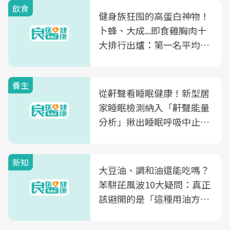
飲食
健身族狂囤的高蛋白神物！
卜蜂、大成...即食雞胸肉十
大排行出爐：第一名平均一
片不到50元
養生
從鼾聲看睡眠健康！新型居
家睡眠檢測納入「鼾聲能量
分析」揪出睡眠呼吸中止症
風險
新知
大豆油、調和油還能吃嗎？
苯駢芘風波10大疑問：真正
該避開的是「這種用油方
式」