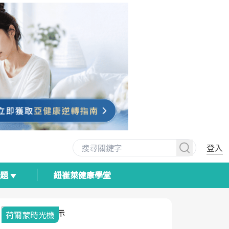
登入
專題
紐崔萊健康學堂
荷爾蒙時光機
2025健檢