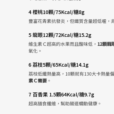
4 櫻桃10顆/75Kcal/糖8g
豐富花青素抗發炎，但鐵質含量超低喔，
5 龍眼12顆/72Kcal/糖15.2g
維生素Ｃ超高的水果而且酸味低，
12顆
氧化。
6 荔枝5顆/65Kcal/糖14.1g
荔枝低纖熱量高，10顆就有130大卡熱量
素Ｃ需要
。
7 百香果 1.5顆64Kcal/糖9.7g
超高膳食纖維，幫助腸道蠕動健康。