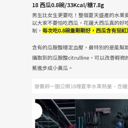
18 西瓜0.8碗/33Kcal/糖7.8g
男生比女生更要吃！整個夏天盛產的水果
以大家不要怕吃西瓜，花蓮大西瓜真的好
制，
每次吃0.8碗量剛剛好，西瓜含有茄
含有的瓜胺酸穩定血壓，最特別的是能幫
攝取到的瓜胺酸citrulline，可以改
蕉進步成小黃瓜。
營養師一圖公開18種夏季水果熱量、含