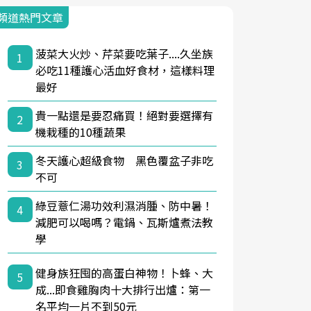
頻道熱門文章
菠菜大火炒、芹菜要吃葉子....久坐族
1
必吃11種護心活血好食材，這樣料理
最好
貴一點還是要忍痛買！絕對要選擇有
2
機栽種的10種蔬果
冬天護心超級食物 黑色覆盆子非吃
3
不可
綠豆薏仁湯功效利濕消腫、防中暑！
4
減肥可以喝嗎？電鍋、瓦斯爐煮法教
學
健身族狂囤的高蛋白神物！卜蜂、大
5
成...即食雞胸肉十大排行出爐：第一
名平均一片不到50元