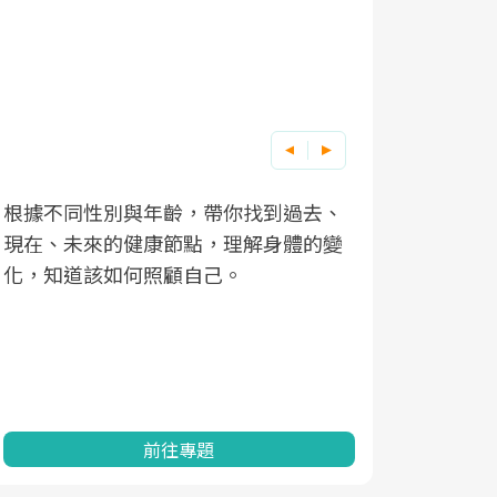
根據不同性別與年齡，帶你找到過去、
因應超高齡
現在、未來的健康節點，理解身體的變
「2025
化，知道該如何照顧自己。
康促進為目
民眾健康的
查、數據分
一起成為台
前往專題