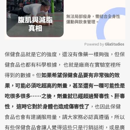
Powered by 
GliaStudios
保健食品就是它的強度，還沒有像藥一樣夠強，但保
Mute
健食品也都有科學根據， 也就是廠商在實驗室裡所
得到的數據。但
如果希望保健食品要有非常強的效
果，可能必須吃超高的劑量，甚至還有一種可能性是
吃很多很多……之後，劑量就已經超過腎毒性、肝毒
性， 這時它對於身體也造成傷害性了
，也因此保健
食品也會有建議服用量，請大家務必認真遵循，所以
有些保健食品會讓人覺得這些只是行銷話術，或是廣