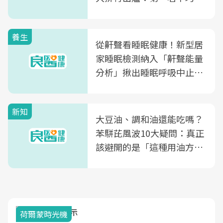
片不到50元
養生
從鼾聲看睡眠健康！新型居
家睡眠檢測納入「鼾聲能量
分析」揪出睡眠呼吸中止症
風險
新知
大豆油、調和油還能吃嗎？
苯駢芘風波10大疑問：真正
該避開的是「這種用油方
式」
荷爾蒙時光機