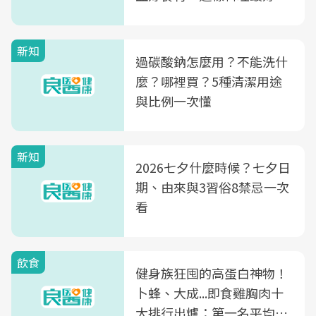
新知
過碳酸鈉怎麼用？不能洗什
麼？哪裡買？5種清潔用途
與比例一次懂
新知
2026七夕什麼時候？七夕日
期、由來與3習俗8禁忌一次
看
飲食
健身族狂囤的高蛋白神物！
卜蜂、大成...即食雞胸肉十
大排行出爐：第一名平均一