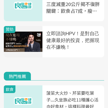
三度減重20公斤揭不復胖
關鍵：飲食占7成，瘦太
快反而容易失敗
熱門推薦
飲食
菠菜大火炒、芹菜要吃葉
子....久坐族必吃11種護心活
血好食材，這樣料理最好