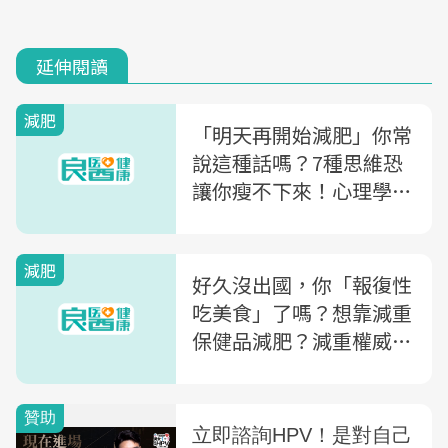
延伸閱讀
減肥
「明天再開始減肥」你常
說這種話嗎？7種思維恐
讓你瘦不下來！心理學權
威用「1療法」帶你跳出
飲食陷阱
減肥
好久沒出國，你「報復性
吃美食」了嗎？想靠減重
保健品減肥？減重權威公
開4招不怕胖吃法