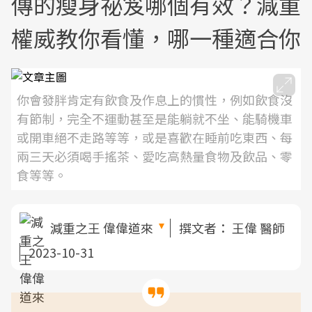
傳的瘦身祕笈哪個有效？減重
權威教你看懂，哪一種適合你
你會發胖肯定有飲食及作息上的慣性，例如飲食沒
有節制，完全不運動甚至是能躺就不坐、能騎機車
或開車絕不走路等等，或是喜歡在睡前吃東西、每
兩三天必須喝手搖茶、愛吃高熱量食物及飲品、零
食等等。
減重之王 偉偉道來
撰文者：
王偉 醫師
2023-10-31