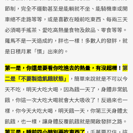
節制，完全不運動甚至是能躺就不坐、能騎機車或開
車絕不走路等等，或是喜歡在睡前吃東西、每兩三天
必須喝手搖茶、愛吃高熱量食物及飲品、零食等等。
羅馬不是一天造成的，胖也一樣！多數人的發胖，就
是日積月累「慣」出來的。
第一是，你還是要看你吃進去的熱量，有沒超標
！
第
二是「不要製造飢餓狀態」
，簡單來說就是不可以今
天不吃，明天大吃大喝，因為餓一天了，身體非常飢
餓，你這一次大吃大喝就會大大吸收了！反過來也一
樣，你今天大吃大喝，明天餓一天，你第三天身體太
飢餓，也一樣，讓身體反覆飢餓就是開啟發胖之路。
第三是，睡前四小時別再吃東西了
，千萬要忍住，這