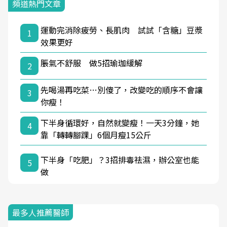
頻道熱門文章
運動完消除疲勞、長肌肉 試試「含糖」豆漿
1
效果更好
脹氣不舒服 做5招瑜珈緩解
2
先喝湯再吃菜…別傻了，改變吃的順序不會讓
3
你瘦！
下半身循環好，自然就變瘦！一天3分鐘，她
4
靠「轉轉腳踝」6個月瘦15公斤
下半身「吃肥」？3招排毒祛濕，辦公室也能
5
做
最多人推薦醫師