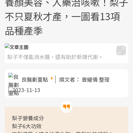
養顏美容、入藥治咳嗽！梨子
不只夏秋才產，一圖看13項
品種產季
梨子不僅能消水腫，還有助於新陳代謝。
良醫劃重點
撰文者：
曾耀儀 整理
2023-11-13
梨子營養成分
梨子6大功效