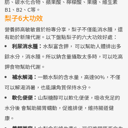
肪、碳水化合物、蘋果酸、檸檬酸、果糖、維生素
B1、B2、C等。
梨子6大功效
營養師高敏敏曾於粉專分享，梨子不僅能消水腫，還
有助於新陳代謝。以下盤點梨子的六大功效好處：
利尿消水腫：
水梨富含鉀， 可以幫助人體排出多
餘水分，消水腫。所以鈉含量攝取太多時，可以吃高
鉀食物幫助代謝。
補水解渴：
一顆水梨的含水量，高達90%，不僅
可以解渴消暑，也能讓角質保持水分。
軟化便便：
山梨糖醇可以軟化便便，吸收充足的
水分後 會幫助腸胃蠕動，促進排便，維持腸道健
康。