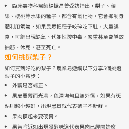
臨床毒物科醫師楊振昌曾受訪指出，梨子、蘋
果、櫻桃等水果的種子，都含有氰化物，它會抑制身
體利用氧氣，如果民眾把種子咬碎吃下肚，大量誤
食，可能出現缺氧、代謝性酸中毒，嚴重甚至會導致
抽筋、休克，甚至死亡。
如何挑選梨子？
如何買到好吃的梨子？農業易遊網以下分享5個挑選
梨子的小撇步：
外觀是否端正。
果皮要薄而光滑，色澤均勻且無外傷，如果有斑
點則越小越好，出現黑斑就代表梨子不新鮮。
果肉摸起來要硬實。
果蒂附近如出現發酵味道代表果肉已經開始腐