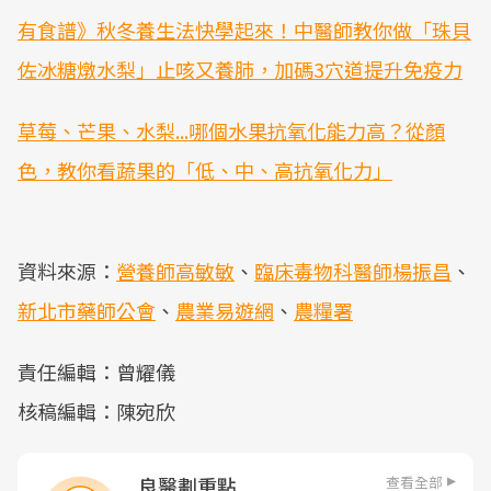
有食譜》秋冬養生法快學起來！中醫師教你做「珠貝
佐冰糖燉水梨」止咳又養肺，加碼3穴道提升免疫力
草莓、芒果、水梨...哪個水果抗氧化能力高？從顏
色，教你看蔬果的「低、中、高抗氧化力」
資料來源：
營養師高敏敏
、
臨床毒物科醫師楊振昌
、
新北市藥師公會
、
農業易遊網
、
農糧署
責任編輯：曾耀儀
核稿編輯：陳宛欣
查看全部
良醫劃重點