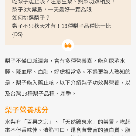
吃梨子能止咳？注意生梨、熟梨功效相反！
梨子3大禁忌，一天最好一顆為限
如何挑選梨子？
梨子不只秋天才有！13種梨子品種比一比
{DS}
梨子不僅口感清爽，含有多種營養素，能利尿消水
腫、降血壓、血脂，好處相當多。不過更為人熟知的
是，梨子能入藥止咳。以下介紹梨子功效與營養，以
及台灣13種梨子品種、產季。
梨子營養成分
水梨有「百果之宗」、「天然礦泉水」的美譽，吃起
來不但香味佳、清脆可口，還含有豐富的蛋白質、脂