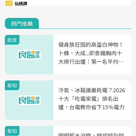
熱門推薦
飲食
健身族狂囤的高蛋白神物！
卜蜂、大成...即食雞胸肉十
大排行出爐：第一名平均一
片不到50元
新知
冷氣、冰箱誰最耗電？2026
十大「吃電家電」排名出
爐，台電教你省下15％電力
新知
明明薪水沒變，錢卻越存越