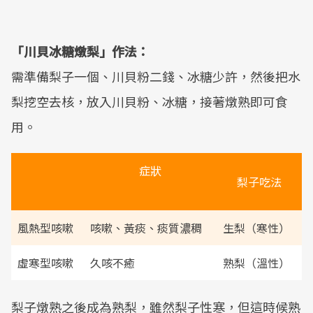
「川貝冰糖燉梨」作法：
需準備梨子一個、川貝粉二錢、冰糖少許，然後把水
梨挖空去核，放入川貝粉、冰糖，接著燉熟即可食
用。
症狀
梨子吃法
風熱型咳嗽
咳嗽、黃痰、痰質濃稠
生梨（寒性）
虛寒型咳嗽
久咳不癒
熟梨（溫性）
梨子燉熟之後成為熟梨，雖然梨子性寒，但這時候熟