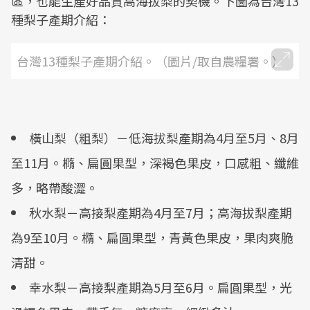
區，也能生產好品質高海拔梨的契機。下圖為台灣13
種梨子產期介紹：
台灣13種梨子產期介紹。（圖片/取自農糧署。）
橫山梨（粗梨）－低海拔梨產期為4月至5月、8月
至11月。橢、扁圓果型，深褐色果皮，口感粗、纖維
多，略帶酸澀。
秋水梨－高接梨產期為4月至7月；高海拔梨產期
為9至10月。橢、扁圓果型，青黃色果皮，果肉爽脆
清甜。
幸水梨－高接梨產期為5月至6月。扁圓果型，光