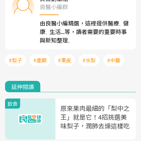
良醫小編群
由良醫小編精選，這裡提供醫療
健
、
康
生活...等，讀者需要的重要時事
、
與新知整理
。
#梨子
#產期
#果皮
#水梨
#中醫
延伸閱讀
飲食
原來果肉最細的「梨中之
王」就是它！4招挑選美
味梨子，潤肺去燥這樣吃