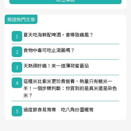
頻道熱門文章
夏天吃海鮮配啤酒，會導致痛風？
1
食物中毒可吃止瀉藥嗎？
2
天熱頭好痛！來一道薄荷蜜番茄
3
這種米比紫米更珍貴營養、熱量只有糙米一
4
半！一個步驟判斷：你買到的是真米還是染色
米？
過度節食易胃寒 吃八角炒蛋暖胃
5