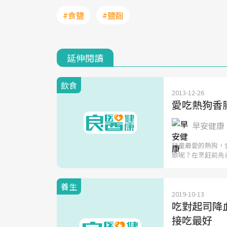
#食鹽
#鹽麴
延伸閱讀
飲食
2013-12-26
愛吃熱狗香
早安健康 
兒童最愛的熱狗，
辦呢？在烹飪前先
養生
2019-10-13
吃對起司降
接吃最好