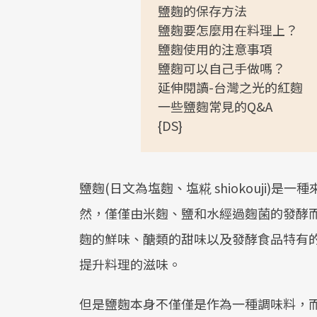
鹽麴的保存方法
鹽麴要怎麼用在料理上？
鹽麴使用的注意事項
鹽麴可以自己手做嗎？
延伸閱讀-台灣之光的紅麴
一些鹽麴常見的Q&A
{DS}
鹽麴(日文為塩麴、塩糀 shiokouji
然，僅僅由米麴、鹽和水經過麴菌的發酵
麴的鮮味、醣類的甜味以及發酵食品特有
提升料理的滋味。
但是鹽麴本身不僅僅是作為一種調味料，