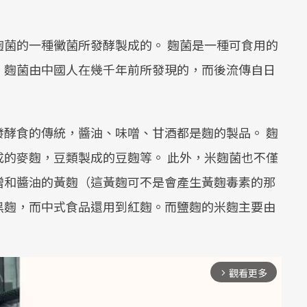
菌的一種黴菌所發酵製成的。 麴菌是一種可食用的
。麴菌由中國人在幾千年前所發現的，而後流傳自日
酵食的傳統，醬油、味噌、甘酒都是麴的製品。 麴
的麥麴，豆類製成的豆麴等。 此外，米麴菌也不僅
噌和醬油的黃麴（這黃麴可不是會產生黃麴毒素的那
黑麴，而中式食品還用到紅麴。而鹽麴的米麴主要由
觀看更多
arrow_forward_ios