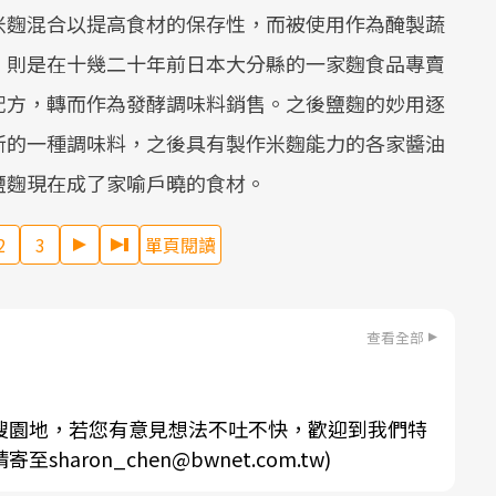
米麴混合以提高食材的保存性，而被使用作為醃製蔬
，則是在十幾二十年前日本大分縣的一家麴食品專賣
配方，轉而作為發酵調味料銷售。之後鹽麴的妙用逐
新的一種調味料，之後具有製作米麴能力的各家醬油
鹽麴現在成了家喻戶曉的食材。
2
3
單頁閱讀
查看全部
搜園地，若您有意見想法不吐不快，歡迎到我們特
aron_chen@bwnet.com.tw)