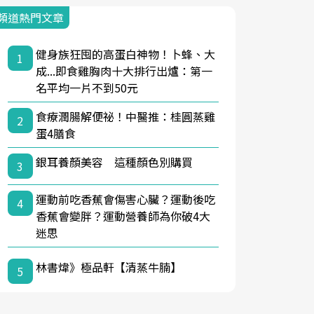
頻道熱門文章
健身族狂囤的高蛋白神物！卜蜂、大
1
成...即食雞胸肉十大排行出爐：第一
名平均一片不到50元
食療潤腸解便祕！中醫推：桂圓蒸雞
2
蛋4膳食
銀耳養顏美容 這種顏色別購買
3
運動前吃香蕉會傷害心臟？運動後吃
4
香蕉會變胖？運動營養師為你破4大
迷思
林書煒》極品軒【清蒸牛腩】
5