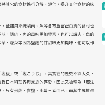
以將其它的食材進行分解、轉化，提升其他食材的味
外，鹽麴用來醃製肉、魚等含有豐富蛋白質的食材也
腥味，讓肉、魚的風味更加豐富，也可以讓肉、魚的
炒菜、燉菜等因為鹽麴的甘甜味更加提味，也可以作
「塩糀」或「塩こうじ」，其實它的歷史不算太久，
廣受日本料理界與家庭的喜愛，因此又被稱為「魔法
單，只有米麴、食鹽、水這三者而已，而其中屬於最