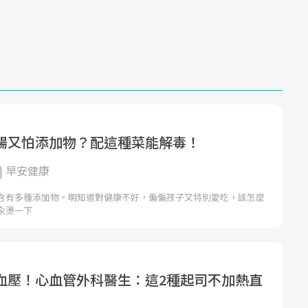
腸又怕添加物？配這種菜能解毒！
| 早安健康
含有多種添加物。明知道對健康不好，偏偏孩子又特別愛吃，該怎麼
汆燙一下
血壓！心血管外科醫生：這2種起司不加熱直