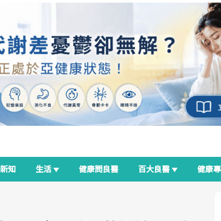
新知
生活
健康問良醫
百大良醫
健康
良醫生活祭
我與健康韌性的距離