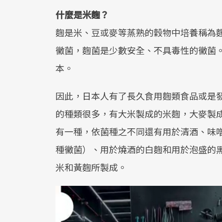
什麼是米麴？
麴是米、豆或麥等蒸熟的穀物中培養稱為麴
黴菌，麴菌是少數安全、不具毒性的黴菌
本。
因此，日本人有了長久食用麴類食品或是發
的種類很多，有大米製成的米麴，大麥製成
有一種，依菌種之不同還有用於清酒、味
種黴菌）、用於燒酒的白麴和用於泡盛的
米和黃麴所製成。