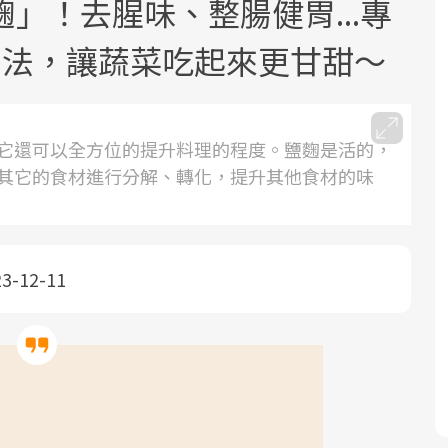
」！去腥味、整腸健胃...專
用法，讓蔬菜吃起來更甘甜～
它還可以全方位的提升料理的程度。鹽麴是活的，
其它的食材進行分解、轉化，提升其他食材的味
面對超高齡社會的浪潮，台灣正在快速
2025年，就到良醫生活祭體驗「一站式
良醫健康網從「換季的身體變化」出
邁向「健康照護」的新時代。隨著國家
健康新生活」，從講座、體驗到運動，
發，透過醫學觀點與日常感受的對話，
政策如「健康台灣推動委員會」與「長
全面啟動你的健康革命！
建立對亞健康的認知，進而引導實際的
照3.0」的推進，「預防醫學」已成全民
改善行動。
23-12-11
關注的核心議題。然而，健檢不只是醫
療院所的服務，更是民眾了解自身健康
狀況、啟動健康管理的重要起點。
前往專題
前往專題
前往專題