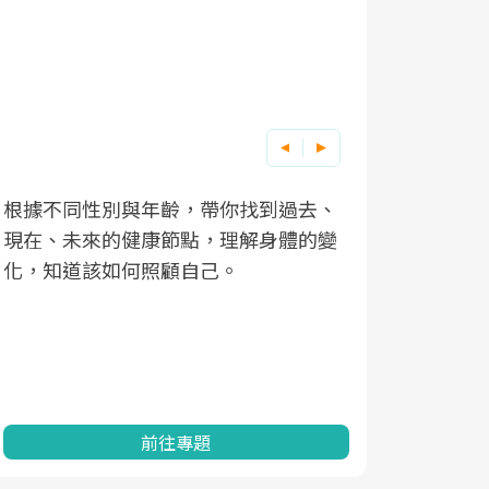
根據不同性別與年齡，帶你找到過去、
因應超高齡
現在、未來的健康節點，理解身體的變
「2025
化，知道該如何照顧自己。
康促進為目
民眾健康的
查、數據分
一起成為台
前往專題