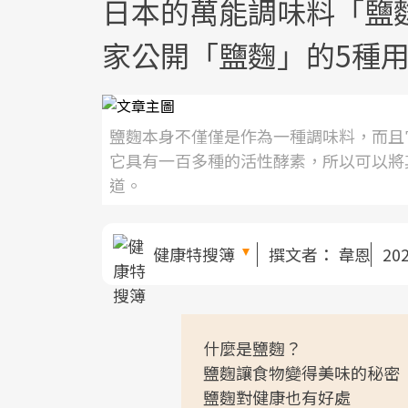
日本的萬能調味料「鹽麴
家公開「鹽麴」的5種
鹽麴本身不僅僅是作為一種調味料，而且
它具有一百多種的活性酵素，所以可以將
道。
健康特搜簿
撰文者：
韋恩
20
什麼是鹽麴？
鹽麴讓食物變得美味的秘密
鹽麴對健康也有好處