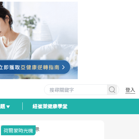
登入
專題
紐崔萊健康學堂
荷爾蒙時光機
2025健檢