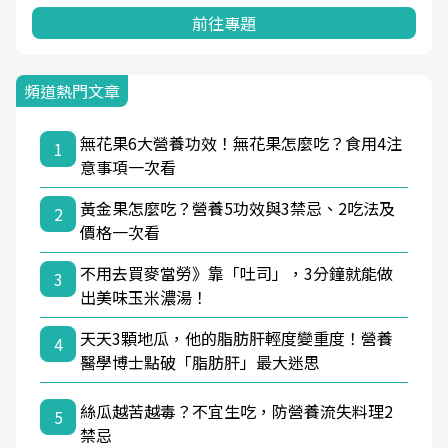
前往專題
頻道熱門文章
無花果6大營養功效！無花果怎麼吃？食用4注
1
意事項一次看
黃金果怎麼吃？營養5功效與3禁忌、2吃法及
2
價格一次看
不用去買麥當勞》靠「吐司」，3分鐘就能做
3
出美味玉米濃湯！
天天3顆地瓜，他的脂肪肝輕度變重度！營養
4
醫學博士點破「脂肪肝」最大迷思
絲瓜越苦越毒？不宜生吃，防營養流失料理2
5
禁忌