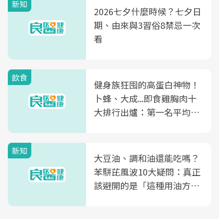
新知
2026七夕什麼時候？七夕日
期、由來與3習俗8禁忌一次
看
飲食
健身族狂囤的高蛋白神物！
卜蜂、大成...即食雞胸肉十
大排行出爐：第一名平均一
片不到50元
新知
大豆油、調和油還能吃嗎？
苯駢芘風波10大疑問：真正
該避開的是「這種用油方
式」