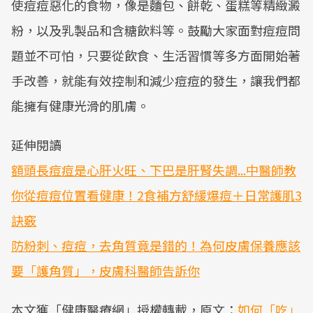
使痘痘惡化的食物，像是麵包、餅乾、蛋糕等精緻澱
粉，以及乳製品和含糖飲料等。鼓勵大家面對痘痘問
題並不可怕，只要從飲食、生活習慣等多方面開始著
手改善，就能有效控制和減少痘痘的發生，讓我們都
能擁有健康光滑的肌膚。
延伸閱讀
額頭長痘痘是心肝火旺、下巴是肝腎失調...中醫師教
你從痘痘位置看健康！2食補方舒緩爆痘＋日常護肌3
訣竅
防粉刺、痘痘，去角質竟是錯的！為何皮膚保養應該
要「護角質」，皮膚科醫師告訴你
本文獲「健康醫療網」授權轉載，原文：
如何「吃」