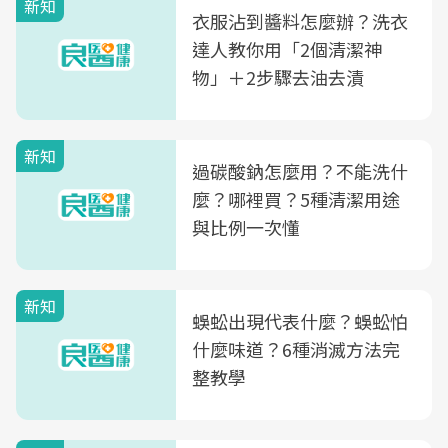
新知
衣服沾到醬料怎麼辦？洗衣
達人教你用「2個清潔神
物」＋2步驟去油去漬
新知
過碳酸鈉怎麼用？不能洗什
麼？哪裡買？5種清潔用途
與比例一次懂
新知
蜈蚣出現代表什麼？蜈蚣怕
什麼味道？6種消滅方法完
整教學