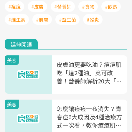
#痘痘
#皮膚
#營養師
#食物
#飲食
#維生素
#肌膚
#益生菌
#發炎
延伸閱讀
美容
皮膚油更要吃油？痘痘肌
吃「這2種油」竟可改
善！營養師解析20大「護
膚美肌食材」幫皮膚抗發
炎、改善細紋
美容
怎麼讓痘痘一夜消失？青
春痘6大成因及4種治療方
式一次看，教你痘痘肌日