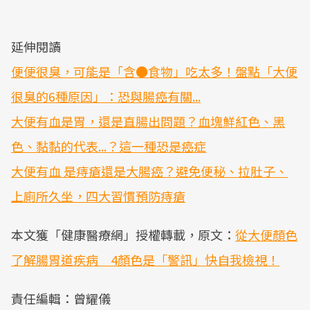
延伸閱讀
便便很臭，可能是「含●食物」吃太多！盤點「大便
很臭的6種原因」：恐與腸癌有關...
大便有血是胃，還是直腸出問題？血塊鮮紅色、黑
色、黏黏的代表...？這一種恐是癌症
大便有血 是痔瘡還是大腸癌？避免便秘、拉肚子、
上廁所久坐，四大習慣預防痔瘡
本文獲「健康醫療網」授權轉載，原文：
從大便顏色
了解腸胃道疾病 4顏色是「警訊」快自我檢視！
責任編輯：曾耀儀