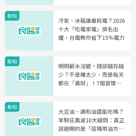
片不到50元
新知
冷氣、冰箱誰最耗電？2026
十大「吃電家電」排名出
爐，台電教你省下15％電力
新知
明明薪水沒變，錢卻越存越
少？不是賺太少，而是每天
都在「漏財」！7個習慣一
次看
新知
大豆油、調和油還能吃嗎？
苯駢芘風波10大疑問：真正
該避開的是「這種用油方