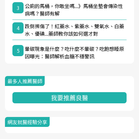
公廁的馬桶，你敢坐嗎...》馬桶坐墊會傳染性
3
病嗎？醫師有解
跌倒擦傷了！紅藥水、紫藥水、雙氧水、白藥
4
水、優碘...藥師教你該如何選才對
暈碳現象是什麼？吃什麼不暈碳？吃飽想睡原
5
因曝光：醫師解析血糖不穩警訊
最多人推薦醫師
我要推薦良醫
網友就醫經驗分享