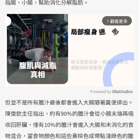
指腸、小腸，幫助消化分解脂肪。
觀看更多
arrow_forward_ios
Powered by 
GliaStudios
但並不是所有膽汁最後都會進入大腸隨著糞便排出。
Mute
陳俊欽主任指出，約有90%的膽汁會從小腸末端再吸
收回肝臟，僅有10%的膽汁會進入大腸和未消化的食
物混合，當食物顏色和這些黃棕色或帶點淺綠色的膽