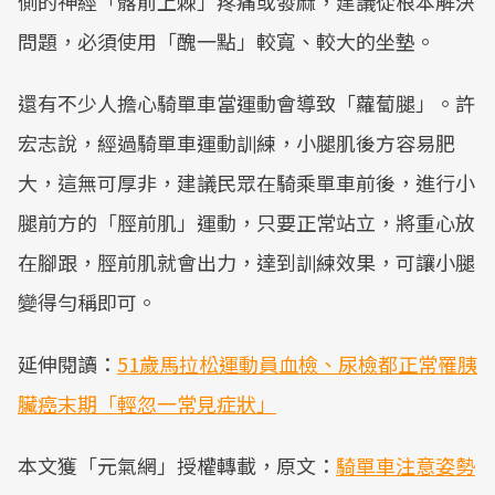
側的神經「髂前上棘」疼痛或發麻，建議從根本解決
問題，必須使用「醜一點」較寬、較大的坐墊。
還有不少人擔心騎單車當運動會導致「蘿蔔腿」。許
宏志說，經過騎單車運動訓練，小腿肌後方容易肥
大，這無可厚非，建議民眾在騎乘單車前後，進行小
腿前方的「脛前肌」運動，只要正常站立，將重心放
在腳跟，脛前肌就會出力，達到訓練效果，可讓小腿
變得勻稱即可。
延伸閱讀：
51歲馬拉松運動員血檢、尿檢都正常罹胰
臟癌末期「輕忽一常見症狀」
本文獲「元氣網」授權轉載，原文：
騎單車注意姿勢