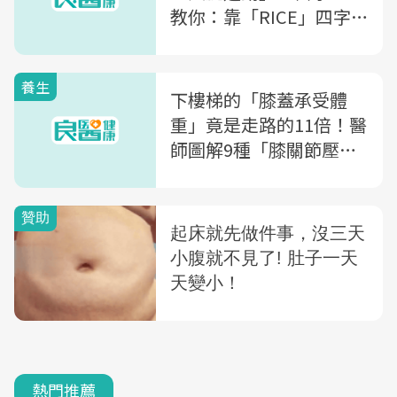
教你：靠「RICE」四字
訣，應對膝蓋痛
養生
下樓梯的「膝蓋承受體
重」竟是走路的11倍！醫
師圖解9種「膝關節壓力
倍數表」：這些運動要避
免
熱門推薦