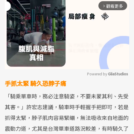
觀看更多
arrow_forward_ios
Powered by 
GliaStudios
手抓太緊 騎久恐脖子痛
Mute
「騎乘單車時，務必注意騎姿，不要未蒙其利、先受
其害。」許宏志建議，騎車時手輕握手把即可，若是
抓得太緊，脖子肌肉容易緊繃，無法吸收來自地面的
震動力道，尤其是台灣單車道路況較差，有時騎久了