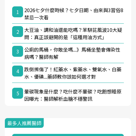
2026七夕什麼時候？七夕日期、由來與3習俗8
1
禁忌一次看
大豆油、調和油還能吃嗎？苯駢芘風波10大疑
2
問：真正該避開的是「這種用油方式」
公廁的馬桶，你敢坐嗎...》馬桶坐墊會傳染性
3
病嗎？醫師有解
跌倒擦傷了！紅藥水、紫藥水、雙氧水、白藥
4
水、優碘...藥師教你該如何選才對
暈碳現象是什麼？吃什麼不暈碳？吃飽想睡原
5
因曝光：醫師解析血糖不穩警訊
最多人推薦醫師