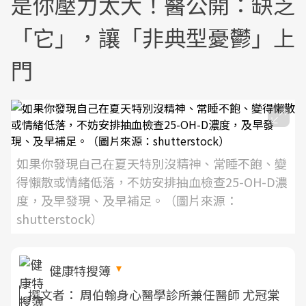
是你壓力太大！醫公開：缺乏
「它」，讓「非典型憂鬱」上
門
如果你發現自己在夏天特別沒精神、常睡不飽、變
得懶散或情緒低落，不妨安排抽血檢查25-OH-D濃
度，及早發現、及早補足。（圖片來源：
shutterstock）
健康特搜簿
撰文者：
周伯翰身心醫學診所兼任醫師 尤冠棠