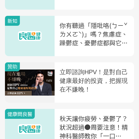
種食物
新知
你有聽過「隱吡咯(ㄅㄧˇ
ㄌㄨㄛˋ)」嗎？焦慮症、
躁鬱症、憂鬱症都與它有
關！專家揭隱吡咯失衡11
種症狀
健康問良醫
秋天讓你疲勞、憂鬱了？
狀況超過●周要注意！精
神科醫師教你「一口