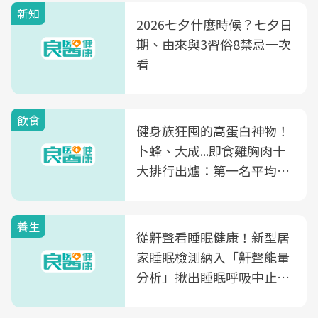
新知
2026七夕什麼時候？七夕日
期、由來與3習俗8禁忌一次
看
飲食
健身族狂囤的高蛋白神物！
卜蜂、大成...即食雞胸肉十
大排行出爐：第一名平均一
片不到50元
養生
從鼾聲看睡眠健康！新型居
家睡眠檢測納入「鼾聲能量
分析」揪出睡眠呼吸中止症
風險