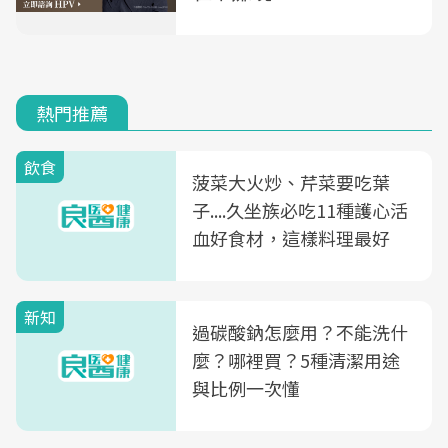
熱門推薦
飲食
菠菜大火炒、芹菜要吃葉
子....久坐族必吃11種護心活
血好食材，這樣料理最好
新知
過碳酸鈉怎麼用？不能洗什
麼？哪裡買？5種清潔用途
與比例一次懂