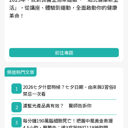
活」，從講座、體驗到運動，全面啟動你的健康
革命！
前往專題
頻道熱門文章
2026七夕什麼時候？七夕日期、由來與3習俗8
1
禁忌一次看
濾藍光產品真有效？ 醫師告訴你
2
每分鐘190萬腦細胞死亡！把握中風黃金救援
3
4.5小時，醫警告：遇3症狀快打119搶時間