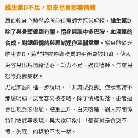
維生素D不足，原來也會影響情緒
周伯翰身心醫學診所兼任醫師尤冠棠解釋，
維生素D
除了與骨頭健康有關，還參與腦中多巴胺、血清素的
合成，對調節情緒與思緒運作至關重要。
當身體缺乏
維生素D，這些神經傳導物質的平衡會被打亂，使人
更容易出現情緒低落、動力不足、過度嗜睡、焦慮易
怒等憂鬱症狀。
尤冠棠醫師進一步說明，「非典型憂鬱」症狀常常不
那麼明顯，反而容易被忽略。除了情緒低落，患者還
會出現食慾增加、體重上升、白天嗜睡、對人際關係
特別敏感等表現，與大家印象中「憂鬱就是食慾不
振、失眠」的樣貌不太一樣。