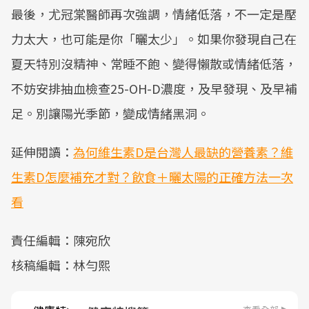
最後，尤冠棠醫師再次強調，情緒低落，不一定是壓
力太大，也可能是你「曬太少」。如果你發現自己在
夏天特別沒精神、常睡不飽、變得懶散或情緒低落，
不妨安排抽血檢查25-OH-D濃度，及早發現、及早補
足。別讓陽光季節，變成情緒黑洞。
延伸閱讀：
為何維生素D是台灣人最缺的營養素？維
生素D怎麼補充才對？飲食＋曬太陽的正確方法一次
看
責任編輯：陳宛欣
核稿編輯：林勻熙