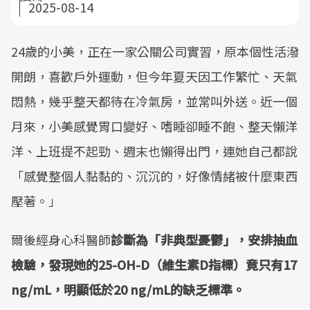
2025-08-14
24歲的小美，正在一家公關公司實習，原本個性活潑
開朗，喜歡戶外運動，但今年夏天因工作繁忙、天氣
悶熱，幾乎整天都待在冷氣房，並常叫外送。近一個
月來，小美感覺胃口變好、嗜睡卻睡不飽、整天懶洋
洋、上班提不起勁、週末也懶得出門，連她自己都說
「感覺整個人黏黏的、沉沉的，好像情緒被什麼東西
壓著。」
爾後經身心科醫師
診斷為「非典型憂鬱」，安排抽血
檢驗，發現她的25-OH-D（維生素D指標）竟只有17
ng/mL，明顯低於20 ng/mL的缺乏標準。