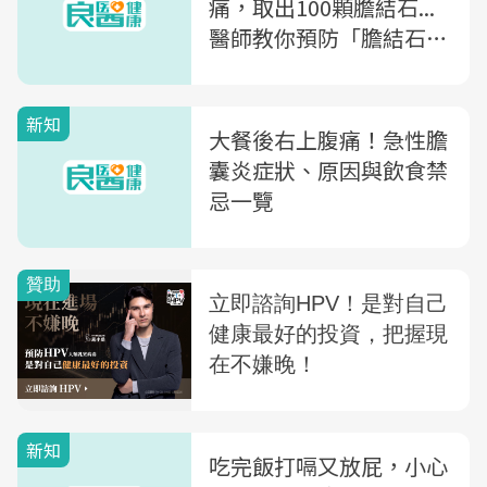
痛，取出100顆膽結石...
醫師教你預防「膽結石」
4招
新知
大餐後右上腹痛！急性膽
囊炎症狀、原因與飲食禁
忌一覽
新知
吃完飯打嗝又放屁，小心