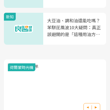
片不到50元
新知
大豆油、調和油還能吃嗎？
苯駢芘風波10大疑問：真正
該避開的是「這種用油方
式」
荷爾蒙時光機