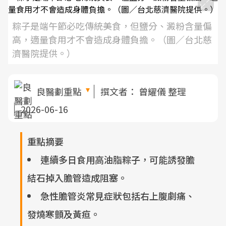
粽子是端午節必吃傳統美食，但鹽分、澱粉含量偏
高，適量食用才不會造成身體負擔。（圖／台北慈
濟醫院提供。）
良醫劃重點
撰文者：
曾耀儀 整理
2026-06-16
重點摘要
連續多日食用高油脂粽子，可能誘發膽
結石掉入膽管造成阻塞。
急性膽管炎常見症狀包括右上腹劇痛、
發燒寒顫及黃疸。