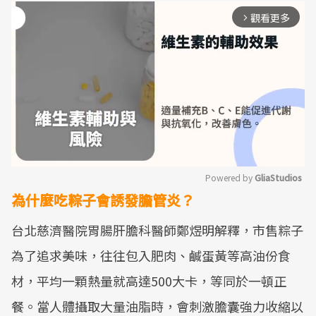
觀看更多
arrow_forward_ios
Powered by 
GliaStudios
為什麼吃粽子會誘發膽管炎？
Mute
台北慈濟醫院胃腸肝膽科醫師鄭煜明解釋，市售粽子
為了追求美味，往往包入肥肉、鹹蛋黃等高油份食
材，平均一顆熱量就高達500大卡，等同於一頓正
餐。當人體攝取大量油脂時，會刺激膽囊強力收縮以