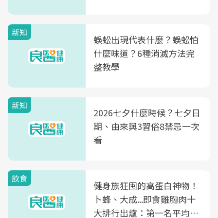
竟是蒼蠅剋星～
新知
蜈蚣出現代表什麼？蜈蚣怕
什麼味道？6種消滅方法完
整教學
新知
2026七夕什麼時候？七夕日
期、由來與3習俗8禁忌一次
看
飲食
健身族狂囤的高蛋白神物！
卜蜂、大成...即食雞胸肉十
大排行出爐：第一名平均一