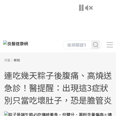
良醫
新知
連吃幾天粽子後腹痛、高燒送
急診！醫提醒：出現這3症狀
別只當吃壞肚子，恐是膽管炎