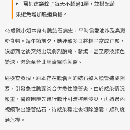
醫師建議粽子每天不超過1顆，並搭配蔬
果避免增加膽道負擔。
45歲陳小姐本身有膽結石病史，平時偏愛油炸及高澱
粉食物。端午節前夕，她連續多日將粽子當成正餐，
沒想到之後突然出現劇烈腹痛、發燒，甚至尿液顏色
變深，緊急至台北慈濟醫院就醫。
經檢查發現，原本存在膽囊內的結石掉入膽管造成阻
塞，引發急性膽囊炎合併急性膽管炎。由於感染情況
嚴重，醫療團隊先進行膽汁引流控制發炎，再透過內
視鏡取出膽管結石，待感染穩定後切除膽囊，順利度
過危機。