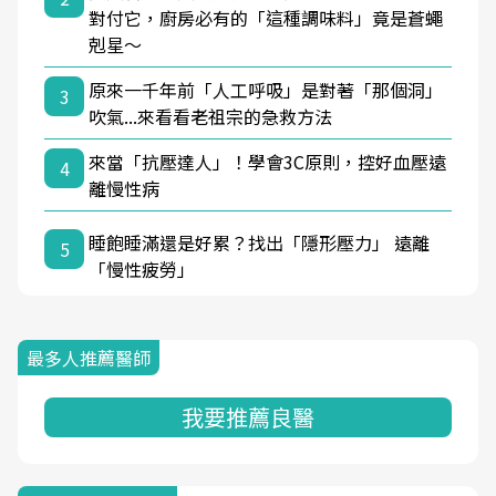
對付它，廚房必有的「這種調味料」竟是蒼蠅
剋星～
原來一千年前「人工呼吸」是對著「那個洞」
3
吹氣...來看看老祖宗的急救方法
來當「抗壓達人」！學會3C原則，控好血壓遠
4
離慢性病
睡飽睡滿還是好累？找出「隱形壓力」 遠離
5
「慢性疲勞」
最多人推薦醫師
我要推薦良醫