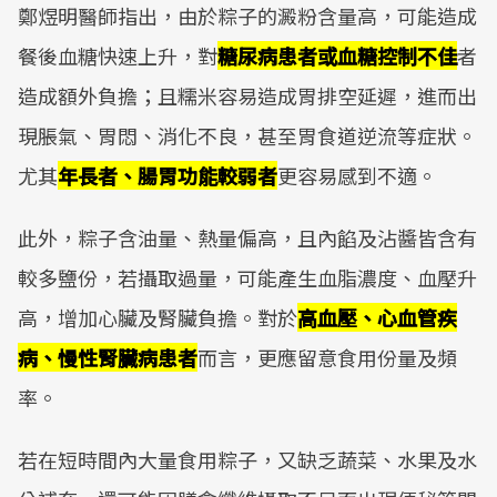
鄭煜明醫師指出，由於粽子的澱粉含量高，可能造成
餐後血糖快速上升，對
糖尿病患者或血糖控制不佳
者
造成額外負擔；且糯米容易造成胃排空延遲，進而出
現脹氣、胃悶、消化不良，甚至胃食道逆流等症狀。
尤其
年長者、腸胃功能較弱者
更容易感到不適。
此外，粽子含油量、熱量偏高，且內餡及沾醬皆含有
較多鹽份，若攝取過量，可能產生血脂濃度、血壓升
高，增加心臟及腎臟負擔。對於
高血壓、心血管疾
病、慢性腎臟病患者
而言，更應留意食用份量及頻
率。
若在短時間內大量食用粽子，又缺乏蔬菜、水果及水