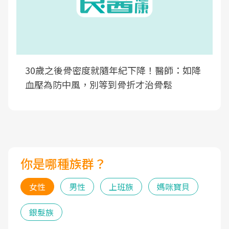
30歲之後骨密度就隨年紀下降！醫師：如降
血壓為防中風，別等到骨折才治骨鬆
你是哪種族群？
女性
男性
上班族
媽咪寶貝
銀髮族