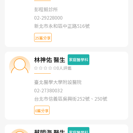
彭程毅診所
02-29228000
新北市永和區中正路516號
25篇分享
林神佑 醫生
家庭醫學科
0人評鑑
臺北醫學大學附設醫院
02-27380032
台北市信義區吳興街252號、250號
0篇分享
蔡明海 醫生
家庭醫學科