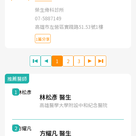
榮生骨科診所
07-5887149
高雄市左營區實踐路51.53號1樓
1篇分享
1
2
3
推薦醫師
1
林松彥 醫生
高雄醫學大學附設中和紀念醫院
2
方耀凡 醫生