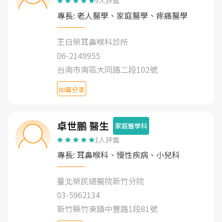
9人評鑑
專長: 老人醫學、家庭醫學、疼痛醫學
王日榮耳鼻喉科診所
06-2149955
台南市南區大同路二段102號
80篇分享
卓世鵬 醫生
家庭醫學科
1人評鑑
專長: 耳鼻喉科、慢性疾病、小兒科
臺北榮民總醫院新竹分院
03-5962134
新竹縣竹東鎮中豐路1段81號