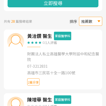
立即搜尋
排序
共有
28
篇搜尋結果
黃洽鑽 醫生
家庭醫學科
1人評鑑
財團法人私立高雄醫學大學附設中和紀念醫
院
07-3212831
高雄市三民區十全一路100號
2篇分享
陳增華 醫生
家庭醫學科