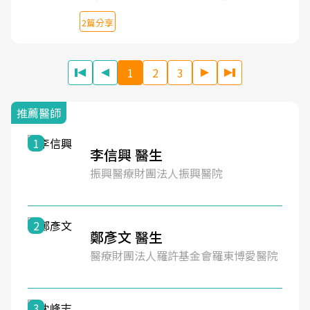
2篇分享
1
2
3
推薦醫師
1
林松彥 醫生
高雄醫學大學附設中和紀念醫院
2
方耀凡 醫生
長庚醫療財團法人林口長庚紀念醫院