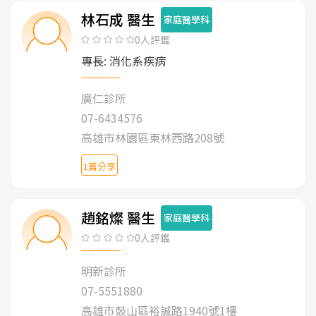
林石成 醫生
家庭醫學科
0人評鑑
專長: 消化系疾病
廣仁診所
07-6434576
高雄市林園區東林西路208號
1篇分享
趙銘燦 醫生
家庭醫學科
0人評鑑
明新診所
07-5551880
高雄市鼓山區裕誠路1940號1樓