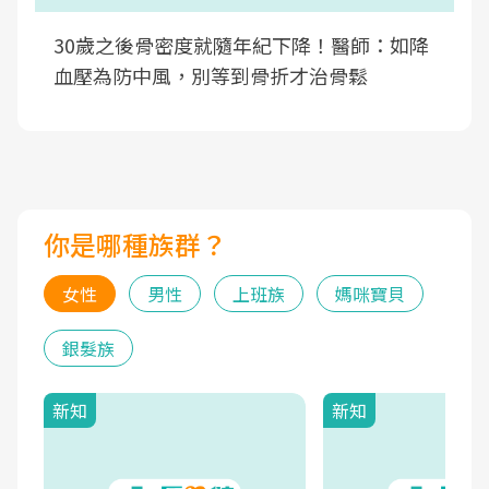
30歲之後骨密度就隨年紀下降！醫師：如降
血壓為防中風，別等到骨折才治骨鬆
你是哪種族群？
女性
男性
上班族
媽咪寶貝
銀髮族
新知
新知