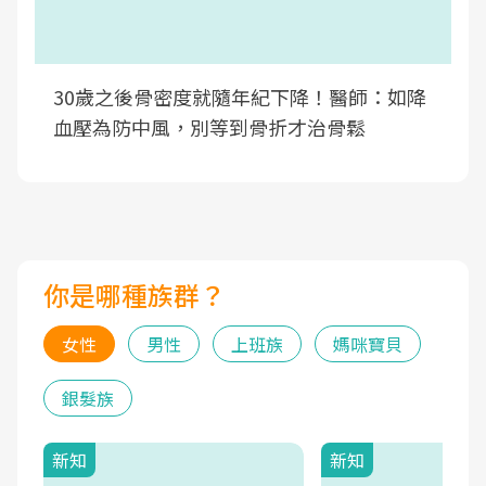
30歲之後骨密度就隨年紀下降！醫師：如降
血壓為防中風，別等到骨折才治骨鬆
你是哪種族群？
女性
男性
上班族
媽咪寶貝
銀髮族
新知
新知