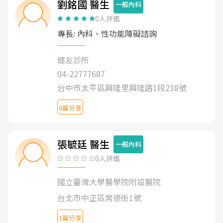
劉銘國 醫生
一般內科
0人評鑑
專長: 內科、性功能障礙諮詢
健友診所
04-22777687
台中市太平區興隆里興隆路1段238號
0篇分享
張毓廷 醫生
一般內科
0人評鑑
國立臺灣大學醫學院附設醫院
台北市中正區常德街1號
1篇分享