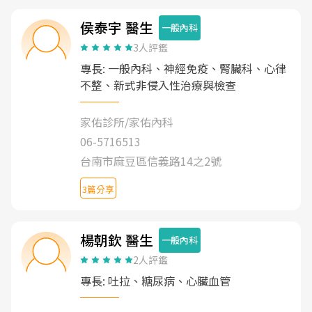
侯泰宇 醫生
一般內科
3人評鑑
專長: 一般內科、神經免疫、腎臟科、心律
不整、新式非侵入性治療與檢查
家佑診所/家佑內科
06-5716513
台南市麻豆區信義路14之2號
3篇分享
楊朝欽 醫生
一般內科
2人評鑑
專長: 吐拉、糖尿病、心臟血管