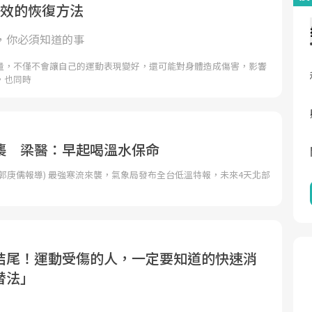
有效的恢復方法
，你必須知道的事
量，不僅不會讓自己的運動表現變好，還可能對身體造成傷害，影響
，也同時
襲 梁醫：早起喝溫水保命
郭庚儒報導) 最強寒流來襲，氣象局發布全台低溫特報，未來4天北部
區
結尾！運動受傷的人，一定要知道的快速消
替法」