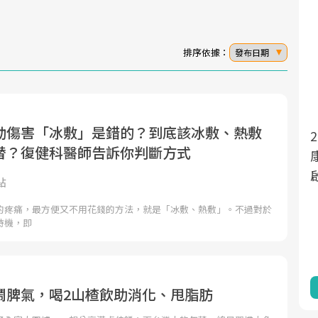
排序依據：
發布日期
動傷害「冰敷」是錯的？到底該冰敷、熱敷
面對超高齡社會的浪潮，台灣正在快速邁
2025年，就到良醫生活祭體驗「一站式健
替？復健科醫師告訴你判斷方式
向「健康照護」的新時代。隨著國家政策
康新生活」，從講座、體驗到運動，全面
如「健康台灣推動委員會」與「長照3.0」
啟動你的健康革命！
點
的推進，「預防醫學」已成全民關注的核
的疼痛，最方便又不用花錢的方法，就是「冰敷、熱敷」。不過對於
心議題。然而，健檢不只是醫療院所的服
時機，即
務，更是民眾了解自身健康狀況、啟動健
康管理的重要起點。
前往專題
前往專題
鬧脾氣，喝2山楂飲助消化、甩脂肪