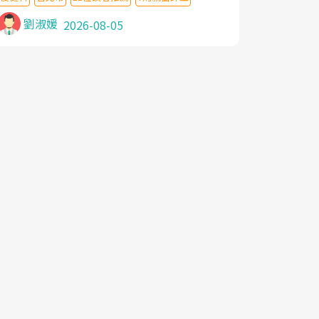
針灸及物理徒手治療都沒有用,後來連吃到嗎
啡類止痛藥都效果有限,只是壓症狀,沒多久就
劉淑媛
2026-08-05
痛起來,多年失眠嚴重影響生活品質. 台灣親
友介紹忠孝醫院杜育才主任是頸頭症候群專
家,上網搜尋杜主任相關文章新聞跟網路評價
之後,下定決心飛回台北找杜醫師診治. 杜主
任的乾針跟增生治療真的很厲害,第一次乾針
就覺得整個肩頸鬆開,回家特別好睡,經過幾次
治療,長年頑疾已經好了大半,杜主任除了打針
超厲害,還會一直交代要改善姿勢跟好好做運
動,看診態度親切溫暖,真的是不可多得的良
醫,大力推荐!