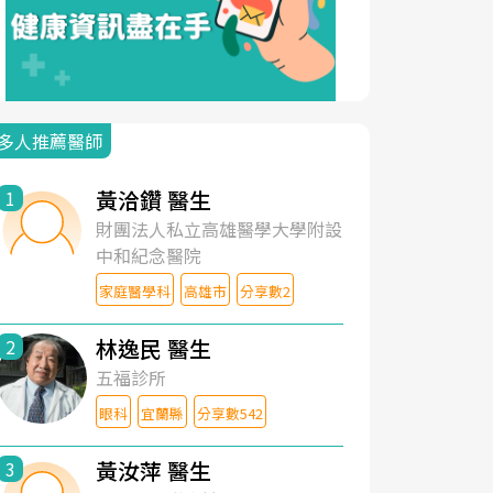
多人推薦醫師
黃洽鑽 醫生
1
財團法人私立高雄醫學大學附設
中和紀念醫院
家庭醫學科
高雄市
分享數2
林逸民 醫生
2
五福診所
眼科
宜蘭縣
分享數542
黃汝萍 醫生
3