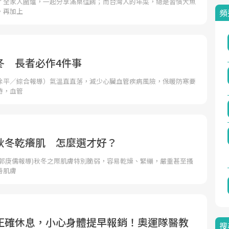
了全家人圍爐，一起分享滿桌佳餚；而台灣人的年菜，總是習慣大魚
。再加上
頻
冬 長者必作4件事
徐平／綜合報導）氣溫直直落，減少心臟血管疾病風險，保暖防寒要
時，血管
秋冬乾癢肌 怎麼選才好？
者郭庚儒報導)秋冬之際肌膚特別脆弱，容易乾燥、緊繃，嚴重甚至搔
善肌膚
正確休息，小心身體提早報銷！奧運隊醫教
搜