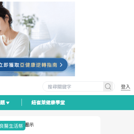
登入
專題
紐崔萊健康學堂
我與健康韌性的距離
荷爾蒙時光
2025健檢