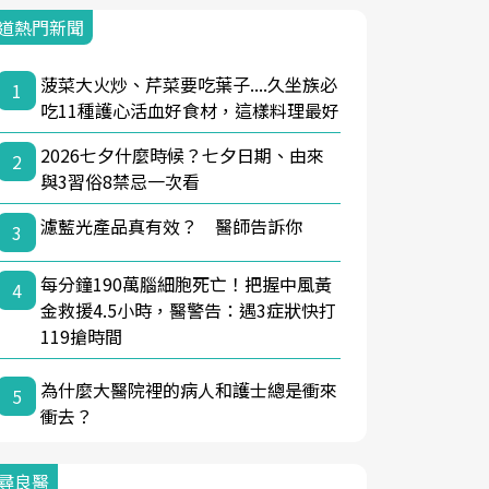
道熱門新聞
菠菜大火炒、芹菜要吃葉子....久坐族必
1
吃11種護心活血好食材，這樣料理最好
2026七夕什麼時候？七夕日期、由來
2
與3習俗8禁忌一次看
濾藍光產品真有效？ 醫師告訴你
3
每分鐘190萬腦細胞死亡！把握中風黃
4
金救援4.5小時，醫警告：遇3症狀快打
119搶時間
為什麼大醫院裡的病人和護士總是衝來
5
衝去？
尋良醫