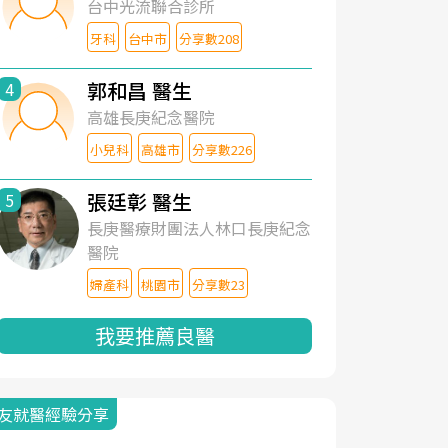
台中光流聯合診所
牙科
台中市
分享數208
郭和昌 醫生
4
高雄長庚紀念醫院
小兒科
高雄市
分享數226
張廷彰 醫生
5
長庚醫療財團法人林口長庚紀念
醫院
婦產科
桃園市
分享數23
我要推薦良醫
友就醫經驗分享