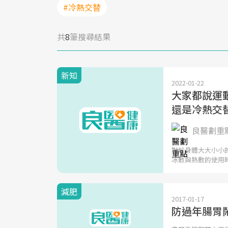
#冷熱交替
共
8
筆搜尋結果
新知
2022-01-22
大家都說運
還是冷熱交
良醫劃重
對於身體大大小小
冰敷與熱敷的使用
減肥
2017-01-17
防過年腸胃