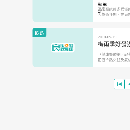
常常聽說許多受傷
因為急性期，在患
飲食
2014-05-19
梅雨季好發
（健康醫療網／記
正值冷熱交替及氣