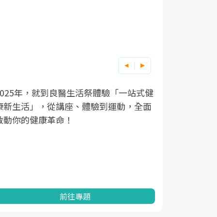
良醫健康網從「換季的身體變化」出發，
根據不同性
因應超高齡
透過醫學觀點與日常感受的對話，建立對
在、未來的
「2025
亞健康的認知，進而引導實際的改善行
知道該如何
促進為目的
動。
健康的關鍵
分析進行全
灣健康促進
前往專題