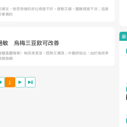
的朋友，抱怨受傷的部位總是不好，運動又痛，腫脹總是不消；這是
部累積的
最
過敏 烏梅三豆飲可改善
者關嘉慶報導）梅雨滴滴落，悶熱又潮濕；中醫師指出，由於梅雨季
候變換期
1