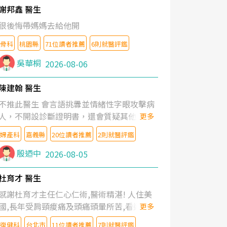
謝邦鑫 醫生
很後悔帶媽媽去給他開
骨科
桃園縣
71位讀者推薦
6則就醫評鑑
吳華桐
2026-08-06
陳建翰 醫生
不推此醫生 會言語挑釁並情緒性字眼攻擊病
人，不開設診斷證明書，還會質疑其他醫生
更多
的判斷！
婦產科
嘉義縣
20位讀者推薦
2則就醫評鑑
殷迺中
2026-08-05
杜育才 醫生
感謝杜育才主任仁心仁術,醫術精湛! 人住美
國,長年受肩頸痠痛及頭痛頭暈所苦,看遍名醫
更多
教授,做了各種檢查,也嘗試過西醫打針,中醫
復健科
台北市
11位讀者推薦
7則就醫評鑑