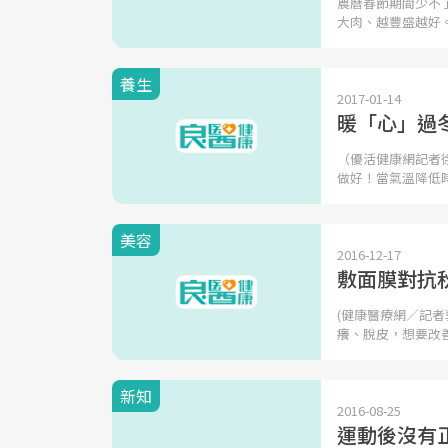
農曆春節期間少不
大肉、越豐盛越好
養生
2017-01-14
暖「心」過
（優活健康網記者
做好！當氣溫降低
美容
2016-12-17
敷面膜對抗
(健康醫療網／記
癢、脫皮，想要改
新知
2016-08-25
運動後沒有