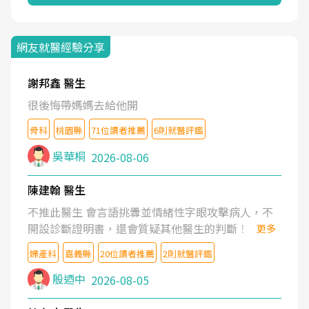
網友就醫經驗分享
謝邦鑫 醫生
很後悔帶媽媽去給他開
骨科
桃園縣
71位讀者推薦
6則就醫評鑑
吳華桐
2026-08-06
陳建翰 醫生
不推此醫生 會言語挑釁並情緒性字眼攻擊病人，不
開設診斷證明書，還會質疑其他醫生的判斷！
更多
婦產科
嘉義縣
20位讀者推薦
2則就醫評鑑
殷迺中
2026-08-05