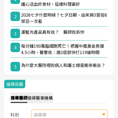
護心活血好食材，這樣料理最好
2026七夕什麼時候？七夕日期、由來與3習俗8
2
禁忌一次看
濾藍光產品真有效？ 醫師告訴你
3
每分鐘190萬腦細胞死亡！把握中風黃金救援
4
4.5小時，醫警告：遇3症狀快打119搶時間
為什麼大醫院裡的病人和護士總是衝來衝去？
5
搜尋良醫
搜尋
醫師
搜尋
醫事機構
科別
請選擇