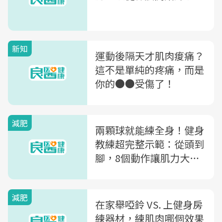
新知
運動後隔天才肌肉痠痛？
這不是單純的疼痛，而是
你的●●受傷了！
減肥
兩顆球就能練全身！健身
教練超完整示範：從頭到
腳，8個動作讓肌力大爆
發～
減肥
在家舉啞鈴 VS. 上健身房
練器材，練肌肉哪個效果