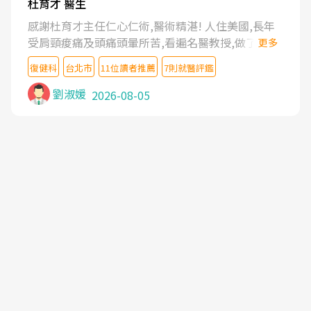
杜育才 醫生
感謝杜育才主任仁心仁術,醫術精湛! 人住美國,長年
受肩頸痠痛及頭痛頭暈所苦,看遍名醫教授,做了各種
更多
檢查,也嘗試過西醫打針,中醫針灸及物理徒手治療都
復健科
台北市
11位讀者推薦
7則就醫評鑑
沒有用,後來連吃到嗎啡類止痛藥都效果有限,只是壓
症狀,沒多久就痛起來,多年失眠嚴重影響生活品質.
劉淑媛
2026-08-05
台灣親友介紹忠孝醫院杜育才主任是頸頭症候群專
家,上網搜尋杜主任相關文章新聞跟網路評價之後,下
定決心飛回台北找杜醫師診治. 杜主任的乾針跟增生
治療真的很厲害,第一次乾針就覺得整個肩頸鬆開,回
家特別好睡,經過幾次治療,長年頑疾已經好了大半,杜
主任除了打針超厲害,還會一直交代要改善姿勢跟好
好做運動,看診態度親切溫暖,真的是不可多得的良醫,
大力推荐!