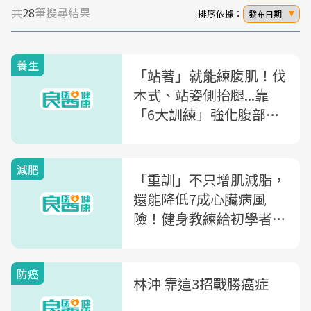
共
28
筆搜尋結果
排序依據：
發布日期
養生
「站著」就能練腹肌！伐
木式、站姿側抬腿...靠
「6大訓練」強化腹部肌
肉與核心肌群
減肥
「重訓」不只增肌減脂，
還能降低7成心臟病風
險！健身教練給初學者的
「重訓指南」：從好處到
如何鍛鍊，一次告訴你
防癌
林沖 靠這3招戰勝癌症