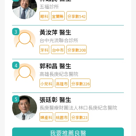
五福診所
眼科
宜蘭縣
分享數542
黃汝萍 醫生
3
台中光流聯合診所
牙科
台中市
分享數208
郭和昌 醫生
4
高雄長庚紀念醫院
小兒科
高雄市
分享數226
張廷彰 醫生
5
長庚醫療財團法人林口長庚紀念醫院
婦產科
桃園市
分享數23
我要推薦良醫