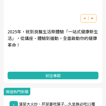
良醫健康網從「換季的身體變化」出發，透過醫
學觀點與日常感受的對話，建立對亞健康的認
知，進而引導實際的改善行動。
前往專題
頻道熱門新聞
菠菜大火炒、芹菜要吃葉子....久坐族必吃11種
1