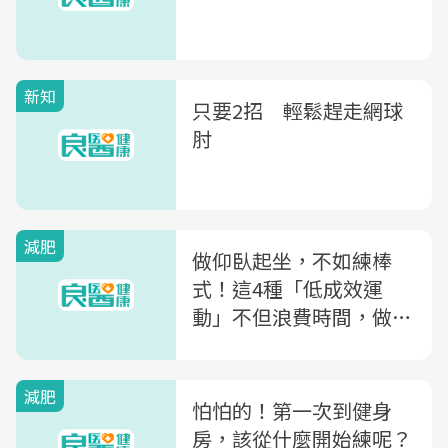
新知
只要2招 輕鬆趕走網球
肘
減肥
做仰臥起坐，不如練棒
式！這4種「低成效運
動」不但浪費時間，做錯
還會傷身體
減肥
怕怕的！第一次到健身
房，該從什麼開始練呢？