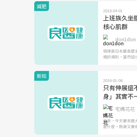
減肥
2016-04-01
上班族久坐
核心肌群
don1don
相撲是日本最長歷
格的規則，當然這
新知
2016-01-06
只有伸展還不
身」其實不
宅媽花花
安安，今天要來跟
是什麼，熱身又要