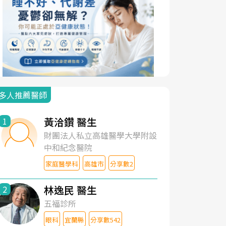
多人推薦醫師
黃洽鑽 醫生
1
財團法人私立高雄醫學大學附設
中和紀念醫院
家庭醫學科
高雄市
分享數2
林逸民 醫生
2
五福診所
眼科
宜蘭縣
分享數542