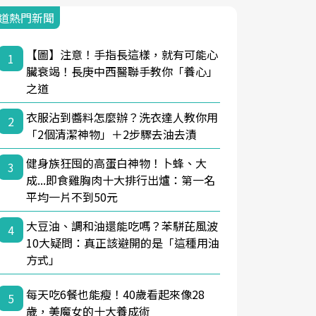
道熱門新聞
【圖】注意！手指長這樣，就有可能心
1
臟衰竭！長庚中西醫聯手教你「養心」
之道
衣服沾到醬料怎麼辦？洗衣達人教你用
2
「2個清潔神物」＋2步驟去油去漬
健身族狂囤的高蛋白神物！卜蜂、大
3
成...即食雞胸肉十大排行出爐：第一名
平均一片不到50元
大豆油、調和油還能吃嗎？苯駢芘風波
4
10大疑問：真正該避開的是「這種用油
方式」
每天吃6餐也能瘦！40歲看起來像28
5
歲，美魔女的十大養成術