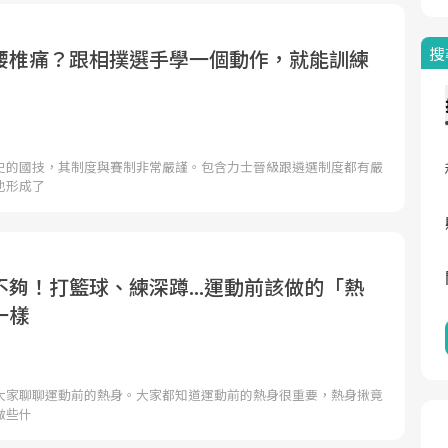
搜
腰椎痛？跟相撲選手學一個動作，就能訓練
史的國技，其制度與賽制非常嚴謹。包含力士晉級跟遴選制度都有嚴
也形成了
夠！打籃球、練深蹲...運動前該做的「熱
一樣
大家聊聊運動前的熱身。大家都知道運動前的熱身很重要，熱身揪竟
做些什