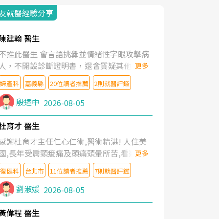
友就醫經驗分享
陳建翰 醫生
不推此醫生 會言語挑釁並情緒性字眼攻擊病
人，不開設診斷證明書，還會質疑其他醫生
更多
的判斷！
婦產科
嘉義縣
20位讀者推薦
2則就醫評鑑
殷迺中
2026-08-05
杜育才 醫生
感謝杜育才主任仁心仁術,醫術精湛! 人住美
國,長年受肩頸痠痛及頭痛頭暈所苦,看遍名醫
更多
教授,做了各種檢查,也嘗試過西醫打針,中醫
復健科
台北市
11位讀者推薦
7則就醫評鑑
針灸及物理徒手治療都沒有用,後來連吃到嗎
啡類止痛藥都效果有限,只是壓症狀,沒多久就
劉淑媛
2026-08-05
痛起來,多年失眠嚴重影響生活品質. 台灣親
友介紹忠孝醫院杜育才主任是頸頭症候群專
黃偉程 醫生