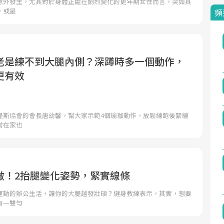
意外發生，尤其對於身體正處在劇烈變化的更年期女性而言，突如其
，或是
頻
老是練不到大腿內側？深蹲時多一個動作，
更有效
提斯協會的會長唐幼馨，幫大家示範4個瑜珈動作，放鬆練跑後緊繃
常在家也
做！2抬腿變化姿勢，緊實線條
運動的辦公生活，讓你的大腿越發壯碩？健身教練表示，其實，想要
有一雙勻