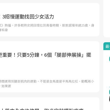
！3招慢運動找回少女活力
代》熱播，許多輕熟女將回憶拉到青春時期，默默感嘆年過25歲，身
膚和身
最
更重要！只要5分鐘，6個「腿部伸展操」擺
時間運用到腿部肌肉的運動，不管是全馬還是半馬馬拉松，動輒兩小
，如果運