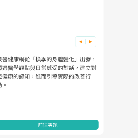
良醫健康網從「換季的身體變化」出發，
根據不同性
因應超高齡
透過醫學觀點與日常感受的對話，建立對
在、未來的
「2025
亞健康的認知，進而引導實際的改善行
知道該如何
促進為目的
動。
健康的關鍵
分析進行全
灣健康促進
前往專題