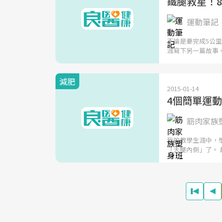
鐵腿救星！
運動筆記
不論是要完成5公
涯寫下另一篇故事
減肥
2015-01-14
4個簡單運
筋肉家族
我的教學生涯中，
「大腿內側」了。 