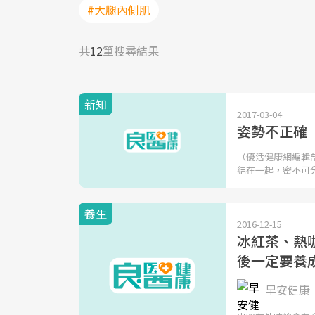
#大腿內側肌
共
12
筆搜尋結果
新知
2017-03-04
姿勢不正確
（優活健康網編輯
結在一起，密不可
養生
2016-12-15
冰紅茶、熱咖
後一定要養
早安健康