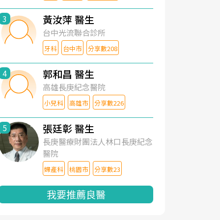
黃汝萍 醫生
3
台中光流聯合診所
牙科
台中市
分享數208
郭和昌 醫生
4
高雄長庚紀念醫院
小兒科
高雄市
分享數226
張廷彰 醫生
5
長庚醫療財團法人林口長庚紀念
醫院
婦產科
桃園市
分享數23
我要推薦良醫