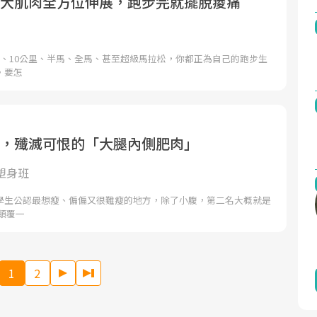
8大肌肉全方位伸展，跑步完就擺脫痠痛
里、10公里、半馬、全馬、甚至超級馬拉松，你都正為自己的跑步生
。要怎
動，殲滅可恨的「大腿內側肥肉」
塑身班
學生公認最想瘦、偏偏又很難瘦的地方，除了小腹，第二名大概就是
顛覆一
1
2