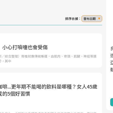
排序依據：
發布日期
 小心打噴嚏也會受傷
面對超高齡社會的浪潮，台灣正在快速邁
2025年，就到良醫生活祭體驗「一站式健
向「健康照護」的新時代。隨著國家政策
康新生活」，從講座、體驗到運動，全面
部／綜合整理）脊椎就像傳統帳篷，由肌肉、骨頭、肌腱、神經等連
分，其中
如「健康台灣推動委員會」與「長照3.0」
啟動你的健康革命！
的推進，「預防醫學」已成全民關注的核
心議題。然而，健檢不只是醫療院所的服
務，更是民眾了解自身健康狀況、啟動健
啡...更年期不能喝的飲料是哪種？女人45歲
康管理的重要起點。
成的5個好習慣
前往專題
前往專題