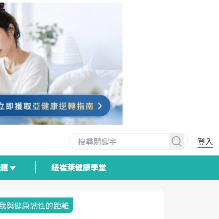
登入
專題
紐崔萊健康學堂
我與健康韌性的距離
荷爾蒙時光
2025健檢