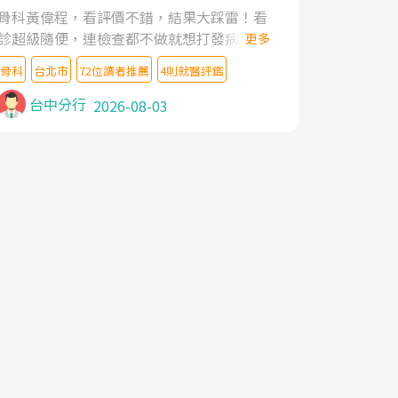
家,上網搜尋杜主任相關文章新聞跟網路評價
骨科黃偉程，看評價不錯，結果大踩雷！看
之後,下定決心飛回台北找杜醫師診治. 杜主
診超級隨便，連檢查都不做就想打發病人，
更多
任的乾針跟增生治療真的很厲害,第一次乾針
還好大的官威 ... 想詢問病情還被陰陽怪氣嘲
就覺得整個肩頸鬆開,回家特別好睡,經過幾次
骨科
台北市
72位讀者推薦
4則就醫評鑑
諷一番。可能好評帶來的大頭症，變得自負
治療,長年頑疾已經好了大半,杜主任除了打針
不尊重病人。醫術也不行，畢竟連檢查都懶
台中分行
2026-08-03
超厲害,還會一直交代要改善姿勢跟好好做運
得做，治療會有用才怪。大家避雷吧！
動,看診態度親切溫暖,真的是不可多得的良
醫,大力推荐!