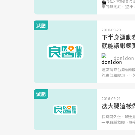
出門在外時總會有
來的熱潮紅、盜汗
減肥
2016-09-23
下半身運動
就能讓鍛鍊
don1don
這次請來台灣瑜珈
的腹部和腿部，平
減肥
2016-09-21
瘦大腿這樣
長時間久坐、缺乏
一甩臃腫象腿，擁