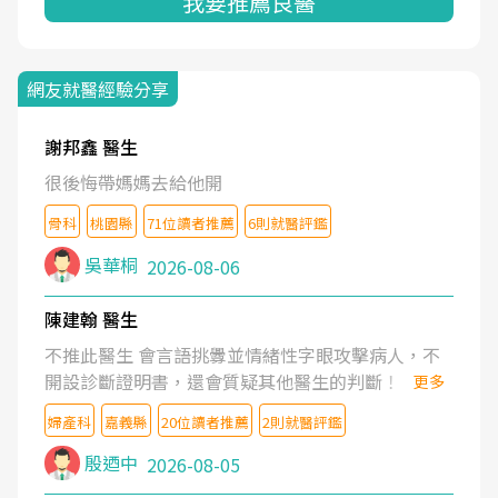
我要推薦良醫
網友就醫經驗分享
謝邦鑫 醫生
很後悔帶媽媽去給他開
骨科
桃園縣
71位讀者推薦
6則就醫評鑑
吳華桐
2026-08-06
陳建翰 醫生
不推此醫生 會言語挑釁並情緒性字眼攻擊病人，不
開設診斷證明書，還會質疑其他醫生的判斷！
更多
婦產科
嘉義縣
20位讀者推薦
2則就醫評鑑
殷迺中
2026-08-05