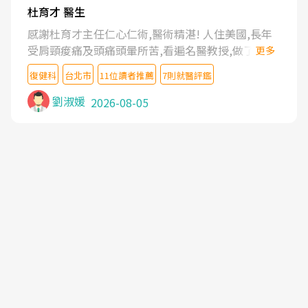
杜育才 醫生
感謝杜育才主任仁心仁術,醫術精湛! 人住美國,長年
受肩頸痠痛及頭痛頭暈所苦,看遍名醫教授,做了各種
更多
檢查,也嘗試過西醫打針,中醫針灸及物理徒手治療都
復健科
台北市
11位讀者推薦
7則就醫評鑑
沒有用,後來連吃到嗎啡類止痛藥都效果有限,只是壓
症狀,沒多久就痛起來,多年失眠嚴重影響生活品質.
劉淑媛
2026-08-05
台灣親友介紹忠孝醫院杜育才主任是頸頭症候群專
家,上網搜尋杜主任相關文章新聞跟網路評價之後,下
定決心飛回台北找杜醫師診治. 杜主任的乾針跟增生
治療真的很厲害,第一次乾針就覺得整個肩頸鬆開,回
家特別好睡,經過幾次治療,長年頑疾已經好了大半,杜
主任除了打針超厲害,還會一直交代要改善姿勢跟好
好做運動,看診態度親切溫暖,真的是不可多得的良醫,
大力推荐!