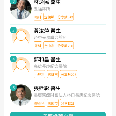
林逸民 醫生
2
五福診所
眼科
宜蘭縣
分享數542
黃汝萍 醫生
3
台中光流聯合診所
牙科
台中市
分享數208
郭和昌 醫生
4
高雄長庚紀念醫院
小兒科
高雄市
分享數226
張廷彰 醫生
5
長庚醫療財團法人林口長庚紀念醫院
婦產科
桃園市
分享數23