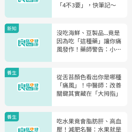
「4不3要」，快筆記～
新知
沒吃海鮮、豆製品...竟是
因為吃「這種藥」讓你痛
風發作！藥師警告：小心
「10種常見藥物」讓你痛
風好不了
養生
從舌苔顏色看出你是哪種
「痛風」！中醫師：改善
關鍵其實藏在「大拇指」
養生
吃水果竟會脂肪肝、高血
壓！減肥名醫：水果就是