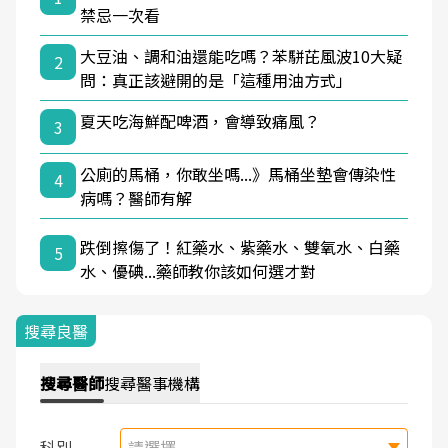
禁忌一次看
大豆油、調和油還能吃嗎？苯駢芘風波10大疑
2
問：真正該避開的是「這種用油方式」
夏天吃海鮮配啤酒，會導致痛風？
3
公廁的馬桶，你敢坐嗎...》馬桶坐墊會傳染性
4
病嗎？醫師有解
跌倒擦傷了！紅藥水、紫藥水、雙氧水、白藥
5
水、優碘...藥師教你該如何選才對
搜尋良醫
搜尋
醫師
搜尋
醫事機構
科別
請選擇