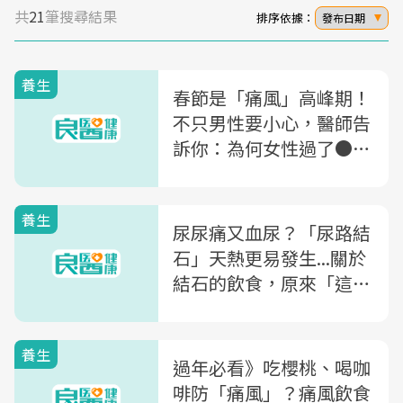
共
21
筆搜尋結果
排序依據：
發布日期
養生
春節是「痛風」高峰期！
不只男性要小心，醫師告
訴你：為何女性過了●●
歲風險大增
養生
尿尿痛又血尿？「尿路結
石」天熱更易發生...關於
結石的飲食，原來「這些
食物」要少吃
養生
過年必看》吃櫻桃、喝咖
啡防「痛風」？痛風飲食