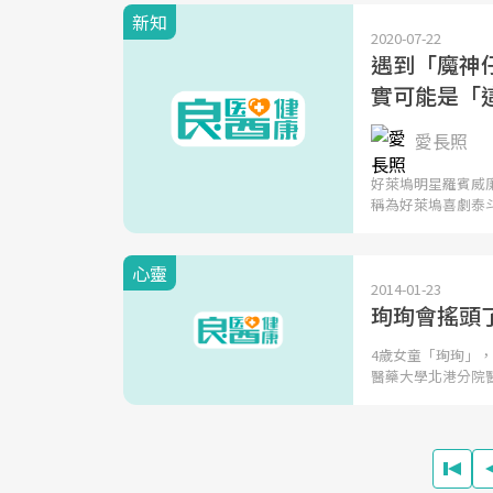
新知
2020-07-22
遇到「魔神仔
實可能是「
愛長照
好萊塢明星羅賓威
稱為好萊塢喜劇泰
心靈
2014-01-23
珣珣會搖頭
4歲女童「珣珣」，
醫藥大學北港分院