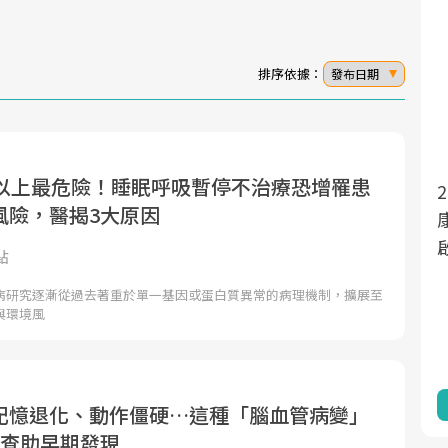
排序依據：
發布日期
歲以上最危險！睡眠呼吸暫停不治療恐增罹患
面對超高齡社會的浪潮，台灣正在快速邁
2025年，就到良醫生活祭體驗「一站式健
風險，醫揭3大原因
向「健康照護」的新時代。隨著國家政策
康新生活」，從講座、體驗到運動，全面
如「健康台灣推動委員會」與「長照3.0」
啟動你的健康革命！
點
的推進，「預防醫學」已成全民關注的核
病研究逐漸從過去著重於單一基因或蛋白質異常的病理機制，擴展至
心議題。然而，健檢不只是醫療院所的服
與環境風
務，更是民眾了解自身健康狀況、啟動健
康管理的重要起點。
前往專題
前往專題
記憶退化、動作僵硬…這種「腦血管病變」
檢查助早期發現