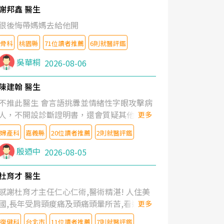
謝邦鑫 醫生
很後悔帶媽媽去給他開
骨科
桃園縣
71位讀者推薦
6則就醫評鑑
吳華桐
2026-08-06
陳建翰 醫生
不推此醫生 會言語挑釁並情緒性字眼攻擊病
人，不開設診斷證明書，還會質疑其他醫生
更多
的判斷！
婦產科
嘉義縣
20位讀者推薦
2則就醫評鑑
殷迺中
2026-08-05
杜育才 醫生
感謝杜育才主任仁心仁術,醫術精湛! 人住美
國,長年受肩頸痠痛及頭痛頭暈所苦,看遍名醫
更多
教授,做了各種檢查,也嘗試過西醫打針,中醫
復健科
台北市
11位讀者推薦
7則就醫評鑑