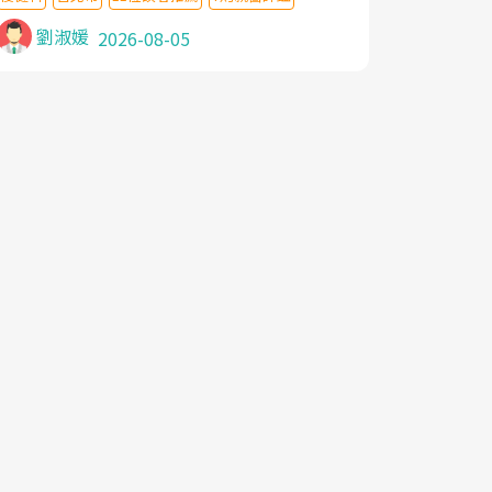
針灸及物理徒手治療都沒有用,後來連吃到嗎
啡類止痛藥都效果有限,只是壓症狀,沒多久就
劉淑媛
2026-08-05
痛起來,多年失眠嚴重影響生活品質. 台灣親
友介紹忠孝醫院杜育才主任是頸頭症候群專
家,上網搜尋杜主任相關文章新聞跟網路評價
之後,下定決心飛回台北找杜醫師診治. 杜主
任的乾針跟增生治療真的很厲害,第一次乾針
就覺得整個肩頸鬆開,回家特別好睡,經過幾次
治療,長年頑疾已經好了大半,杜主任除了打針
超厲害,還會一直交代要改善姿勢跟好好做運
動,看診態度親切溫暖,真的是不可多得的良
醫,大力推荐!