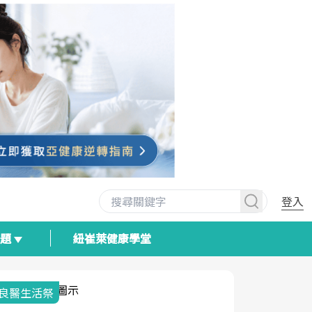
登入
專題
紐崔萊健康學堂
我與健康韌性的距離
荷爾蒙時光
2025健檢