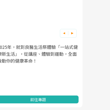
良醫健康網從「換季的身體變化」出發，
根據不同性
因應超高齡
透過醫學觀點與日常感受的對話，建立對
在、未來的
「2025
亞健康的認知，進而引導實際的改善行
知道該如何
促進為目的
動。
健康的關鍵
分析進行全
灣健康促進
前往專題