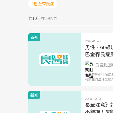
#巴金森氏症
共
10
筆搜尋結果
新知
2026-03-27
男性、60
巴金森氏症
良醫劃重
近年神經退行性疾
可調整的生活型態
新知
2025-10-03
長輩注意》
不能拖！3