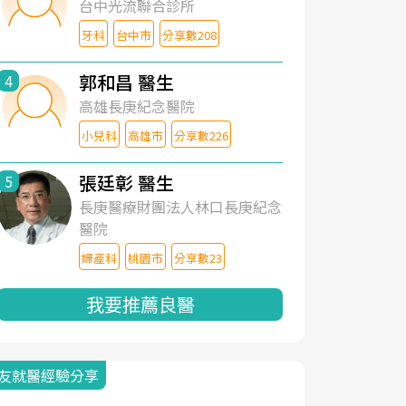
台中光流聯合診所
牙科
台中市
分享數208
郭和昌 醫生
4
高雄長庚紀念醫院
小兒科
高雄市
分享數226
張廷彰 醫生
5
長庚醫療財團法人林口長庚紀念
醫院
婦產科
桃園市
分享數23
我要推薦良醫
友就醫經驗分享