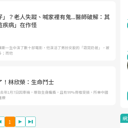
」？老人失蹤、喊家裡有鬼...醫師破解：其
這疾病」在作怪
廉斯一生中演了數十部電影，他演活了男扮女妝的「窈窕奶爸」，被
斗；而他
了！林欣榮：生命鬥士
去年1月7日因車禍，導致全身癱瘓，且有99%脊椎受損，所幸中國
醫療
網
1