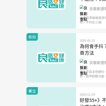
良醫劃重
85歲的李爺爺是
地。不料在三個
新知
2025-01-23
為何會手抖
善方法
良醫劃重
當手不自主地顫抖
多，如甲狀腺功能
養生
2024-11-29
好發55+