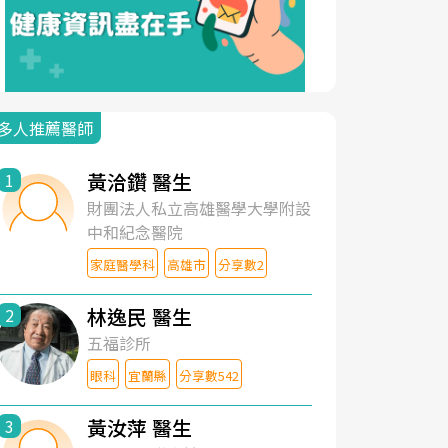
多人推薦醫師
黃洽鑽 醫生
1
財團法人私立高雄醫學大學附設
中和紀念醫院
家庭醫學科
高雄市
分享數2
林逸民 醫生
2
五福診所
眼科
宜蘭縣
分享數542
黃汝萍 醫生
3