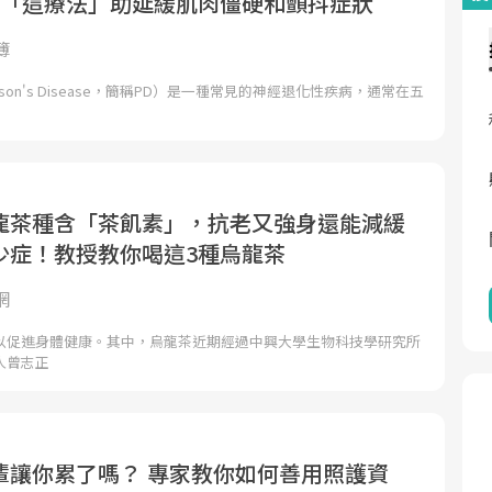
：「這療法」助延緩肌肉僵硬和顫抖症狀
簿
nson's Disease，簡稱PD）是一種常見的神經退化性疾病，通常在五
龍茶種含「茶飢素」，抗老又強身還能減緩
少症！教授教你喝這3種烏龍茶
網
以促進身體健康。其中，烏龍茶近期經過中興大學生物科技學研究所
人曾志正
輩讓你累了嗎？ 專家教你如何善用照護資