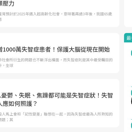
顧壓力
灣預計於2025年邁入超高齡化社會，意味著再過3年後，我國65歲
將
最
增1000萬失智症患者！保護大腦從現在開始
齡社會所衍生的問題也不斷浮出檯面，而失智症則是其中最受矚目的
計，全球
..憂鬱、失眠、焦躁都可能是失智症狀！失智
人應如何照護？
般人馬上會和「記性變差」聯想在一起，因為失智症最為人所熟知的
問題；其