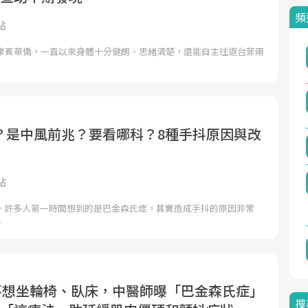
頻
點
菲律賓華僑，一直以來身體十分健朗、思緒清楚，還能自主往返台菲兩
？是中風前兆？要看哪科？8種手抖原因與改
點
，許多人第一時間想到的是巴金森氏症，其實造成手抖的原因非常
、
》不想坐輪椅、臥床，中醫師曝「巴金森氏症」
搜