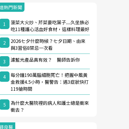
道熱門新聞
菠菜大火炒、芹菜要吃葉子....久坐族必
1
吃11種護心活血好食材，這樣料理最好
2026七夕什麼時候？七夕日期、由來
2
與3習俗8禁忌一次看
濾藍光產品真有效？ 醫師告訴你
3
每分鐘190萬腦細胞死亡！把握中風黃
4
金救援4.5小時，醫警告：遇3症狀快打
119搶時間
為什麼大醫院裡的病人和護士總是衝來
5
衝去？
尋良醫