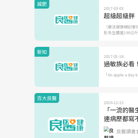
減肥
2017-03-03
超級超級胖 
（優活健康網記者
彭先生體重190公
新知
2017-01-16
過敏族必看
「An apple a d
百大良醫
2016-12-15
「一流的醫
連病歷都寫
良醫讀書