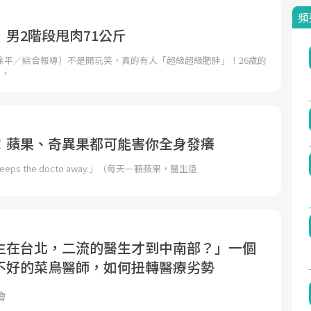
頻
男2階段甩肉71公斤
徐平／綜合報導）不是開玩笑，真的有人「超級超級肥胖」！26歲的
斤，
！蘋果、奇異果都可能害你全身發癢
ay keeps the docto away.」（每天一顆蘋果，醫生遠
生在台北，二流的醫生才到中南部？」一個
不好的菜鳥醫師，如何扭轉醫療劣勢
會