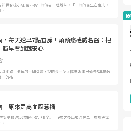
的肝臟移植小組 醫界長年流傳著一種說法，「一流的醫生在台北，二
部。」
搜
雨，每天透早7點查房！頭頸癌權威名醫：把
，越早看到越安心
會
大陸網路上流傳的一則漫畫，說的是一位大陸媽媽畫出過去5年帶著
瘤」的孩
向 原來是高血壓惹禍
林怡亭報導)16歲的小妮（化名），9歲之後出現流鼻血、癲癇等症
制，