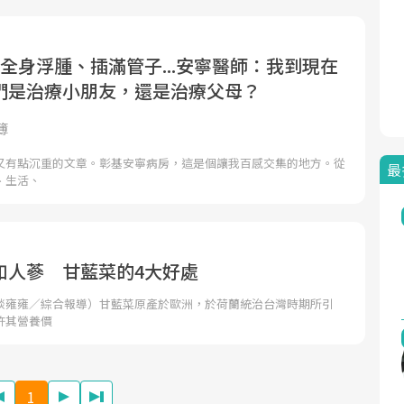
全身浮腫、插滿管子...安寧醫師：我到現在
們是治療小朋友，還是治療父母？
簿
又有點沉重的文章。彰基安寧病房，這是個讓我百感交集的地方。從
最
、生活、
如人蔘 甘藍菜的4大好處
談雍雍／綜合報導）甘藍菜原產於歐洲，於荷蘭統治台灣時期所引
許其營養價
1