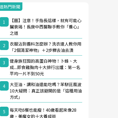
道熱門新聞
【圖】注意！手指長這樣，就有可能心
1
臟衰竭！長庚中西醫聯手教你「養心」
之道
衣服沾到醬料怎麼辦？洗衣達人教你用
2
「2個清潔神物」＋2步驟去油去漬
健身族狂囤的高蛋白神物！卜蜂、大
3
成...即食雞胸肉十大排行出爐：第一名
平均一片不到50元
大豆油、調和油還能吃嗎？苯駢芘風波
4
10大疑問：真正該避開的是「這種用油
方式」
每天吃6餐也能瘦！40歲看起來像28
5
歲，美魔女的十大養成術