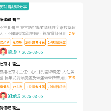
友就醫經驗分享
陳建翰 醫生
不推此醫生 會言語挑釁並情緒性字眼攻擊病
人，不開設診斷證明書，還會質疑其他醫生
更多
的判斷！
婦產科
嘉義縣
20位讀者推薦
2則就醫評鑑
殷迺中
2026-08-05
杜育才 醫生
感謝杜育才主任仁心仁術,醫術精湛! 人住美
國,長年受肩頸痠痛及頭痛頭暈所苦,看遍名醫
更多
教授,做了各種檢查,也嘗試過西醫打針,中醫
復健科
台北市
11位讀者推薦
7則就醫評鑑
針灸及物理徒手治療都沒有用,後來連吃到嗎
啡類止痛藥都效果有限,只是壓症狀,沒多久就
劉淑媛
2026-08-05
痛起來,多年失眠嚴重影響生活品質. 台灣親
友介紹忠孝醫院杜育才主任是頸頭症候群專
黃偉程 醫生