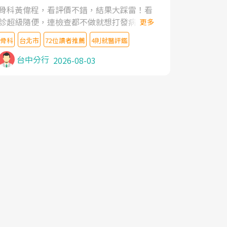
家,上網搜尋杜主任相關文章新聞跟網路評價
骨科黃偉程，看評價不錯，結果大踩雷！看
之後,下定決心飛回台北找杜醫師診治. 杜主
診超級隨便，連檢查都不做就想打發病人，
更多
任的乾針跟增生治療真的很厲害,第一次乾針
還好大的官威 ... 想詢問病情還被陰陽怪氣嘲
就覺得整個肩頸鬆開,回家特別好睡,經過幾次
骨科
台北市
72位讀者推薦
4則就醫評鑑
諷一番。可能好評帶來的大頭症，變得自負
治療,長年頑疾已經好了大半,杜主任除了打針
不尊重病人。醫術也不行，畢竟連檢查都懶
台中分行
2026-08-03
超厲害,還會一直交代要改善姿勢跟好好做運
得做，治療會有用才怪。大家避雷吧！
動,看診態度親切溫暖,真的是不可多得的良
醫,大力推荐!