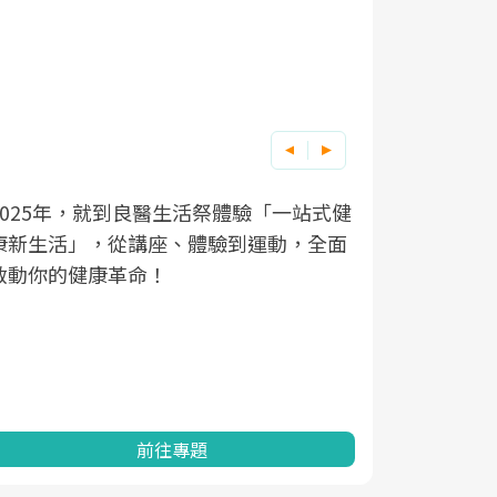
良醫健康網從「換季的身體變化」出發，
根據不同性
因應超高齡
透過醫學觀點與日常感受的對話，建立對
在、未來的
「2025
亞健康的認知，進而引導實際的改善行
知道該如何
促進為目的
動。
健康的關鍵
分析進行全
灣健康促進
前往專題