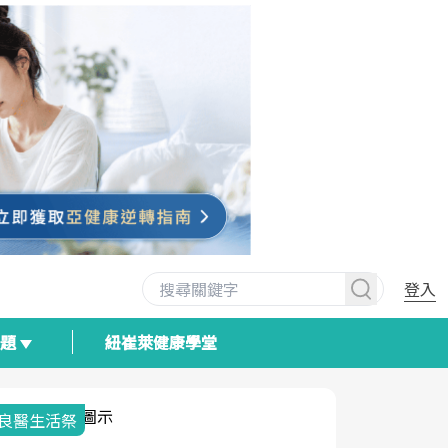
登入
專題
紐崔萊健康學堂
我與健康韌性的距離
荷爾蒙時光
2025健檢