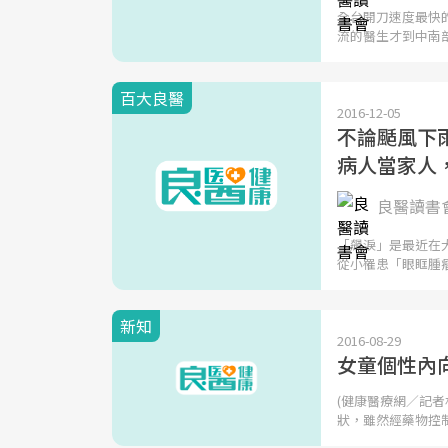
全台開刀速度最快
流的醫生才到中南
百大良醫
2016-12-05
不論颳風下
病人當家人
良醫讀書
「飆淚」是最近在
從小罹患「眼眶腫
新知
2016-08-29
女童個性內
(健康醫療網／記者
狀，雖然經藥物控