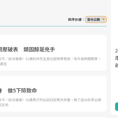
排序依據：
發布日期
眼壓破表 類固醇是兇手
面對超高齡社會的浪潮，台灣正在快速邁
2025年，就到良醫生活祭體驗「一站式健
向「健康照護」的新時代。隨著國家政策
康新生活」，從講座、體驗到運動，全面
徐平／綜合報導）51歲的林先生是位超級業務員，每天長時間開車，
始產生
如「健康台灣推動委員會」與「長照3.0」
啟動你的健康革命！
的推進，「預防醫學」已成全民關注的核
心議題。然而，健檢不只是醫療院所的服
務，更是民眾了解自身健康狀況、啟動健
身 做5下險致命
康管理的重要起點。
徐平／綜合報導）42歲男子阿弘因日前寒流來襲，喝了加水的茅台酒
氣在地
前往專題
前往專題