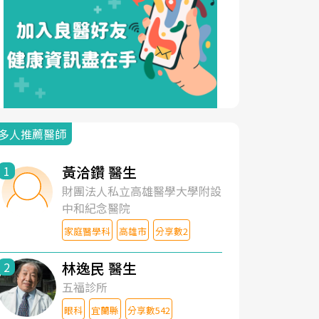
多人推薦醫師
黃洽鑽 醫生
1
財團法人私立高雄醫學大學附設
中和紀念醫院
家庭醫學科
高雄市
分享數2
林逸民 醫生
2
五福診所
眼科
宜蘭縣
分享數542