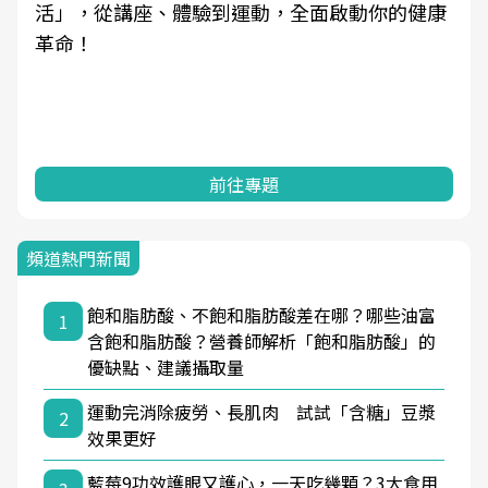
學觀點與日常感受的對話，建立對亞健康的認
知，進而引導實際的改善行動。
前往專題
頻道熱門新聞
飽和脂肪酸、不飽和脂肪酸差在哪？哪些油富
1
含飽和脂肪酸？營養師解析「飽和脂肪酸」的
優缺點、建議攝取量
運動完消除疲勞、長肌肉 試試「含糖」豆漿
2
效果更好
藍莓9功效護眼又護心，一天吃幾顆？3大食用