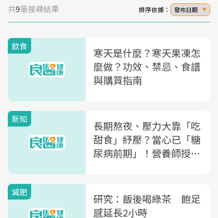
共
9
筆搜尋結果
排序依據：
發布日期
飲食
寒天是什麼？寒天果凍怎
麼做？功效、禁忌、食譜
與購買指南
新知
長期熬夜、壓力大靠「吃
甜食」紓壓？當心已「糖
尿病前期」！營養師授3
招遠離慢性病威脅
減肥
研究：飯後喝綠茶 飽足
感延長2小時