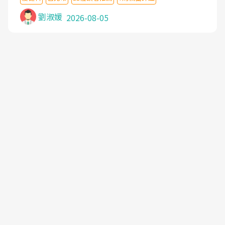
沒有用,後來連吃到嗎啡類止痛藥都效果有限,只是壓
症狀,沒多久就痛起來,多年失眠嚴重影響生活品質.
劉淑媛
2026-08-05
台灣親友介紹忠孝醫院杜育才主任是頸頭症候群專
家,上網搜尋杜主任相關文章新聞跟網路評價之後,下
定決心飛回台北找杜醫師診治. 杜主任的乾針跟增生
治療真的很厲害,第一次乾針就覺得整個肩頸鬆開,回
家特別好睡,經過幾次治療,長年頑疾已經好了大半,杜
主任除了打針超厲害,還會一直交代要改善姿勢跟好
好做運動,看診態度親切溫暖,真的是不可多得的良醫,
大力推荐!