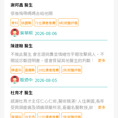
謝邦鑫 醫生
很後悔帶媽媽去給他開
骨科
桃園縣
71位讀者推薦
6則就醫評鑑
吳華桐
2026-08-06
陳建翰 醫生
不推此醫生 會言語挑釁並情緒性字眼攻擊病人，不
開設診斷證明書，還會質疑其他醫生的判斷！
更多
婦產科
嘉義縣
20位讀者推薦
2則就醫評鑑
殷迺中
2026-08-05
杜育才 醫生
感謝杜育才主任仁心仁術,醫術精湛! 人住美國,長年
受肩頸痠痛及頭痛頭暈所苦,看遍名醫教授,做了各種
更多
檢查,也嘗試過西醫打針,中醫針灸及物理徒手治療都
復健科
台北市
11位讀者推薦
7則就醫評鑑