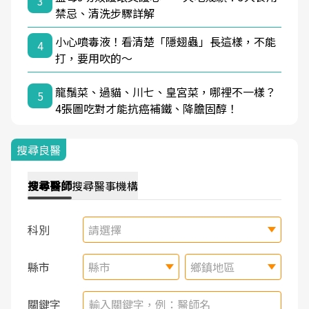
3
禁忌、清洗步驟詳解
小心噴毒液！看清楚「隱翅蟲」長這樣，不能
4
打，要用吹的～
龍鬚菜、過貓、川七、皇宮菜，哪裡不一樣？
5
4張圖吃對才能抗癌補鐵、降膽固醇！
搜尋良醫
搜尋
醫師
搜尋
醫事機構
科別
請選擇
縣市
縣市
鄉鎮地區
關鍵字