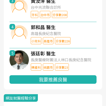
黃汝萍 醫生
3
台中光流聯合診所
牙科
台中市
分享數208
郭和昌 醫生
4
高雄長庚紀念醫院
小兒科
高雄市
分享數226
張廷彰 醫生
5
長庚醫療財團法人林口長庚紀念醫院
婦產科
桃園市
分享數23
我要推薦良醫
網友就醫經驗分享