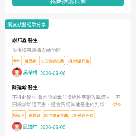
我要推薦良醫
網友就醫經驗分享
謝邦鑫 醫生
很後悔帶媽媽去給他開
骨科
桃園縣
71位讀者推薦
6則就醫評鑑
吳華桐
2026-08-06
陳建翰 醫生
不推此醫生 會言語挑釁並情緒性字眼攻擊病人，不
開設診斷證明書，還會質疑其他醫生的判斷！
更多
婦產科
嘉義縣
20位讀者推薦
2則就醫評鑑
殷迺中
2026-08-05