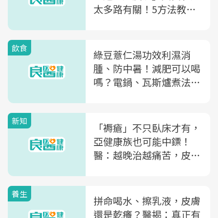
太多路有關！5方法教你
緩解癢痛感
飲食
綠豆薏仁湯功效利濕消
腫、防中暑！減肥可以喝
嗎？電鍋、瓦斯爐煮法教
學
新知
「褥瘡」不只臥床才有，
亞健康族也可能中鏢！
醫：越晚治越痛苦，皮膚
有1跡象是早期警訊
養生
拼命喝水、擦乳液，皮膚
還是乾癢？醫揭：真正有