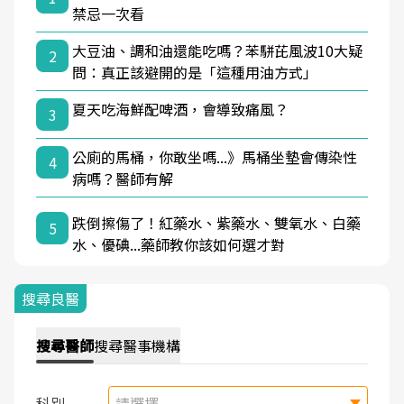
禁忌一次看
大豆油、調和油還能吃嗎？苯駢芘風波10大疑
2
問：真正該避開的是「這種用油方式」
夏天吃海鮮配啤酒，會導致痛風？
3
公廁的馬桶，你敢坐嗎...》馬桶坐墊會傳染性
4
病嗎？醫師有解
跌倒擦傷了！紅藥水、紫藥水、雙氧水、白藥
5
水、優碘...藥師教你該如何選才對
搜尋良醫
搜尋
醫師
搜尋
醫事機構
科別
請選擇