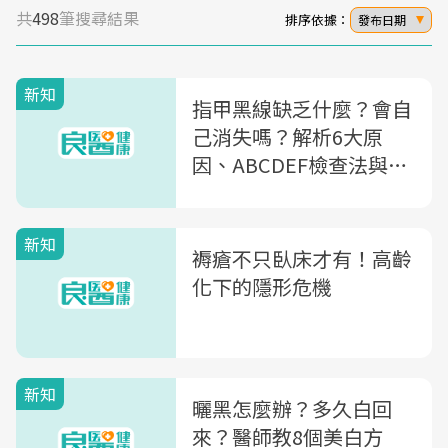
共
498
筆搜尋結果
排序依據：
發布日期
新知
指甲黑線缺乏什麼？會自
己消失嗎？解析6大原
因、ABCDEF檢查法與治
療
新知
褥瘡不只臥床才有！高齡
化下的隱形危機
新知
曬黑怎麼辦？多久白回
來？醫師教8個美白方