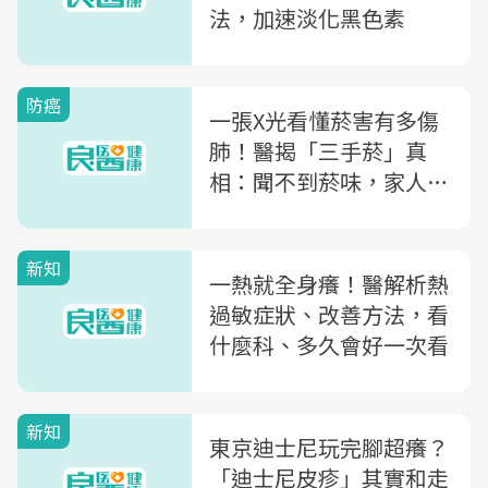
法，加速淡化黑色素
防癌
一張X光看懂菸害有多傷
肺！醫揭「三手菸」真
相：聞不到菸味，家人仍
可能天天吸進毒素
新知
一熱就全身癢！醫解析熱
過敏症狀、改善方法，看
什麼科、多久會好一次看
新知
東京迪士尼玩完腳超癢？
「迪士尼皮疹」其實和走