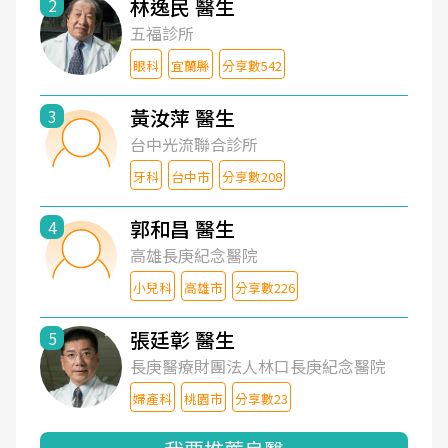
林逸民 醫生
2
五福診所
眼科
宜蘭縣
分享數542
黃汝萍 醫生
3
台中光流聯合診所
牙科
台中市
分享數208
郭和昌 醫生
4
高雄長庚紀念醫院
小兒科
高雄市
分享數226
張廷彰 醫生
5
長庚醫療財團法人林口長庚紀念醫院
婦產科
桃園市
分享數23