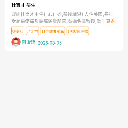
杜育才 醫生
感謝杜育才主任仁心仁術,醫術精湛! 人住美國,長年
受肩頸痠痛及頭痛頭暈所苦,看遍名醫教授,做了各種
更多
檢查,也嘗試過西醫打針,中醫針灸及物理徒手治療都
復健科
台北市
11位讀者推薦
7則就醫評鑑
沒有用,後來連吃到嗎啡類止痛藥都效果有限,只是壓
症狀,沒多久就痛起來,多年失眠嚴重影響生活品質.
劉淑媛
2026-08-05
台灣親友介紹忠孝醫院杜育才主任是頸頭症候群專
家,上網搜尋杜主任相關文章新聞跟網路評價之後,下
定決心飛回台北找杜醫師診治. 杜主任的乾針跟增生
治療真的很厲害,第一次乾針就覺得整個肩頸鬆開,回
家特別好睡,經過幾次治療,長年頑疾已經好了大半,杜
主任除了打針超厲害,還會一直交代要改善姿勢跟好
好做運動,看診態度親切溫暖,真的是不可多得的良醫,
大力推荐!