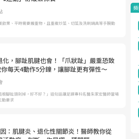
頻
點
事餐飲業、平時需要搬重物，且重複炒菜、切菜及洗刷鍋具等手腕動
退化，腳趾肌腱也會！「爪狀趾」嚴重恐致
師教你每天4動作5分鐘，讓腳趾更有彈性～
會
這根腳趾頭剁掉，好不好？」這句話讓足踝專科名醫朱家宏醫師當場
主動要求
原因：肌腱炎、退化性關節炎！醫師教你從