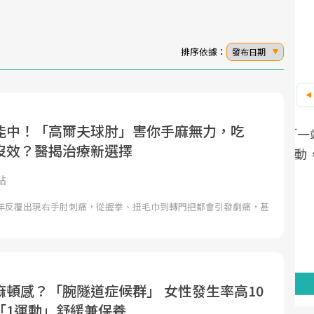
排序依據：
發布日期
能中！「高爾夫球肘」害你手麻無力，吃
面對超高齡社會的浪潮，台灣正在快速邁
2025年，就到良醫生活祭體驗「一站式健
沒效？醫揭治療新選擇
向「健康照護」的新時代。隨著國家政策
康新生活」，從講座、體驗到運動，全面
如「健康台灣推動委員會」與「長照3.0」
啟動你的健康革命！
點
的推進，「預防醫學」已成全民關注的核
一年反覆出現右手肘刺痛，從握拳、扭毛巾到轉門把都會引發劇痛，甚
心議題。然而，健檢不只是醫療院所的服
務，更是民眾了解自身健康狀況、啟動健
康管理的重要起點。
前往專題
前往專題
麻頓感？「腕隧道症候群」 女性發生率高10
「1運動」舒緩兼保養