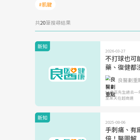
#肌腱
共
20
筆搜尋結果
新知
2026-03-27
不打球也可
藥、復健都
良醫劃重
51歲巫先生過去
至某天在超商連
新知
2025-08-06
手刺痛、有
倍！醫圖解