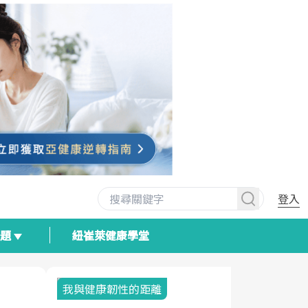
登入
專題
紐崔萊健康學堂
我與健康韌性的距離
荷爾蒙時光
2025健檢