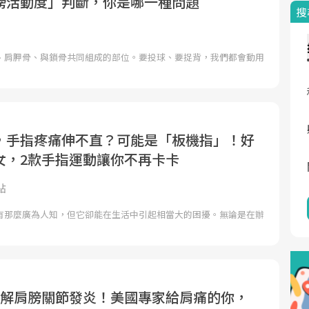
膀活動度」判斷，你是哪一種問題
搜
、肩胛骨、與鎖骨共同組成的部位。要投球、要捉背，我們都會動用
，手指疼痛伸不直？可能是「板機指」！好
女，2款手指運動讓你不再卡卡
點
有那麼廣為人知，但它卻能在生活中引起相當大的困擾。無論是在辦
緩解肩膀關節發炎！美國專家給肩痛的你，