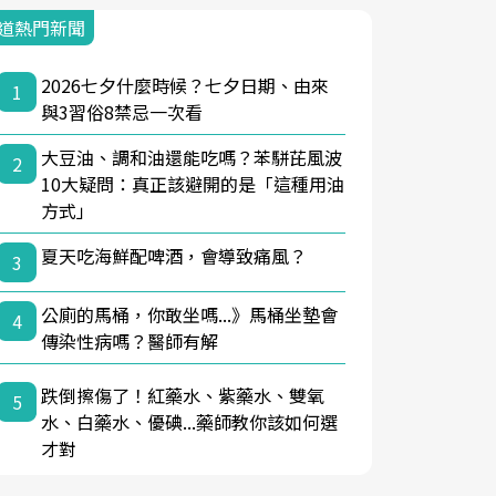
道熱門新聞
2026七夕什麼時候？七夕日期、由來
1
與3習俗8禁忌一次看
大豆油、調和油還能吃嗎？苯駢芘風波
2
10大疑問：真正該避開的是「這種用油
方式」
夏天吃海鮮配啤酒，會導致痛風？
3
公廁的馬桶，你敢坐嗎...》馬桶坐墊會
4
傳染性病嗎？醫師有解
跌倒擦傷了！紅藥水、紫藥水、雙氧
5
水、白藥水、優碘...藥師教你該如何選
才對