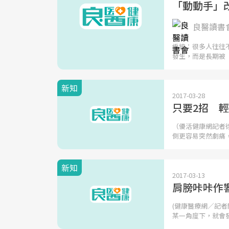
「動動手」
良醫讀書
編按：很多人往往
發生，而是長期被
新知
2017-03-28
只要2招 
（優活健康網記者
側更容易突然劇痛
新知
2017-03-13
肩膀咔咔作
(健康醫療網／記
某一角度下，就會