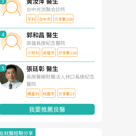
黃汝萍 醫生
3
台中光流聯合診所
牙科
台中市
分享數208
郭和昌 醫生
4
高雄長庚紀念醫院
小兒科
高雄市
分享數226
張廷彰 醫生
5
長庚醫療財團法人林口長庚紀念
醫院
婦產科
桃園市
分享數23
我要推薦良醫
友就醫經驗分享