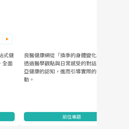
良醫健康網從「換季的身體變化」出發，
根據不同性
因應超高齡
透過醫學觀點與日常感受的對話，建立對
在、未來的
「2025
亞健康的認知，進而引導實際的改善行
知道該如何
促進為目的
動。
健康的關鍵
分析進行全
灣健康促進
前往專題