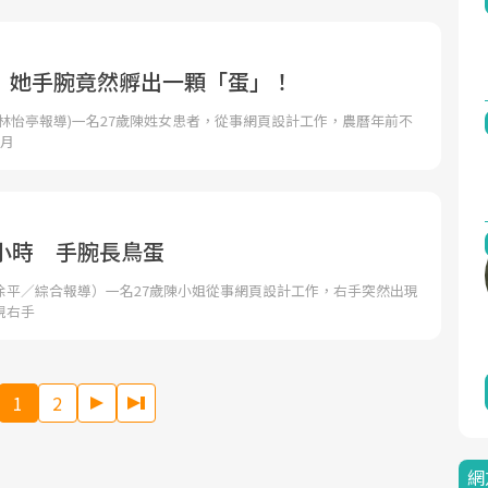
 她手腕竟然孵出一顆「蛋」！
林怡亭報導)一名27歲陳姓女患者，從事網頁設計工作，農曆年前不
多月
0小時 手腕長鳥蛋
徐平／綜合報導）一名27歲陳小姐從事網頁設計工作，右手突然出現
現右手
1
2
網