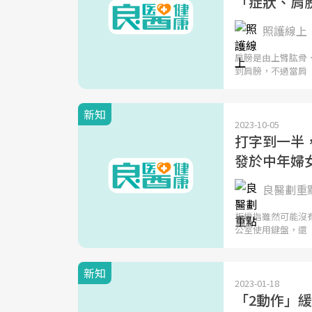
「症狀、肩
照護線上
肩膀是由上臂肱骨
到肩膀，不過當肩
新知
2023-10-05
打字到一半
發於中年婦
良醫劃重
板機指雖然可能沒
公室使用鍵盤，還
新知
2023-01-18
「2動作」