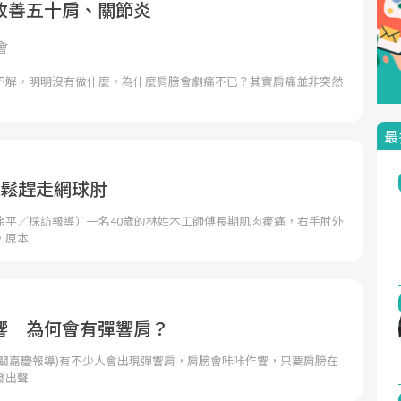
改善五十肩、關節炎
會
不解，明明沒有做什麼，為什麼肩膀會劇痛不已？其實肩痛並非突然
最
輕鬆趕走網球肘
徐平／採訪報導）一名40歲的林姓木工師傅長期肌肉痠痛，右手肘外
，原本
響 為何會有彈響肩？
者關嘉慶報導)有不少人會出現彈響肩，肩膀會咔咔作響，只要肩膀在
發出聲