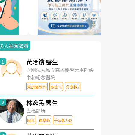
多人推薦醫師
黃洽鑽 醫生
1
財團法人私立高雄醫學大學附設
中和紀念醫院
家庭醫學科
高雄市
分享數2
林逸民 醫生
2
五福診所
眼科
宜蘭縣
分享數542