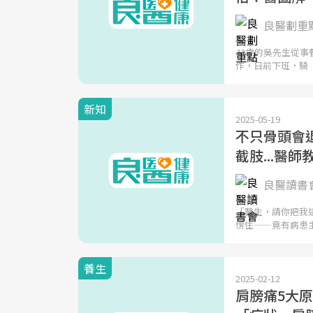
良醫劃重
43歲的吳先生從
作，日前下班，騎
新知
2025-05-19
不只骨頭會
截肢...醫
良醫讀書
「醫生，請你把我
愣住——竟有病患
養生
2025-02-12
肩膀痛5大