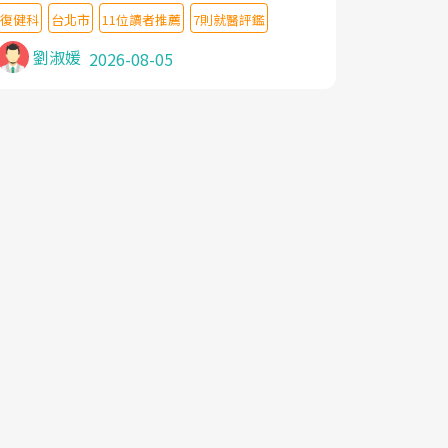
教授,做了各種檢查,也嘗試過西醫打針,中醫
復健科
台北市
11位讀者推薦
7則就醫評鑑
針灸及物理徒手治療都沒有用,後來連吃到嗎
啡類止痛藥都效果有限,只是壓症狀,沒多久就
劉淑媛
2026-08-05
痛起來,多年失眠嚴重影響生活品質. 台灣親
友介紹忠孝醫院杜育才主任是頸頭症候群專
家,上網搜尋杜主任相關文章新聞跟網路評價
之後,下定決心飛回台北找杜醫師診治. 杜主
任的乾針跟增生治療真的很厲害,第一次乾針
就覺得整個肩頸鬆開,回家特別好睡,經過幾次
治療,長年頑疾已經好了大半,杜主任除了打針
超厲害,還會一直交代要改善姿勢跟好好做運
動,看診態度親切溫暖,真的是不可多得的良
醫,大力推荐!