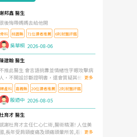
謝邦鑫 醫生
很後悔帶媽媽去給他開
骨科
桃園縣
71位讀者推薦
6則就醫評鑑
吳華桐
2026-08-06
陳建翰 醫生
不推此醫生 會言語挑釁並情緒性字眼攻擊病
人，不開設診斷證明書，還會質疑其他醫生
更多
的判斷！
婦產科
嘉義縣
20位讀者推薦
2則就醫評鑑
殷迺中
2026-08-05
杜育才 醫生
感謝杜育才主任仁心仁術,醫術精湛! 人住美
國,長年受肩頸痠痛及頭痛頭暈所苦,看遍名醫
更多