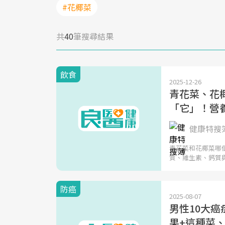
#花椰菜
共
40
筆搜尋結果
飲食
2025-12-26
青花菜、花
「它」！營
健康特搜
青花菜和花椰菜哪
質、維生素、鈣質
防癌
2025-08-07
男性10大
果+這種菜