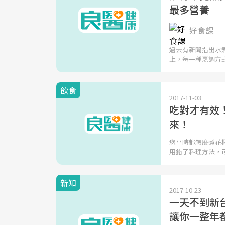
最多營養
好食課
過去有新聞指出水
上，每一種烹調方
飲食
2017-11-03
吃對才有效
來！
您平時都怎麼煮花
用錯了料理方法，
新知
2017-10-23
一天不到新台
讓你一整年