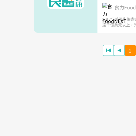
食力Food
2017年美國先後
達千億美元以上，
1