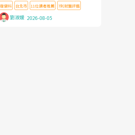
教授,做了各種檢查,也嘗試過西醫打針,中醫
復健科
台北市
11位讀者推薦
7則就醫評鑑
針灸及物理徒手治療都沒有用,後來連吃到嗎
啡類止痛藥都效果有限,只是壓症狀,沒多久就
劉淑媛
2026-08-05
痛起來,多年失眠嚴重影響生活品質. 台灣親
友介紹忠孝醫院杜育才主任是頸頭症候群專
家,上網搜尋杜主任相關文章新聞跟網路評價
之後,下定決心飛回台北找杜醫師診治. 杜主
任的乾針跟增生治療真的很厲害,第一次乾針
就覺得整個肩頸鬆開,回家特別好睡,經過幾次
治療,長年頑疾已經好了大半,杜主任除了打針
超厲害,還會一直交代要改善姿勢跟好好做運
動,看診態度親切溫暖,真的是不可多得的良
醫,大力推荐!