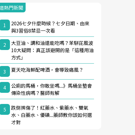
道熱門新聞
2026七夕什麼時候？七夕日期、由來
1
與3習俗8禁忌一次看
大豆油、調和油還能吃嗎？苯駢芘風波
2
10大疑問：真正該避開的是「這種用油
方式」
夏天吃海鮮配啤酒，會導致痛風？
3
公廁的馬桶，你敢坐嗎...》馬桶坐墊會
4
傳染性病嗎？醫師有解
跌倒擦傷了！紅藥水、紫藥水、雙氧
5
水、白藥水、優碘...藥師教你該如何選
才對