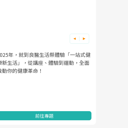
良醫健康網從「換季的身體變化」出發，
根據不同性
因應超高齡
透過醫學觀點與日常感受的對話，建立對
在、未來的
「2025
亞健康的認知，進而引導實際的改善行
知道該如何
促進為目的
動。
健康的關鍵
分析進行全
灣健康促進
前往專題