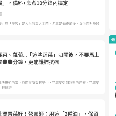
湯」，備料+烹煮10分鐘內搞定
會
康」與「美容」是人生的重大主題。尤其是40歲前後，女性面對身體
最
菜、蘿蔔...「這些蔬菜」切開後，不要馬上
置●●分鐘，更能護肺抗癌
眾所周知的事，然而在所有蔬菜中，花椰菜受到熱烈的迴響。花椰菜
，根據許
比燙青菜好！營養師：用這「2種油」，保留