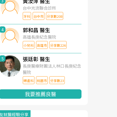
黃汝萍 醫生
3
台中光流聯合診所
牙科
台中市
分享數208
郭和昌 醫生
4
高雄長庚紀念醫院
小兒科
高雄市
分享數226
張廷彰 醫生
5
長庚醫療財團法人林口長庚紀念
醫院
婦產科
桃園市
分享數23
我要推薦良醫
友就醫經驗分享