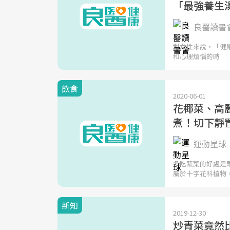
「最強養生
良醫讀書
對女性來說，「健
和心理煩惱的時
飲食
2020-06-01
花椰菜、高麗
煮！切下靜
運動星球
多吃蔬菜的好處是
屬於十字花科植物
新知
2019-12-30
炒青菜竟然