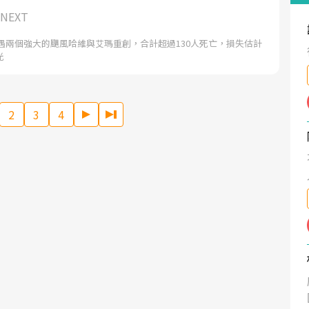
NEXT
遭遇兩個強大的颶風哈維與艾瑪重創，合計超過130人死亡，損失估計
光
2
3
4