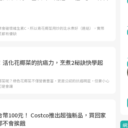
煮會破壞維生素C，所以青花椰菜用炒的比水煮好（連結），實際
式都有優缺
！活化花椰菜的抗癌力，烹煮2秘訣快學起
椰菜呢？綠色花椰菜不僅營養豐富，更是公認的抗癌明星，但要小心
可是會讓
幣100元！ Costco推出超強新品，買回家
都不會挨餓
網