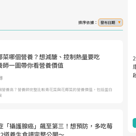
排序依據：
發布日期
椰菜哪個營養？想減醣、控制熱量要吃
面對超高齡社會的浪潮，台灣正在快速邁
2025年，就到良醫生活祭體驗「一站式健
養師一圖帶你看營養價值
向「健康照護」的新時代。隨著國家政策
康新生活」，從講座、體驗到運動，全面
如「健康台灣推動委員會」與「長照3.0」
啟動你的健康革命！
簿
的推進，「預防醫學」已成全民關注的核
個營養高？營養師完整比較青花菜與花椰菜的營養價值，包括蛋白
心議題。然而，健檢不只是醫療院所的服
與
務，更是民眾了解自身健康狀況、啟動健
康管理的重要起點。
前往專題
前往專題
癌症「攝護腺癌」飆至第三！想預防，多吃莓
、2道養生食譜完整公開～