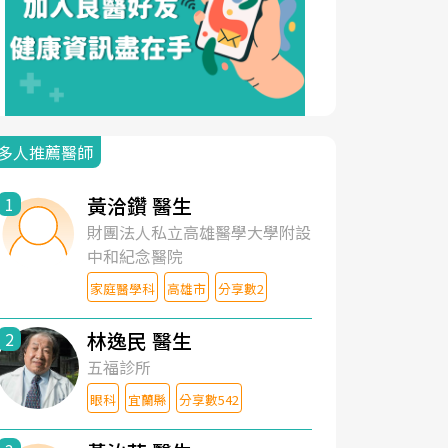
多人推薦醫師
黃洽鑽 醫生
1
財團法人私立高雄醫學大學附設
中和紀念醫院
家庭醫學科
高雄市
分享數2
林逸民 醫生
2
五福診所
眼科
宜蘭縣
分享數542