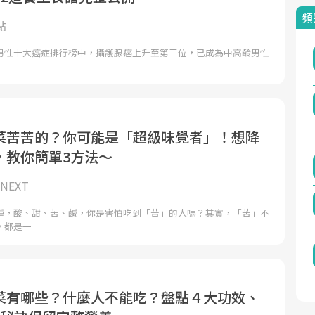
頻
點
男性十大癌症排行榜中，攝護腺癌上升至第三位，已成為中高齡男性
菜苦苦的？你可能是「超級味覺者」！想降
，教你簡單3方法～
NEXT
種，酸、甜、苦、鹹，你是害怕吃到「苦」的人嗎？其實，「苦」不
，都是一
菜有哪些？什麼人不能吃？盤點４大功效、