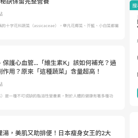
1秘訣保留完整營養
搜
點
的十字花科蔬菜（assicaceae），舉凡花椰菜、芥藍、小白菜都屬
保護心血管...「維生素K」該如何補充？過
副作用？原來「這種蔬菜」含量超高！
點
min K）是一種不可或缺的脂溶性營養素，對於人體的健康有著多種功
哩湯，美肌又助排便！日本瘦身女王的2大