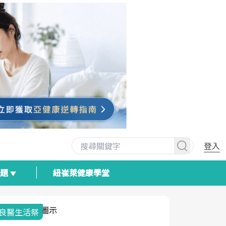
登入
專題
紐崔萊健康學堂
我與健康韌性的距離
荷爾蒙時光
2025健檢