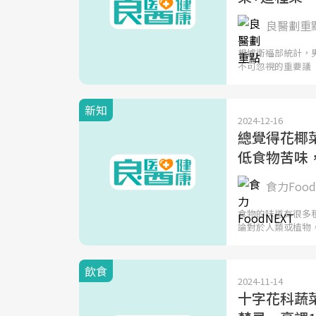
良醫劃重
根據衛福部統計，
不可忽視的重要議
新知
2024-12-16
總覺得花椰
低食物苦味
食力Food
食物的味道有很多
論對於人類或植物
飲食
2024-11-14
十字花科蔬