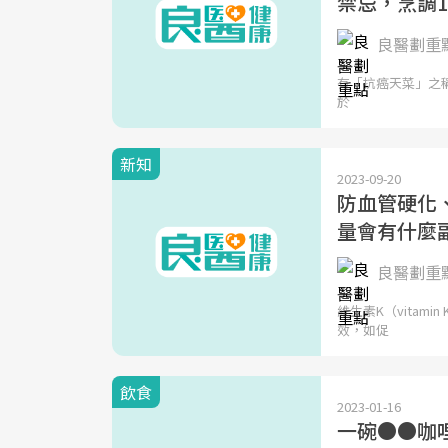
禁忌，烹調
良醫劃重
有「抗癌天菜」之稱
於
新知
2023-09-20
防血管硬化、
量會有什麼
良醫劃重
維生素K（vita
效，如促
飲食
2023-01-16
一碗●●咖