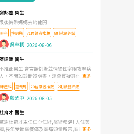
謝邦鑫 醫生
很後悔帶媽媽去給他開
骨科
桃園縣
71位讀者推薦
6則就醫評鑑
吳華桐
2026-08-06
陳建翰 醫生
不推此醫生 會言語挑釁並情緒性字眼攻擊病
人，不開設診斷證明書，還會質疑其他醫生
更多
的判斷！
婦產科
嘉義縣
20位讀者推薦
2則就醫評鑑
殷迺中
2026-08-05
杜育才 醫生
感謝杜育才主任仁心仁術,醫術精湛! 人住美
國,長年受肩頸痠痛及頭痛頭暈所苦,看遍名醫
更多