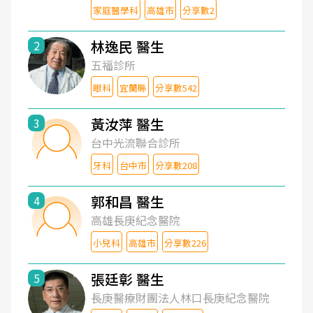
家庭醫學科
高雄市
分享數2
林逸民 醫生
2
五福診所
眼科
宜蘭縣
分享數542
黃汝萍 醫生
3
台中光流聯合診所
牙科
台中市
分享數208
郭和昌 醫生
4
高雄長庚紀念醫院
小兒科
高雄市
分享數226
張廷彰 醫生
5
長庚醫療財團法人林口長庚紀念醫院