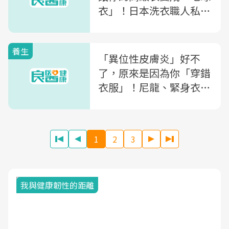
衣」！日本洗衣職人私傳
「1關鍵」避免起毛球
養生
「異位性皮膚炎」好不
了，原來是因為你「穿錯
衣服」！尼龍、緊身衣...
還有這4大關鍵讓你不吃
藥就可改善
1
2
3
我與健康韌性的距離