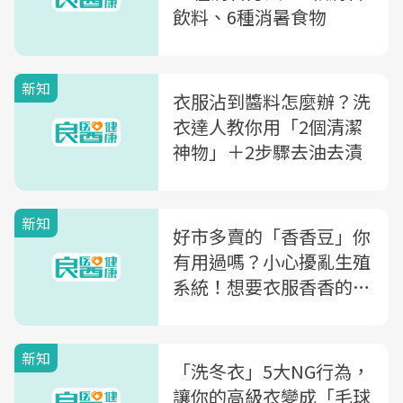
飲料、6種消暑食物
新知
衣服沾到醬料怎麼辦？洗
衣達人教你用「2個清潔
神物」＋2步驟去油去漬
新知
好市多賣的「香香豆」你
有用過嗎？小心擾亂生殖
系統！想要衣服香香的，
家事達人教你2招：加了
「它」，清香又抗菌
新知
「洗冬衣」5大NG行為，
讓你的高級衣變成「毛球