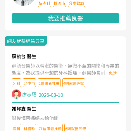
婦產科
桃園市
分享數23
我要推薦良醫
網友就醫經驗分享
蘇毓台 醫生
蘇毓台醫師以精湛的醫術、無微不至的關懷和專業的
態度，為我提供卓越的牙科護理。蘇醫師會耐心了解
更多
我的需求，清楚地解釋治療方案，並營造舒適溫馨的
牙科
台中市
2位讀者推薦
4則就醫評鑑
就診體驗。蘇醫師更鼓勵我維護口腔健康。坦誠的說
蘇醫師是業內最頂尖的牙醫。蘇醫師的醫護團隊也是
廖志耀
2026-08-10
一流的水準。
謝邦鑫 醫生
很後悔帶媽媽去給他開
骨科
桃園縣
71位讀者推薦
6則就醫評鑑