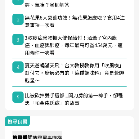
經、氣喘？藥師解答
無花果6大營養功效！無花果怎麼吃？食用4注
2
意事項一次看
3款癌症藥物擴大健保給付！涵蓋子宮內膜
3
癌、血癌與肺癌，每年最高可省454萬元，適
用條件一次看
夏天蒼蠅滿天飛！台大教授教你用「吹風機」
4
對付它，廚房必有的「這種調味料」竟是蒼蠅
剋星～
比被砍掉雙手還慘...開刀房的第一神手，卻罹
5
患「帕金森氏症」的故事
搜尋良醫
搜尋
醫師
搜尋
醫事機構