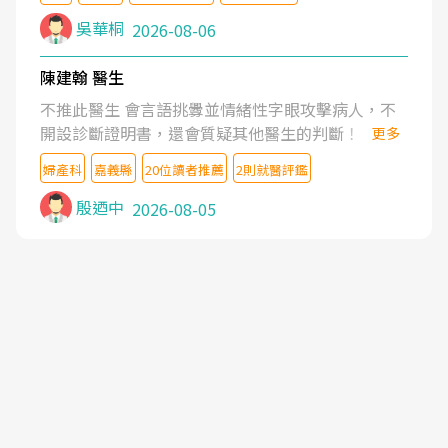
吳華桐
2026-08-06
陳建翰 醫生
不推此醫生 會言語挑釁並情緒性字眼攻擊病人，不
開設診斷證明書，還會質疑其他醫生的判斷！
更多
婦產科
嘉義縣
20位讀者推薦
2則就醫評鑑
殷迺中
2026-08-05