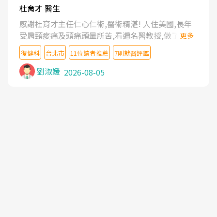
杜育才 醫生
感謝杜育才主任仁心仁術,醫術精湛! 人住美國,長年
受肩頸痠痛及頭痛頭暈所苦,看遍名醫教授,做了各種
更多
檢查,也嘗試過西醫打針,中醫針灸及物理徒手治療都
復健科
台北市
11位讀者推薦
7則就醫評鑑
沒有用,後來連吃到嗎啡類止痛藥都效果有限,只是壓
症狀,沒多久就痛起來,多年失眠嚴重影響生活品質.
劉淑媛
2026-08-05
台灣親友介紹忠孝醫院杜育才主任是頸頭症候群專
家,上網搜尋杜主任相關文章新聞跟網路評價之後,下
定決心飛回台北找杜醫師診治. 杜主任的乾針跟增生
治療真的很厲害,第一次乾針就覺得整個肩頸鬆開,回
家特別好睡,經過幾次治療,長年頑疾已經好了大半,杜
主任除了打針超厲害,還會一直交代要改善姿勢跟好
好做運動,看診態度親切溫暖,真的是不可多得的良醫,
大力推荐!