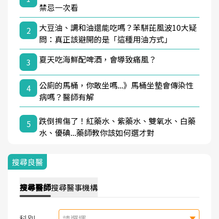
禁忌一次看
大豆油、調和油還能吃嗎？苯駢芘風波10大疑
2
問：真正該避開的是「這種用油方式」
夏天吃海鮮配啤酒，會導致痛風？
3
公廁的馬桶，你敢坐嗎...》馬桶坐墊會傳染性
4
病嗎？醫師有解
跌倒擦傷了！紅藥水、紫藥水、雙氧水、白藥
5
水、優碘...藥師教你該如何選才對
搜尋良醫
搜尋
醫師
搜尋
醫事機構
科別
請選擇