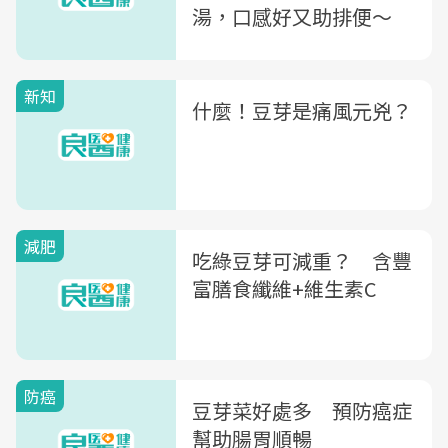
湯，口感好又助排便～
新知
什麼！豆芽是痛風元兇？
減肥
吃綠豆芽可減重？ 含豐
富膳食纖維+維生素C
防癌
豆芽菜好處多 預防癌症
幫助腸胃順暢