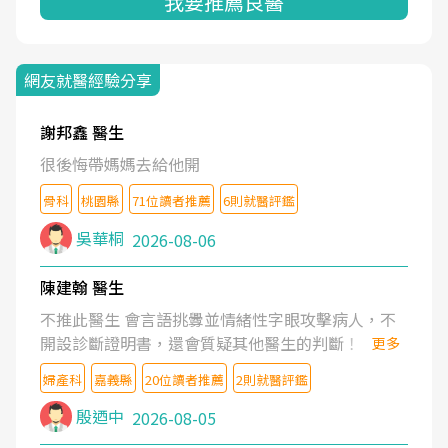
我要推薦良醫
網友就醫經驗分享
謝邦鑫 醫生
很後悔帶媽媽去給他開
骨科
桃園縣
71位讀者推薦
6則就醫評鑑
吳華桐
2026-08-06
陳建翰 醫生
不推此醫生 會言語挑釁並情緒性字眼攻擊病人，不
開設診斷證明書，還會質疑其他醫生的判斷！
更多
婦產科
嘉義縣
20位讀者推薦
2則就醫評鑑
殷迺中
2026-08-05