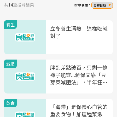
共
14
筆搜尋結果
排序依據：
發布日期
養生
立冬養生清熱 這樣吃就
對了
減肥
胖到差點破百，只剩一條
褲子能穿...蔣偉文靠「豆
芽菜減肥法」，半年狂甩
16公斤！
飲食
「海帶」是保養心血管的
重要食物！加這種菜燉