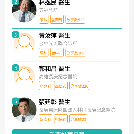
林逸民 醫生
2
五福診所
眼科
宜蘭縣
分享數542
黃汝萍 醫生
3
台中光流聯合診所
牙科
台中市
分享數208
郭和昌 醫生
4
高雄長庚紀念醫院
小兒科
高雄市
分享數226
張廷彰 醫生
5
長庚醫療財團法人林口長庚紀念醫院
婦產科
桃園市
分享數23