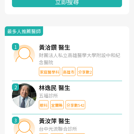
立即搜尋
最多人推薦醫師
黃洽鑽 醫生
1
財團法人私立高雄醫學大學附設中和紀
念醫院
家庭醫學科
高雄市
分享數2
林逸民 醫生
2
五福診所
眼科
宜蘭縣
分享數542
黃汝萍 醫生
3
台中光流聯合診所