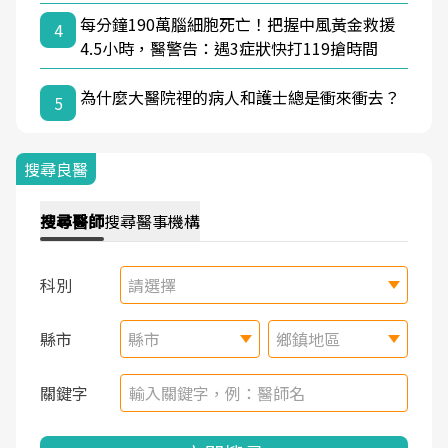
每分鐘190萬腦細胞死亡！把握中風黃金救援
4
4.5小時，醫警告：遇3症狀快打119搶時間
為什麼大醫院裡的病人和護士總是衝來衝去？
5
搜尋良醫
搜尋
醫師
搜尋
醫事機構
科別
請選擇
縣市
縣市
鄉鎮地區
關鍵字