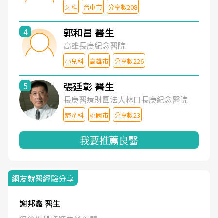
牙科
台中市
分享數208
郭和昌 醫生
4
高雄長庚紀念醫院
小兒科
高雄市
分享數226
張廷彰 醫生
5
長庚醫療財團法人林口長庚紀念醫院
婦產科
桃園市
分享數23
我要推薦良醫
網友就醫經驗分享
謝邦鑫 醫生