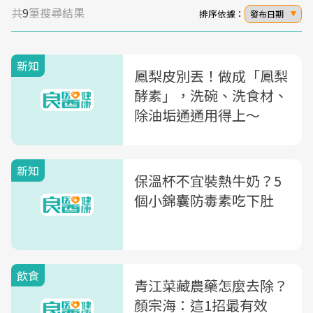
共
9
筆搜尋結果
排序依據：
發布日期
新知
鳳梨皮別丟！做成「鳳梨
酵素」，洗碗、洗食材、
除油垢通通用得上～
新知
保溫杯不宜裝熱牛奶？5
個小錦囊防毒素吃下肚
飲食
青江菜藏農藥怎麼去除？
顏宗海：這1招最有效