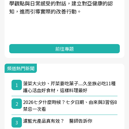
學觀點與日常感受的對話，建立對亞健康的認
知，進而引導實際的改善行動。
前往專題
頻道熱門新聞
菠菜大火炒、芹菜要吃葉子....久坐族必吃11種
1
護心活血好食材，這樣料理最好
2026七夕什麼時候？七夕日期、由來與3習俗8
2
禁忌一次看
濾藍光產品真有效？ 醫師告訴你
3