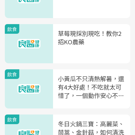
飲食
草莓現採別現吃！教你2
招KO農藥
飲食
小黃瓜不只清熱解暑，還
有4大好處！不吃就太可
惜了，一個動作安心不吃
毒
飲食
冬日火鍋三寶：高麗菜、
茼蒿、金針菇，如何清洗