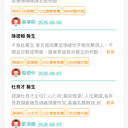
很後悔帶媽媽去給他開
骨科
桃園縣
71位讀者推薦
6則就醫評鑑
吳華桐
2026-08-06
陳建翰 醫生
不推此醫生 會言語挑釁並情緒性字眼攻擊病人，不
開設診斷證明書，還會質疑其他醫生的判斷！
更多
婦產科
嘉義縣
20位讀者推薦
2則就醫評鑑
殷迺中
2026-08-05
杜育才 醫生
感謝杜育才主任仁心仁術,醫術精湛! 人住美國,長年
受肩頸痠痛及頭痛頭暈所苦,看遍名醫教授,做了各種
更多
檢查,也嘗試過西醫打針,中醫針灸及物理徒手治療都
復健科
台北市
11位讀者推薦
7則就醫評鑑
沒有用,後來連吃到嗎啡類止痛藥都效果有限,只是壓
症狀,沒多久就痛起來,多年失眠嚴重影響生活品質.
劉淑媛
2026-08-05