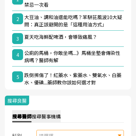
禁忌一次看
大豆油、調和油還能吃嗎？苯駢芘風波10大疑
2
問：真正該避開的是「這種用油方式」
夏天吃海鮮配啤酒，會導致痛風？
3
公廁的馬桶，你敢坐嗎...》馬桶坐墊會傳染性
4
病嗎？醫師有解
跌倒擦傷了！紅藥水、紫藥水、雙氧水、白藥
5
水、優碘...藥師教你該如何選才對
搜尋良醫
搜尋
醫師
搜尋
醫事機構
科別
請選擇