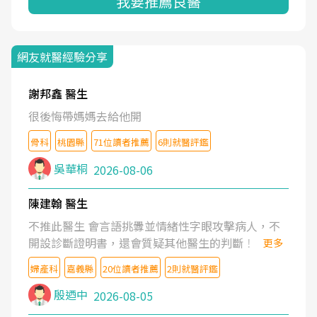
我要推薦良醫
網友就醫經驗分享
謝邦鑫 醫生
很後悔帶媽媽去給他開
骨科
桃園縣
71位讀者推薦
6則就醫評鑑
吳華桐
2026-08-06
陳建翰 醫生
不推此醫生 會言語挑釁並情緒性字眼攻擊病人，不
開設診斷證明書，還會質疑其他醫生的判斷！
更多
婦產科
嘉義縣
20位讀者推薦
2則就醫評鑑
殷迺中
2026-08-05