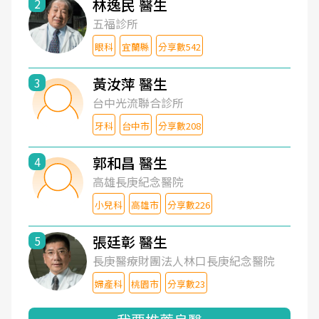
林逸民 醫生
2
五福診所
眼科
宜蘭縣
分享數542
黃汝萍 醫生
3
台中光流聯合診所
牙科
台中市
分享數208
郭和昌 醫生
4
高雄長庚紀念醫院
小兒科
高雄市
分享數226
張廷彰 醫生
5
長庚醫療財團法人林口長庚紀念醫院
婦產科
桃園市
分享數23