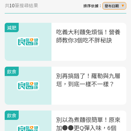
共
10
筆搜尋結果
排序依據：
發布日期
減肥
吃義大利麵免煩惱！營養
師教你3個吃不胖秘訣
飲食
別再搞錯了！羅勒與九層
塔，到底一樣不一樣？
飲食
別以為煮麵很簡單！原來
加●●更Q彈入味，6個