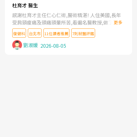
杜育才 醫生
感謝杜育才主任仁心仁術,醫術精湛! 人住美國,長年
受肩頸痠痛及頭痛頭暈所苦,看遍名醫教授,做了各種
更多
檢查,也嘗試過西醫打針,中醫針灸及物理徒手治療都
復健科
台北市
11位讀者推薦
7則就醫評鑑
沒有用,後來連吃到嗎啡類止痛藥都效果有限,只是壓
症狀,沒多久就痛起來,多年失眠嚴重影響生活品質.
劉淑媛
2026-08-05
台灣親友介紹忠孝醫院杜育才主任是頸頭症候群專
家,上網搜尋杜主任相關文章新聞跟網路評價之後,下
定決心飛回台北找杜醫師診治. 杜主任的乾針跟增生
治療真的很厲害,第一次乾針就覺得整個肩頸鬆開,回
家特別好睡,經過幾次治療,長年頑疾已經好了大半,杜
主任除了打針超厲害,還會一直交代要改善姿勢跟好
好做運動,看診態度親切溫暖,真的是不可多得的良醫,
大力推荐!