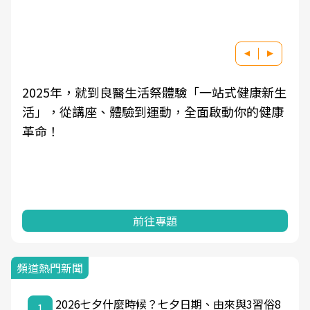
良醫健康網從「換季的身體變化」出發，透過醫
學觀點與日常感受的對話，建立對亞健康的認
知，進而引導實際的改善行動。
前往專題
頻道熱門新聞
2026七夕什麼時候？七夕日期、由來與3習俗8
1