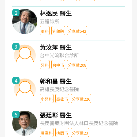
林逸民 醫生
2
五福診所
眼科
宜蘭縣
分享數542
黃汝萍 醫生
3
台中光流聯合診所
牙科
台中市
分享數208
郭和昌 醫生
4
高雄長庚紀念醫院
小兒科
高雄市
分享數226
張廷彰 醫生
5
長庚醫療財團法人林口長庚紀念醫院
婦產科
桃園市
分享數23