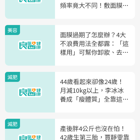
頻率竟大不同！敷面膜前
你該知道的5大重點
美容
面膜過期了怎麼辦？4大
不浪費用法全都露：「這
樣用」可幫你卸妝、去腳
皮！
減肥
44歲看起來卻像24歲！
月減10kg以上，李冰冰
養成「瘦體質」全靠這4
招
減肥
產後胖4公斤也沒在怕！
42歲生第三胎，賈靜雯靠