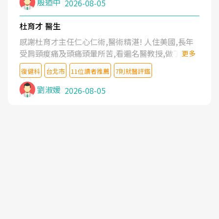
殷迺中
2026-08-05
杜育才 醫生
感謝杜育才主任仁心仁術,醫術精湛! 人住美國,長年
受肩頸痠痛及頭痛頭暈所苦,看遍名醫教授,做了各種
更多
檢查,也嘗試過西醫打針,中醫針灸及物理徒手治療都
復健科
台北市
11位讀者推薦
7則就醫評鑑
沒有用,後來連吃到嗎啡類止痛藥都效果有限,只是壓
症狀,沒多久就痛起來,多年失眠嚴重影響生活品質.
劉淑媛
2026-08-05
台灣親友介紹忠孝醫院杜育才主任是頸頭症候群專
家,上網搜尋杜主任相關文章新聞跟網路評價之後,下
定決心飛回台北找杜醫師診治. 杜主任的乾針跟增生
治療真的很厲害,第一次乾針就覺得整個肩頸鬆開,回
家特別好睡,經過幾次治療,長年頑疾已經好了大半,杜
主任除了打針超厲害,還會一直交代要改善姿勢跟好
好做運動,看診態度親切溫暖,真的是不可多得的良醫,
大力推荐!