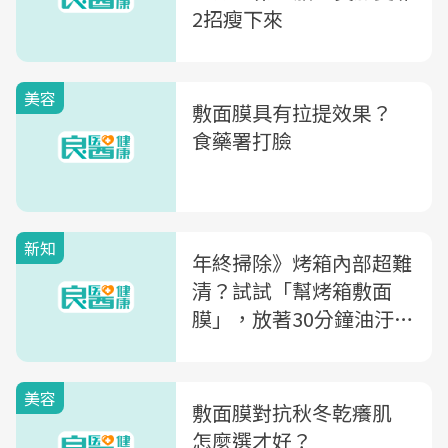
2招瘦下來
美容
敷面膜具有拉提效果？
食藥署打臉
新知
年終掃除》烤箱內部超難
清？試試「幫烤箱敷面
膜」，放著30分鐘油汙一
擦就掉
美容
敷面膜對抗秋冬乾癢肌
怎麼選才好？