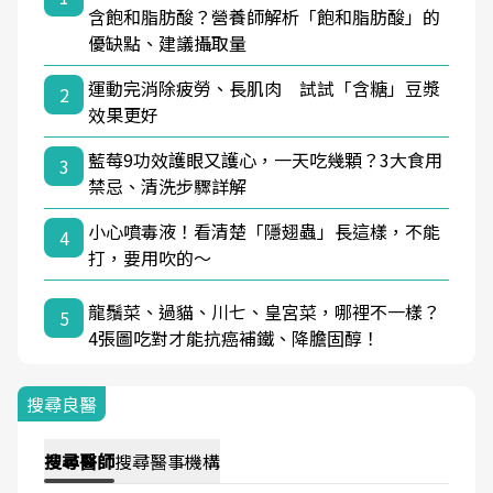
含飽和脂肪酸？營養師解析「飽和脂肪酸」的
優缺點、建議攝取量
運動完消除疲勞、長肌肉 試試「含糖」豆漿
2
效果更好
藍莓9功效護眼又護心，一天吃幾顆？3大食用
3
禁忌、清洗步驟詳解
小心噴毒液！看清楚「隱翅蟲」長這樣，不能
4
打，要用吹的～
龍鬚菜、過貓、川七、皇宮菜，哪裡不一樣？
5
4張圖吃對才能抗癌補鐵、降膽固醇！
搜尋良醫
搜尋
醫師
搜尋
醫事機構