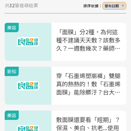
共
32
筆搜尋結果
排序依據：
發布日期
美容
「面膜」分2種，為何這
種不建議天天敷？該敷多
久？一週敷幾次？藥師解
析「面膜4大迷思」
新知
穿「石墨烯塑崩褲」雙腿
真的熱熱的！敷「石墨烯
面膜」能除髒汙？台大化
工博士告訴你真相是...
美容
敷面膜還要看「經期」？
保濕、美白、抗老...使用