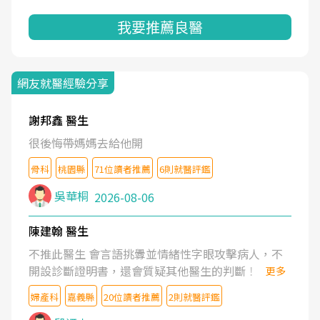
我要推薦良醫
網友就醫經驗分享
謝邦鑫 醫生
很後悔帶媽媽去給他開
骨科
桃園縣
71位讀者推薦
6則就醫評鑑
吳華桐
2026-08-06
陳建翰 醫生
不推此醫生 會言語挑釁並情緒性字眼攻擊病人，不
開設診斷證明書，還會質疑其他醫生的判斷！
更多
婦產科
嘉義縣
20位讀者推薦
2則就醫評鑑