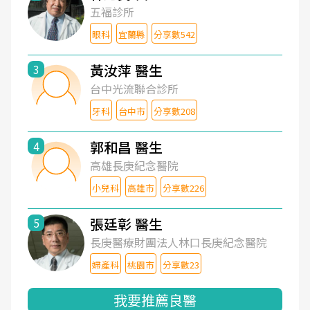
五福診所
眼科
宜蘭縣
分享數542
黃汝萍 醫生
3
台中光流聯合診所
牙科
台中市
分享數208
郭和昌 醫生
4
高雄長庚紀念醫院
小兒科
高雄市
分享數226
張廷彰 醫生
5
長庚醫療財團法人林口長庚紀念醫院
婦產科
桃園市
分享數23
我要推薦良醫