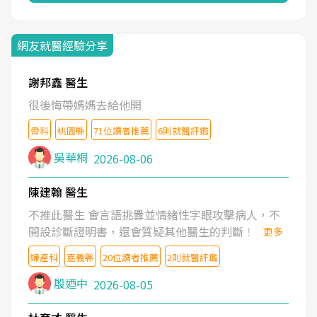
網友就醫經驗分享
謝邦鑫 醫生
很後悔帶媽媽去給他開
骨科
桃園縣
71位讀者推薦
6則就醫評鑑
吳華桐
2026-08-06
陳建翰 醫生
不推此醫生 會言語挑釁並情緒性字眼攻擊病人，不
開設診斷證明書，還會質疑其他醫生的判斷！
更多
婦產科
嘉義縣
20位讀者推薦
2則就醫評鑑
殷迺中
2026-08-05