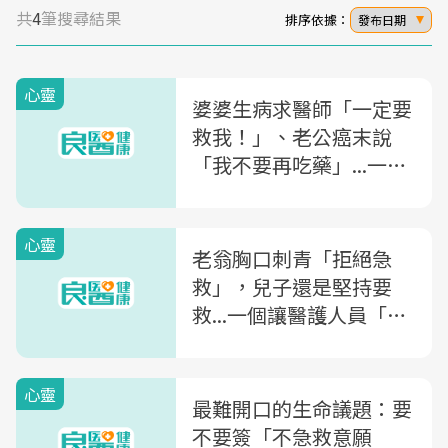
共
4
筆搜尋結果
排序依據：
發布日期
心靈
婆婆生病求醫師「一定要
救我！」、老公癌末說
「我不要再吃藥」...一位
醫院志工感慨：你可以決
定「生命最後一哩路」
心靈
老翁胸口刺青「拒絕急
救」，兒子還是堅持要
救...一個讓醫護人員「別
無選擇」的難過故事
心靈
最難開口的生命議題：要
不要簽「不急救意願