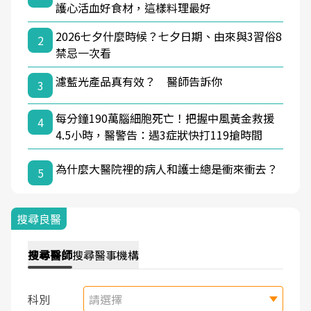
護心活血好食材，這樣料理最好
2026七夕什麼時候？七夕日期、由來與3習俗8
2
禁忌一次看
濾藍光產品真有效？ 醫師告訴你
3
每分鐘190萬腦細胞死亡！把握中風黃金救援
4
4.5小時，醫警告：遇3症狀快打119搶時間
為什麼大醫院裡的病人和護士總是衝來衝去？
5
搜尋良醫
搜尋
醫師
搜尋
醫事機構
科別
請選擇