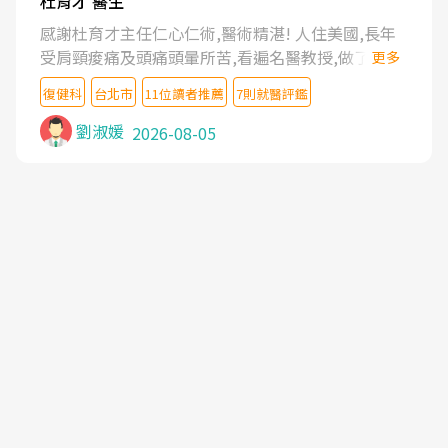
杜育才 醫生
感謝杜育才主任仁心仁術,醫術精湛! 人住美國,長年
受肩頸痠痛及頭痛頭暈所苦,看遍名醫教授,做了各種
更多
檢查,也嘗試過西醫打針,中醫針灸及物理徒手治療都
復健科
台北市
11位讀者推薦
7則就醫評鑑
沒有用,後來連吃到嗎啡類止痛藥都效果有限,只是壓
症狀,沒多久就痛起來,多年失眠嚴重影響生活品質.
劉淑媛
2026-08-05
台灣親友介紹忠孝醫院杜育才主任是頸頭症候群專
家,上網搜尋杜主任相關文章新聞跟網路評價之後,下
定決心飛回台北找杜醫師診治. 杜主任的乾針跟增生
治療真的很厲害,第一次乾針就覺得整個肩頸鬆開,回
家特別好睡,經過幾次治療,長年頑疾已經好了大半,杜
主任除了打針超厲害,還會一直交代要改善姿勢跟好
好做運動,看診態度親切溫暖,真的是不可多得的良醫,
大力推荐!