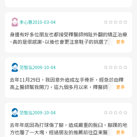
李心慧
2010-03-04
身邊有好多位朋友也都接受釋醫師拇趾外翻的矯正治療
~真的是很感謝~以後也會更注意鞋子的挑選了~愛水健
更多
康也愛顧啊T__T
范智泓
2009-10-04
去年11月29日，我因意外造成左手骨折，經急診由釋
高上醫師幫我開刀，這九個多月以來，釋醫師始終視病
更多
如親，親切問診，使我的手傷日漸復原，感謝亞東醫院
及釋高上醫師
范智泓
2009-10-04
去年年底因為打球傷了腳，造成嚴重的脫臼，腳踝的地
方也腫了一大塊，經過朋友的推薦前往亞東醫院給釋高
更多