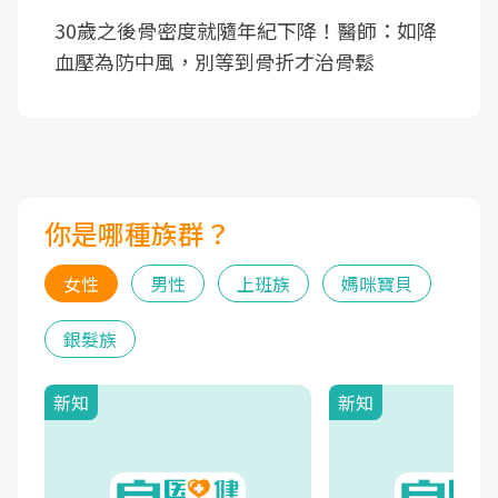
30歲之後骨密度就隨年紀下降！醫師：如降
血壓為防中風，別等到骨折才治骨鬆
你是哪種族群？
女性
男性
上班族
媽咪寶貝
銀髮族
新知
新知