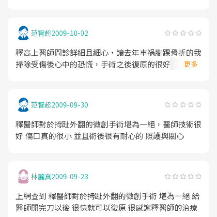
上醫師診治，很快的就恢復了，而且沒有任何的後遺症
出現，感謝醫師讓我又可以再繼續打球
范智超
2009-10-02
釋高上醫師問診詳細且細心，讓去年車禍腳踝骨折的我
掃除受傷後心中的恐慌，手術之後復原的很好，感謝釋
更多
醫師的診治
范智超
2009-09-30
釋醫師對於拇趾外翻的微創手術堪為一絕，醫師技術很
好 傷口真的很小 並且術後很有耐心的 照護與關心
林麗真
2009-09-23
上網查到 釋醫師對於拇趾外翻的微創手術 堪為一絕 給
醫師開完刀以後 很快就可以復原 很感謝釋醫師的治療