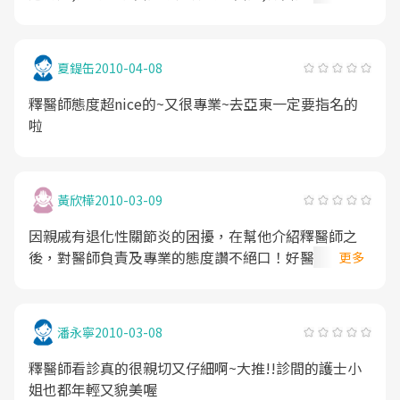
東醫院的期間,用耐心和包容慢慢的向我解釋為什麼不
能幫我開刀,想盡辦法讓每次移床都痛苦不堪的我作完
骨骼掃描,和核磁共振的檢查,如果不是他的耐心,細心和
夏鍉缶
2010-04-08
專業,我想我右腳應該已經離我而去,最後還安排我到榮
總作最後的治療,儘管我的腿不是釋醫師接上的,但是,我
釋醫師態度超nice的~又很專業~去亞東一定要指名的
非常感謝釋醫師和亞東的骨科團隊為我最的努力,你們
啦
視病痛如己痛的心意,極力讓怕痛的我減輕痛苦的心意,
我感恩在心中,釋醫師,你讓我看見一個醫生為病患作最
好治療的堅持,你的白袍裡面,是顆菩薩的心,願你永遠順
黃欣樺
2010-03-09
心,健康,喜樂 剛從榮總出院的右大腿骨折病患,你的醫
療FANS敬上
因親戚有退化性關節炎的困擾，在幫他介紹釋醫師之
後，對醫師負責及專業的態度讚不絕口！好醫師應該為
更多
更多人服務！
潘永寧
2010-03-08
釋醫師看診真的很親切又仔細啊~大推!!診間的護士小
姐也都年輕又貌美喔