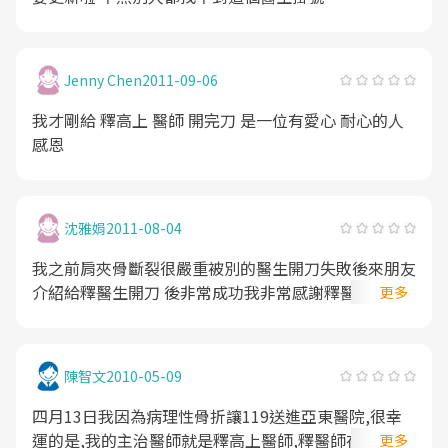
Jenny Chen
2011-09-06
我才剛給 釋高上 醫師 開完刀 是一位有愛心 耐心的人
感恩
沈雅娟
2011-08-04
我之前肩夾骨斷裂很嚴重被別的醫生開刀失敗後來朋友
介紹給釋醫生開刀 後非常成功我非常感謝釋醫生的幫
更多
忙他真的是一位醫術非常非常好的醫生 對每一個病人
很有耐心照顧大家去新光醫院醫定要指名釋高上醫生看
陳智文
2010-05-09
四月13日我因為病理性骨折讓119送進亞東醫院,很幸
運的是,我的主治醫師就是釋高上醫師,釋醫師在我住亞
更多