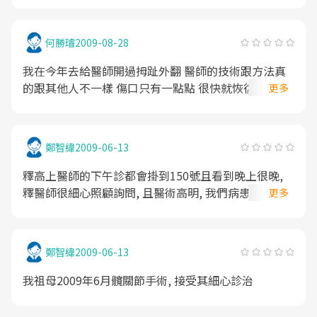
常來關心 是個值得推薦的好醫生
何勝璿
2009-08-28
我在今年去給醫師開過拇趾外翻 醫師的技術跟方法真
的跟其他人不一樣 傷口只有一點點 很快就恢復可以走
更多
路 並且無後遺症 很感謝醫師的治療
鄭智緯
2009-06-13
釋高上醫師的下午診都會掛到150號且看到晚上很晚,
釋醫師很細心照顧詢問, 且醫術高明, 我們病患家屬都
更多
感到釋醫師的用心.
鄭智緯
2009-06-13
我祖母2009年6月髖關節手術, 接受其細心診治