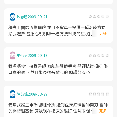
陳志明
2009-09-21
釋高上醫師診斷精確 並且不會單一提供一種治療方式
給我選擇 會細心說明哪一種方法對我的症狀比較有幫
更多
助 很感謝醫師對於我們就像好朋友一樣的幫忙與照顧
李怡雯
2009-09-18
我媽媽今年接受醫師 微創膝關節手術 醫師技術很好 傷
口真的很小 並且術後很有耐心的 照護與關心
徐英鋒
2009-08-29
去年我發生車禍 腳踝骨折 送到亞東給釋醫師開刀 醫師
的醫術很高超 讓我現在復原的很好 住院期間 也很細心
更多