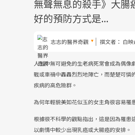
無聲無息的殺手》大腸
好的預防方式是...
志志的醫界奇觀
撰文者：
白映
人生中無可避免的生老病死常會成為偶像
戰或車禍中轟轟烈烈地陣亡，而楚楚可憐
疾病的高危險群。
為何年輕貌美如花似玉的女主角很容易罹
根據很不科學的觀點指出，這是因為罹患
以劇情中較少出現乳癌或大腸癌的安排。