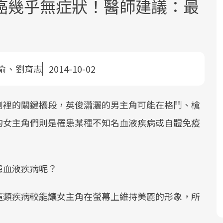
癌幾乎無症狀！醫師建議：最
俞、劉育志
2014-10-02
面對超高齡社會的浪潮，台灣正在快速
2025年，就到良醫生活祭體驗「一站式
良醫健康網從「換季的身體變化」出
劇裡的關鍵橋段，英俊瀟灑的男主角可能在格鬥、槍
邁向「健康照護」的新時代。隨著國家
健康新生活」，從講座、體驗到運動，
發，透過醫學觀點與日常感受的對話，
的女主角們則是罹患某種不知名血液疾病或自體免疫
政策如「健康台灣推動委員會」與「長
全面啟動你的健康革命！
建立對亞健康的認知，進而引導實際的
照3.0」的推進，「預防醫學」已成全民
改善行動。
關注的核心議題。然而，健檢不只是醫
療院所的服務，更是民眾了解自身健康
患血液疾病呢？
狀況、啟動健康管理的重要起點。
這類疾病較能讓女主角在螢幕上維持美麗的形象，所
前往專題
前往專題
前往專題