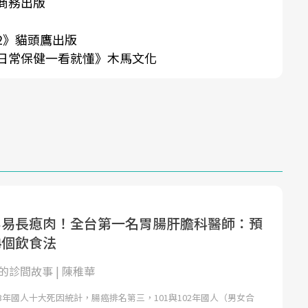
灣商務出版
2》貓頭鷹出版
：日常保健一看就懂》木馬文化
容易長瘜肉！全台第一名胃腸肝膽科醫師：預
4個飲食法
的診間故事 | 陳稚華
3年國人十大死因統計，腸癌排名第三，101與102年國人（男女合