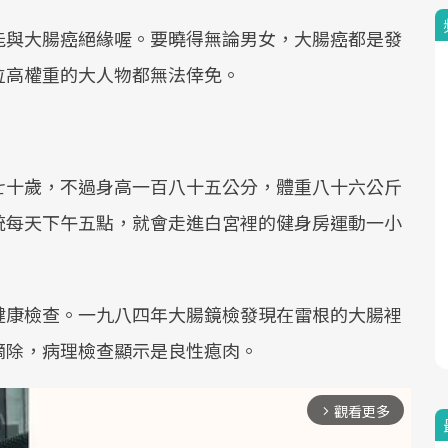
能與大腸癌絕緣喔。要曉得無論男女，大腸癌都是發
位高權重的大人物都無法倖免。
七十歲，不過身高一百八十五公分，體重八十六公斤
統每天下午五點，就會走進白宮裡的健身房運動一小
健康檢查。一九八四年大腸鏡檢發現在雷根的大腸裡
摘除，病理檢查顯示是良性瘜肉。
觀看更多
arrow_forward_ios