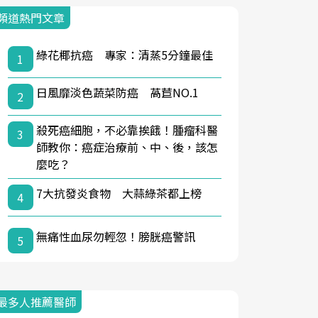
頻道熱門文章
綠花椰抗癌 專家：清蒸5分鐘最佳
1
日風靡淡色蔬菜防癌 萵苣NO.1
2
殺死癌細胞，不必靠挨餓！腫瘤科醫
3
師教你：癌症治療前、中、後，該怎
麼吃？
7大抗發炎食物 大蒜綠茶都上榜
4
無痛性血尿勿輕忽！膀胱癌警訊
5
最多人推薦醫師