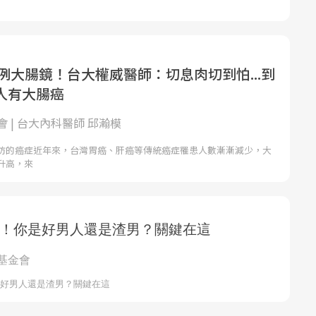
0例大腸鏡！台大權威醫師：切息肉切到怕...到
人有大腸癌
 | 台大內科醫師 邱瀚模
防的癌症近年來，台灣胃癌、肝癌等傳統癌症罹患人數漸漸減少，大
升高，來