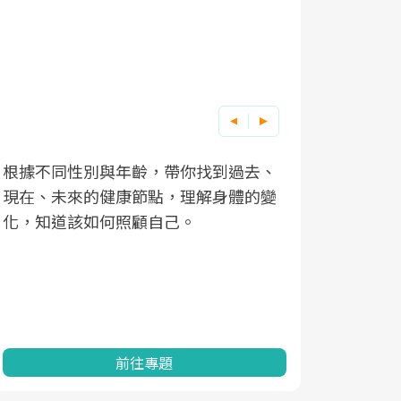
根據不同性別與年齡，帶你找到過去、
因應超高齡
現在、未來的健康節點，理解身體的變
「2025
化，知道該如何照顧自己。
康促進為目
民眾健康的
查、數據分
一起成為台
前往專題