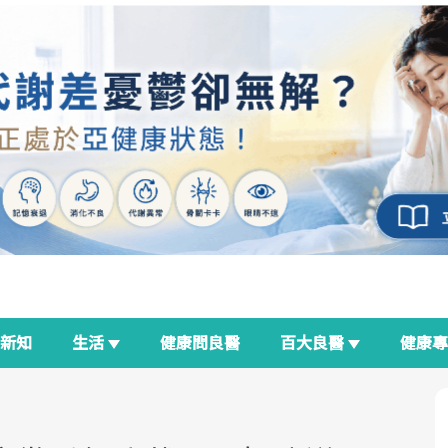
新知
生活
健康問良醫
百大良醫
健康
良醫生活祭
我與健康韌性的距離