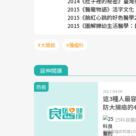
2014《肚子裡的秘密》臺
2015《醫龍物語》活字文化
2015《臉紅心跳的好色醫學
2015《圖解婦幼生活醫學
#大腸癌
#腫瘤科
延伸閱讀
防癌
2017-04-06
這3種人最
防大腸癌的
25科良醫
根據衛福部民國10