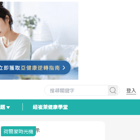
登入
專題
紐崔萊健康學堂
荷爾蒙時光機
2025健檢