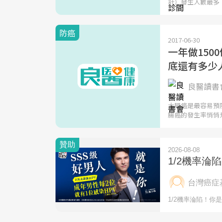
計）發生人數最多
防癌
2017-06-30
一年做150
底還有多少
良醫讀書會
大腸癌是最容易預
腸癌的發生率悄悄