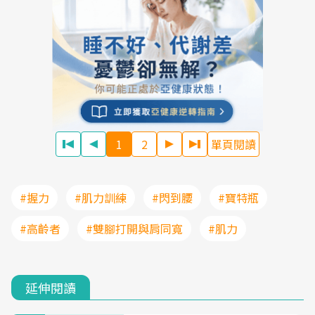
1
2
單頁閱讀
#握力
#肌力訓練
#閃到腰
#寶特瓶
#高齡者
#雙腳打開與肩同寬
#肌力
延伸閱讀