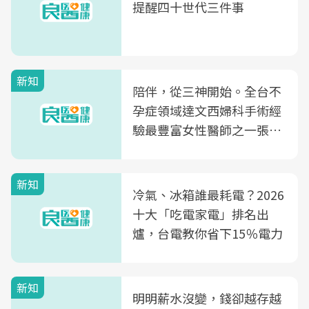
提醒四十世代三件事
新知
陪伴，從三神開始。全台不
孕症領域達文西婦科手術經
驗最豐富女性醫師之一張永
玲領軍，打造全台首創「生
殖銀行概念形象館」，攜手
新知
光田醫院建構360度女性健
冷氣、冰箱誰最耗電？2026
康照護生態圈
十大「吃電家電」排名出
爐，台電教你省下15％電力
新知
明明薪水沒變，錢卻越存越