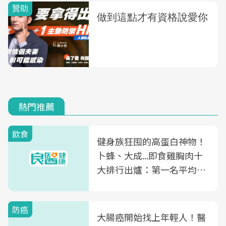
熱門推薦
飲食
健身族狂囤的高蛋白神物！
卜蜂、大成...即食雞胸肉十
大排行出爐：第一名平均一
片不到50元
防癌
大腸癌開始找上年輕人！醫