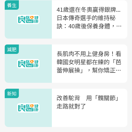
養生
41歲還在冬奧贏得銀牌...
日本傳奇選手的維持秘
訣：40歲後保養身體，這
件事最優先
減肥
長肌肉不用上健身房！看
韓國女明星都在練的「芭
蕾伸展操」，幫你矯正駝
背、骨盆，視覺長高4公
分！
新知
改善駝背 用「髖關節」
走路就對了