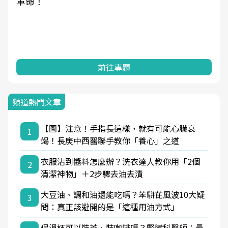
革命！
前往專題
頻道熱門文章
【圖】注意！手指長這樣，就有可能心臟衰
1
竭！長庚中西醫聯手教你「養心」之道
衣服沾到醬料怎麼辦？洗衣達人教你用「2個
2
清潔神物」＋2步驟去油去漬
大豆油、調和油還能吃嗎？苯駢芘風波10大疑
3
問：真正該避開的是「這種用油方式」
保溫杯可以裝茶、裝咖啡嗎？腎臟科醫師：最