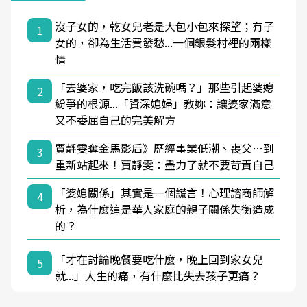
沒子女的，乾女兒老是大包小包來探望；有子
1
女的，卻為生活費發愁...一個銀髮村裡的兩樣
情
「去婆家，吃完飯該洗碗嗎？」那些引起婆媳
2
紛爭的根源...「資深媳婦」教妳：讓婆家滿意
又不委屈自己的完美解方
賈靜雯奪金馬影后》歷經事業低潮、喪父…到
3
重新站起來！賈靜雯：盡力了就不要苛責自己
「婆媳關係」其實是一個謊言！心理諮商師解
4
析，為什麼這是華人家庭的親子關係失衡造成
的？
「才在討論晚餐要吃什麼，晚上回到家女兒
5
就...」人生的痛，有什麼比失去孩子更痛？