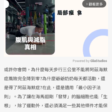
觀看更多
arrow_forward_ios
Powered by 
GliaStudios
或許你會問，為什麼每天步行三公里不能將阿茲海默
Mute
症風險完全降到零?為什麼爺爺奶奶每天都活動，還
是得了阿茲海默症?在此，還是適用「最小因子法
則」。為了讓在海馬迴剛「發芽」的腦細胞也能「生
根」，除了運動外，還必須滿足一些其他條件才能保