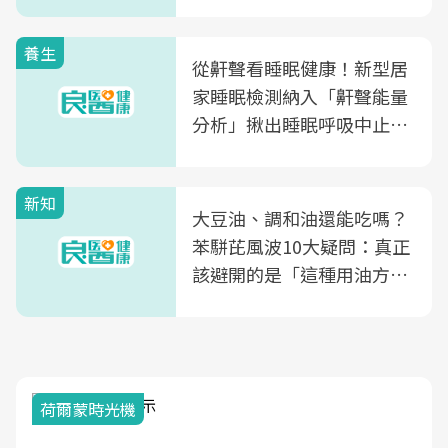
片不到50元
養生
從鼾聲看睡眠健康！新型居
家睡眠檢測納入「鼾聲能量
分析」揪出睡眠呼吸中止症
風險
新知
大豆油、調和油還能吃嗎？
苯駢芘風波10大疑問：真正
該避開的是「這種用油方
式」
荷爾蒙時光機