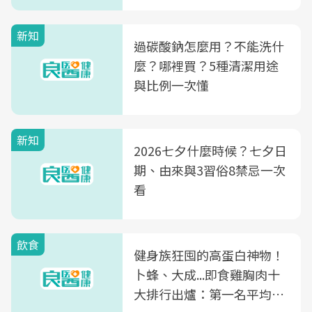
新知
過碳酸鈉怎麼用？不能洗什
麼？哪裡買？5種清潔用途
與比例一次懂
新知
2026七夕什麼時候？七夕日
期、由來與3習俗8禁忌一次
看
飲食
健身族狂囤的高蛋白神物！
卜蜂、大成...即食雞胸肉十
大排行出爐：第一名平均一