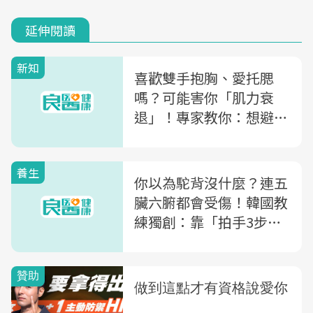
延伸閱讀
新知
喜歡雙手抱胸、愛托腮
嗎？可能害你「肌力衰
退」！專家教你：想避
免，請學會「正確擦窗
戶」
養生
你以為駝背沒什麼？連五
臟六腑都會受傷！韓國教
練獨創：靠「拍手3步
驟」竟能解疼痛、防肺病