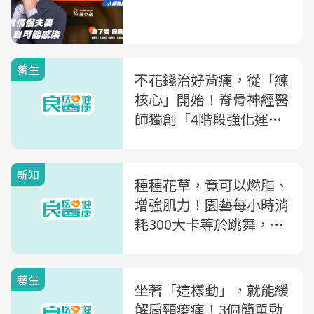
養生
不花錢治好背痛，從「練
核心」開始！脊骨神經醫
師獨創「4階段強化運
動」打造健康脊椎
新知
種種花草，竟可以燃脂、
增強肌力！園藝每小時消
耗300大卡等於跳舞，一
周「●小時」還能抗失智
養生
坐著「這樣動」，就能緩
解肩頸痠痛！3個簡單動