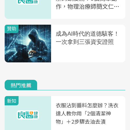
作，物理治療師簡文仁示
範給你看
熱門推薦
新知
衣服沾到醬料怎麼辦？洗衣
達人教你用「2個清潔神
物」＋2步驟去油去漬