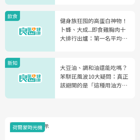
飲食
健身族狂囤的高蛋白神物！
卜蜂、大成...即食雞胸肉十
大排行出爐：第一名平均一
片不到50元
新知
大豆油、調和油還能吃嗎？
苯駢芘風波10大疑問：真正
該避開的是「這種用油方
式」
荷爾蒙時光機