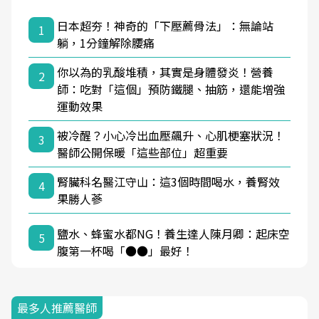
日本超夯！神奇的「下壓薦骨法」：無論站
1
躺，1分鐘解除腰痛
你以為的乳酸堆積，其實是身體發炎！營養
2
師：吃對「這個」預防鐵腿、抽筋，還能增強
運動效果
被冷醒？小心冷出血壓飆升、心肌梗塞狀況！
3
醫師公開保暖「這些部位」超重要
腎臟科名醫江守山：這3個時間喝水，養腎效
4
果勝人蔘
鹽水、蜂蜜水都NG！養生達人陳月卿：起床空
5
腹第一杯喝「●●」最好！
最多人推薦醫師