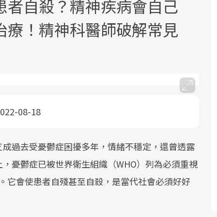
患者自殺？精神疾病會自己
治療！精神科醫師破解常見
面對超高齡社會的浪潮，台灣正在快速
2025年，就到良醫生活祭體驗「一站式
良醫健康網從「換季的身體變化」出
邁向「健康照護」的新時代。隨著國家
健康新生活」，從講座、體驗到運動，
發，透過醫學觀點與日常感受的對話，
022-08-18
政策如「健康台灣推動委員會」與「長
全面啟動你的健康革命！
建立對亞健康的認知，進而引導實際的
照3.0」的推進，「預防醫學」已成全民
改善行動。
艾成過去受憂鬱症困擾多年，情緒不穩定，還曾透露
關注的核心議題。然而，健檢不只是醫
療院所的服務，更是民眾了解自身健康
上，憂鬱症已被世界衛生組織（WHO）列為必須重視
狀況、啟動健康管理的重要起點。
症。它會使患者自殘甚至自殺，是當代社會必須好好
前往專題
前往專題
前往專題