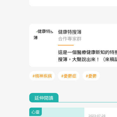
健康特搜簿
合作專家群
這是一個醫療健康新知的特
搜簿，大聲說出來！（來稿請寄至sh
#精神疾病
#憂鬱症
#憂鬱
延伸閱讀
心靈
2023-07-28