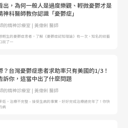
看出，為何一般人是過度樂觀、輕微憂鬱才是
精神科醫師教你認識「憂鬱症」
的精神診療室 | 黃偉俐 醫師
想輕生的憂鬱症患者，了解《憂鬱症認知理論》有一次，知名的綜藝
口說了一
鬱？台灣憂鬱症患者求助率只有美國的1/3！
告訴你，這當中出了什麼問題
的精神診療室 | 黃偉俐 醫師
率低，治療不完整 – 接受生病的事實，好好完成治療過完年了！你快
的病