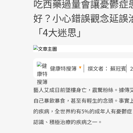
吃西藥過量會讓憂鬱症
好？小心錯誤觀念延誤
「4大迷思」
健康特搜簿
撰文者：
蘇冠賓
2
藝人艾成日前墜樓身亡，震驚粉絲。據傳
自己暴飲暴食，甚至有輕生的念頭。事實
的疾病，全世界約有5%的成年人有憂鬱
認識、積極治療的疾病之一。