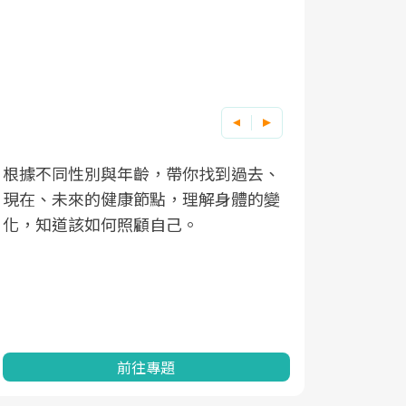
根據不同性別與年齡，帶你找到過去、
因應超高齡
現在、未來的健康節點，理解身體的變
「2025
化，知道該如何照顧自己。
康促進為目
民眾健康的
查、數據分
一起成為台
前往專題