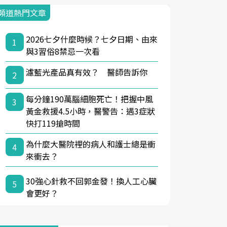
頻道熱門文章
2026七夕什麼時候？七夕日期、由來
1
與3習俗8禁忌一次看
濾藍光產品真有效？ 醫師告訴你
2
每分鐘190萬腦細胞死亡！把握中風
3
黃金救援4.5小時，醫警告：遇3症狀
快打119搶時間
為什麼大醫院裡的病人和護士總是衝
4
來衝去？
30強心針救不回郭金發！換人工心臟
5
會更好？