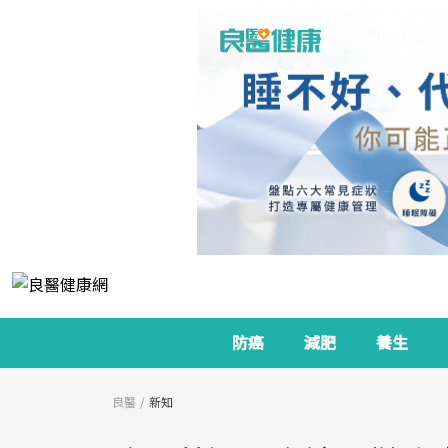
防癌
減肥
養生
良醫
新知