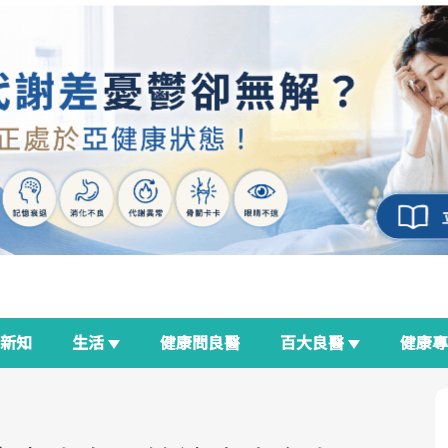
新知
生活
健康問良醫
百大良醫
健康
良醫生活祭
我與健康韌性的距離