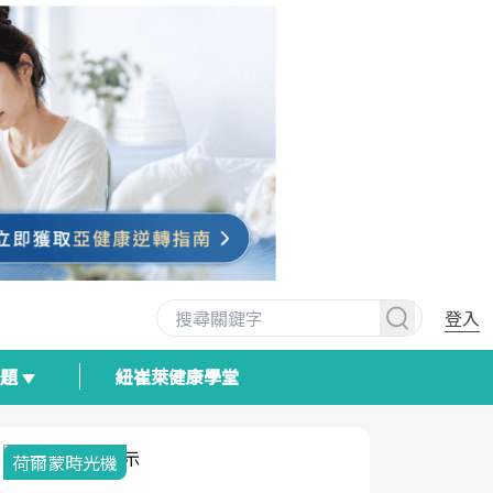
登入
專題
紐崔萊健康學堂
荷爾蒙時光機
2025健檢