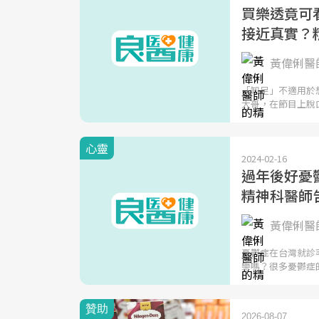
買樂透竟可
接近真實？
黃偉俐醫師
「知足」不適用於
大哥，在節目上脫
心靈
2024-02-16
過年後好憂
精神科醫師
黃偉俐醫師
憂鬱症在台灣就診
樂嗎？很多憂鬱症