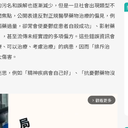
的污名和誤解也逐漸減少，但是一旦社會出現類型不
聞焦點，公開表達反對正規醫學藥物治療的偏見，例
西藥過量，卻常會使憂鬱症患者自殺成功」、影射藥
」，甚至流傳未經實證的多項偏方。這些錯誤資訊會
療、可以治療、考慮治療」的病患，因而「排斥治
大傷害。
迷思，例如「精神疾病會自己好」、「抗憂鬱藥物沒
觀看更多
arrow_forward_ios