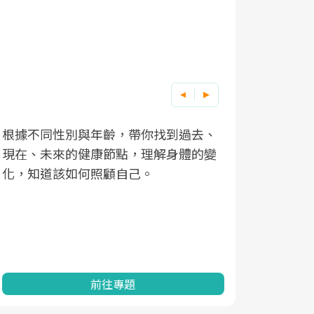
根據不同性別與年齡，帶你找到過去、
因應超高齡
現在、未來的健康節點，理解身體的變
「2025
化，知道該如何照顧自己。
康促進為目
民眾健康的
查、數據分
一起成為台
前往專題