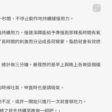
十秒間，不停止動作地持續緩慢用力。
過持續用力，慢速深蹲能給予像慢跑那樣長時間有氧
了長時間的刺激而分泌成長荷爾蒙，脂肪就會有效燃
，總計做三分鐘。最理想的是早上與晚上各做這個運
的時候吐氣，伸直時也是請吸氣。
動不足，或許一開始只進行一次就會很吃力。
，總之就先持續早晚做一組吧。」