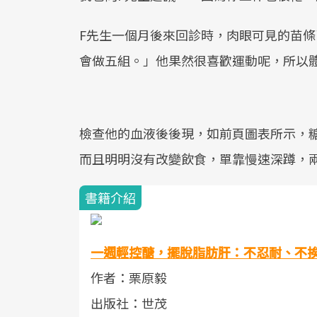
F先生一個月後來回診時，肉眼可見的苗
會做五組。」他果然很喜歡運動呢，所以
檢查他的血液後後現，如前頁圖表所示，糖
而且明明沒有改變飲食，單靠慢速深蹲，兩
書籍介紹
一週輕控醣，擺脫脂肪肝：不忍耐、不
作者：栗原毅
出版社：世茂