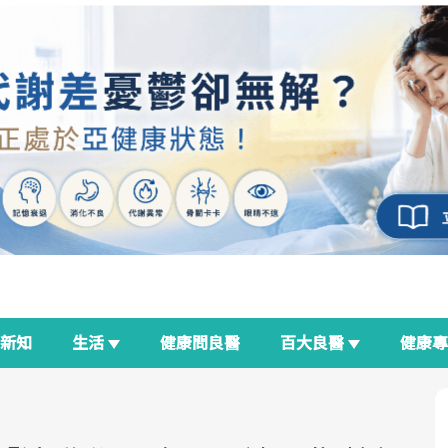
新知
生活
健康問良醫
百大良醫
健康
良醫生活祭
我與健康韌性的距離