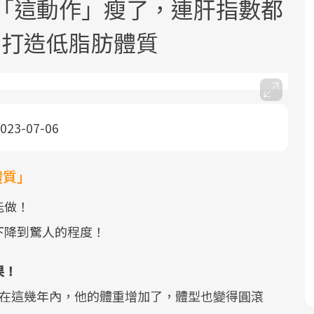
靠「這動作」瘦了，連肝指數都
，打造低脂肪體質
023-07-06
面對超高齡社會的浪潮，台灣正在快速
2025年，就到良醫生活祭體驗「一站式
良醫健康網從「換季的身體變化」出
邁向「健康照護」的新時代。隨著國家
健康新生活」，從講座、體驗到運動，
發，透過醫學觀點與日常感受的對話，
政策如「健康台灣推動委員會」與「長
全面啟動你的健康革命！
建立對亞健康的認知，進而引導實際的
體質」
照3.0」的推進，「預防醫學」已成全民
改善行動。
能做！
關注的核心議題。然而，健檢不只是醫
下降到驚人的程度！
療院所的服務，更是民眾了解自身健康
狀況、啟動健康管理的重要起點。
果！
前往專題
前往專題
前往專題
。在這幾年內，他的體重增加了，體型也變得圓滾