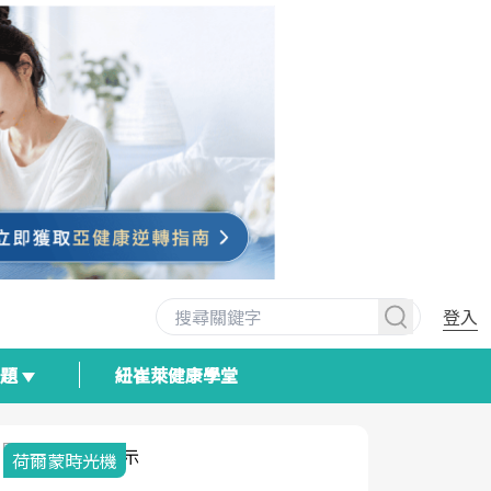
登入
專題
紐崔萊健康學堂
荷爾蒙時光機
2025健檢