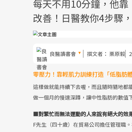
每天不用10分鐘，他
改善！日醫教你4步驟
良醫讀書會
撰文者：
栗原毅
2
零壓力！靠輕肌力訓練打造「低脂肪
這樣做就能持續下去喔，而且隨時隨地都
做一個月的慢速深蹲，讓中性脂肪的數值
■對繁忙而無法運動的人來說有絕大的效
F先生（四十歲）在貿易公司擔任管理職