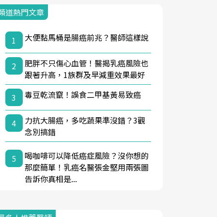
頻道熱門文章
大便黏馬桶是腸癌前兆？醫師這樣說
1
肥胖不只傷心血管！醫揭乳癌風險也
2
跟著升高，1族群及早減重效果最好
毒豆乾流竄！誤食二甲基黃易致癌
3
力抗大腸癌，多吃蔬果準沒錯？3觀
4
念別搞錯
喝咖啡可以降低癌症風險？沒你想的
5
那麼簡單！乳癌名醫張金堅用兩張圖
告訴你真相是...