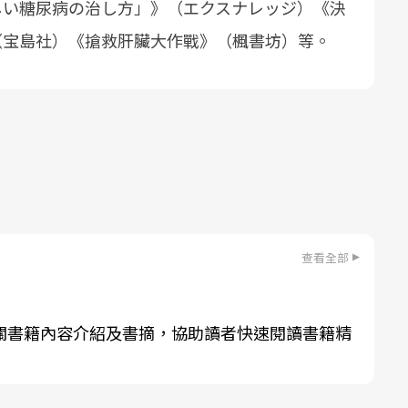
しい糖尿病の治し方」》（エクスナレッジ）《決
（宝島社）《搶救肝臟大作戰》（楓書坊）等。
查看全部
關書籍內容介紹及書摘，協助讀者快速閱讀書籍精