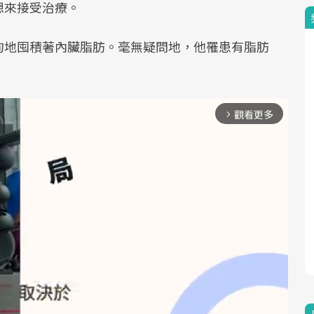
想來接受治療。
甸地囤積著內臟脂肪。毫無疑問地，他罹患有脂肪
觀看更多
arrow_forward_ios