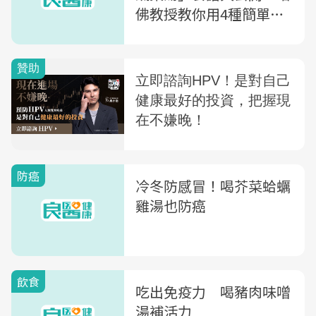
佛教授教你用4種簡單食
材，1步驟完成
防癌
冷冬防感冒！喝芥菜蛤蠣
雞湯也防癌
飲食
吃出免疫力 喝豬肉味噌
湯補活力