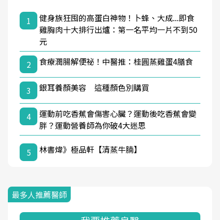
健身族狂囤的高蛋白神物！卜蜂、大成...即食
1
雞胸肉十大排行出爐：第一名平均一片不到50
元
食療潤腸解便祕！中醫推：桂圓蒸雞蛋4膳食
2
銀耳養顏美容 這種顏色別購買
3
運動前吃香蕉會傷害心臟？運動後吃香蕉會變
4
胖？運動營養師為你破4大迷思
林書煒》極品軒【清蒸牛腩】
5
最多人推薦醫師