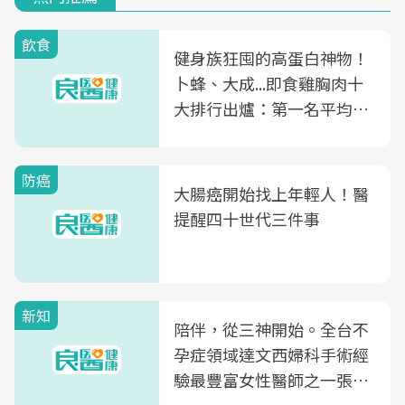
飲食
健身族狂囤的高蛋白神物！
卜蜂、大成...即食雞胸肉十
大排行出爐：第一名平均一
片不到50元
防癌
大腸癌開始找上年輕人！醫
提醒四十世代三件事
新知
陪伴，從三神開始。全台不
孕症領域達文西婦科手術經
驗最豐富女性醫師之一張永