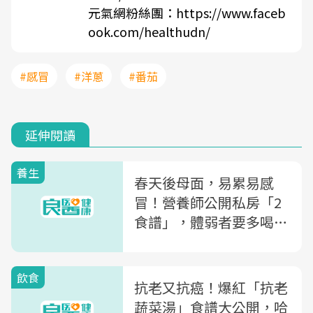
元氣網粉絲團：
https://www.faceb
ook.com/healthudn/
#感冒
#洋蔥
#番茄
延伸閱讀
養生
春天後母面，易累易感
冒！營養師公開私房「2
食譜」，體弱者要多喝
「這杯」
飲食
抗老又抗癌！爆紅「抗老
蔬菜湯」食譜大公開，哈