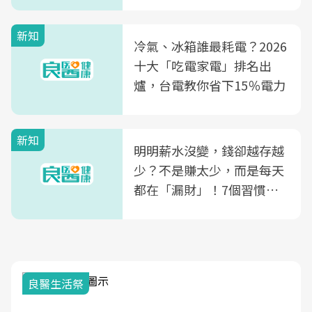
玲領軍，打造全台首創「生
殖銀行概念形象館」，攜手
新知
光田醫院建構360度女性健
冷氣、冰箱誰最耗電？2026
康照護生態圈
十大「吃電家電」排名出
爐，台電教你省下15％電力
新知
明明薪水沒變，錢卻越存越
少？不是賺太少，而是每天
都在「漏財」！7個習慣一
次看
良醫生活祭