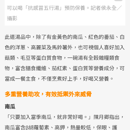
可以喝「抗感冒五行湯」預防保養。記者侯永全／
攝影
此道湯品中，除了有金黃色的南瓜、紅色的番茄、白
色的洋蔥、高麗菜及馬鈴薯外，也可視個人喜好加入
菇類、毛豆等蛋白質食物，一碗湯有全穀雜糧類食
物，富含膳食纖維、茄紅素、蛋白質等營養成分，可
當成一餐主食，不僅烹煮好上手，好喝又營養。
多重營養助攻，有效抵禦外來威脅
南瓜
「只要加入當季南瓜，就非常好喝。」陳月卿指出，
南瓜富含β胡蘿蔔素、高鉀，熱量較低，保眼、護