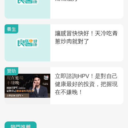
養生
讓感冒快快好！天冷吃青
蔥炒肉就對了
熱門推薦