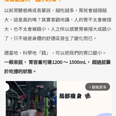
以前常聽爸媽或長輩說，越吃越多，胃就會越撐越
大，這是真的嗎？其實客觀地講，人的胃不太會被撐
大，也不太會被餓小，人之所以感覺胃被撐大或餓小
了，只不過是身體的舒適區發生了變化而已。
適當地、科學地「餓」，可以把我們的胃口變小。
一般來說， 胃容量可達1200 ～ 1500mL， 超過就屬
於吃撐的狀態。
觀看更多
arrow_forward_ios