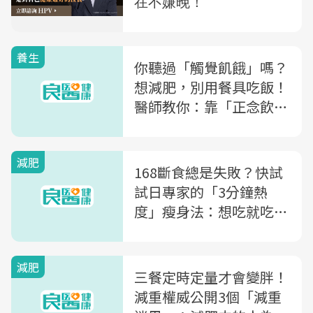
養生
你聽過「觸覺飢餓」嗎？
想減肥，別用餐具吃飯！
醫師教你：靠「正念飲
食」瘦身又紓壓
減肥
168斷食總是失敗？快試
試日專家的「3分鐘熱
度」瘦身法：想吃就吃不
要忍，3個月就能瘦！
減肥
三餐定時定量才會變胖！
減重權威公開3個「減重