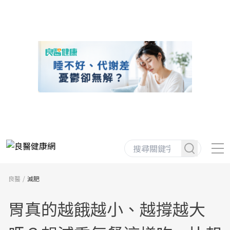
良醫
減肥
胃真的越餓越小、越撐越大