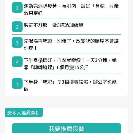
運動完消除疲勞、長肌肉 試試「含糖」豆漿
1
效果更好
脹氣不舒服 做5招瑜珈緩解
2
先喝湯再吃菜…別傻了，改變吃的順序不會讓
3
你瘦！
下半身循環好，自然就變瘦！一天3分鐘，她
4
靠「轉轉腳踝」6個月瘦15公斤
下半身「吃肥」？3招排毒祛濕，辦公室也能
5
做
最多人推薦醫師
我要推薦良醫