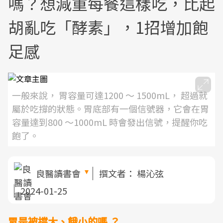
嗎？想減重每餐這樣吃，比起
胡亂吃「酵素」，1招增加飽
足感
一般來說， 胃容量可達1200 ～ 1500mL， 超過就
屬於吃撐的狀態。胃底部有一個信號器，它會在胃
容量達到800 ～1000mL 時會發出信號，提醒你吃
飽了。
良醫讀書會
撰文者：
楊沁弦
2024-01-25
胃是被撐大、餓小的嗎 ？