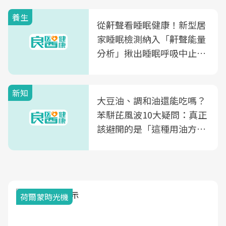
養生
從鼾聲看睡眠健康！新型居
家睡眠檢測納入「鼾聲能量
分析」揪出睡眠呼吸中止症
風險
新知
大豆油、調和油還能吃嗎？
苯駢芘風波10大疑問：真正
該避開的是「這種用油方
式」
荷爾蒙時光機