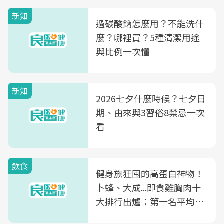
新知
過碳酸鈉怎麼用？不能洗什
麼？哪裡買？5種清潔用途
與比例一次懂
新知
2026七夕什麼時候？七夕日
期、由來與3習俗8禁忌一次
看
飲食
健身族狂囤的高蛋白神物！
卜蜂、大成...即食雞胸肉十
大排行出爐：第一名平均一
片不到50元