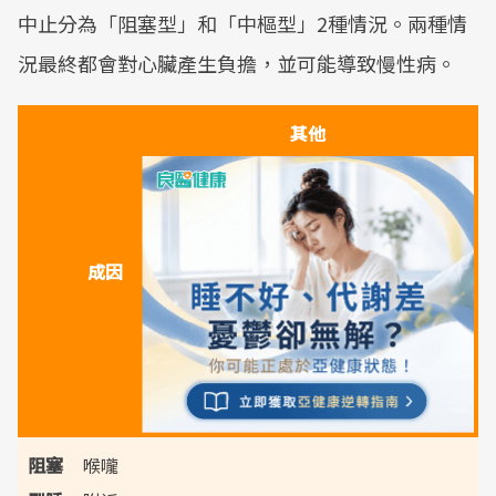
中止分為「阻塞型」和「中樞型」2種情況。兩種情
況最終都會對心臟產生負擔，並可能導致慢性病。
其他
成因
阻塞
喉嚨