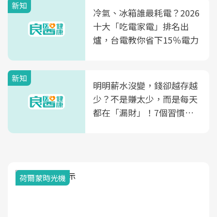
新知
光田醫院建構360度女性健
冷氣、冰箱誰最耗電？2026
康照護生態圈
十大「吃電家電」排名出
爐，台電教你省下15％電力
新知
明明薪水沒變，錢卻越存越
少？不是賺太少，而是每天
都在「漏財」！7個習慣一
次看
荷爾蒙時光機