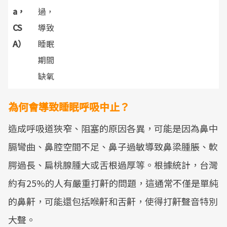
a，
過，
CS
導致
A）
睡眠
期間
缺氧
為何會導致睡眠呼吸中止？
造成呼吸道狹窄、阻塞的原因各異，可能是因為鼻中
膈彎曲、鼻腔空間不足、鼻子過敏導致鼻梁腫脹、軟
腭過長、扁桃腺腫大或舌根過厚等。根據統計，台灣
約有25%的人有嚴重打鼾的問題，這通常不僅是單純
的鼻鼾，可能還包括喉鼾和舌鼾，使得打鼾聲音特別
大聲。