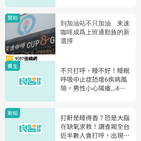
3情況儘早就醫
養生
不只打呼、睡不好！睡眠
呼吸中止症恐增6疾病風
險，男性小心陽痿...4症
狀應儘早就醫檢查
新知
打鼾是睡得香？恐是大腦
在缺氧求救！調查揭全台
近半數人會打呼，出現4