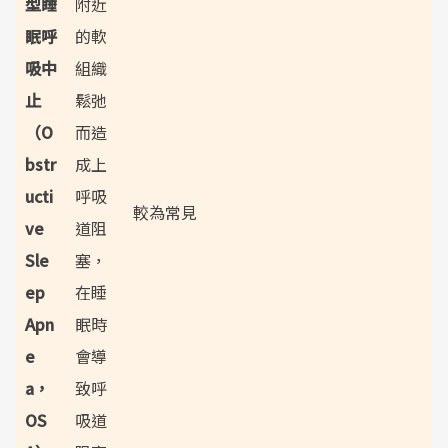
型睡
附近
眠呼
的軟
吸中
組織
止
鬆弛
（O
而造
bstr
成上
ucti
呼吸
較為常見
ve
道阻
Sle
塞，
ep
在睡
Apn
眠時
e
會導
a，
致呼
OS
吸道