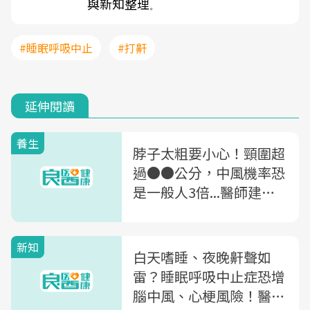
與新知整理
。
#睡眠呼吸中止
#打鼾
延伸閱讀
養生
脖子太粗要小心！頸圍超
過●●公分，中風機率恐
是一般人3倍...醫師建
議：快改用「這姿勢」睡
覺
新知
白天嗜睡、夜晚鼾聲如
雷？睡眠呼吸中止症恐增
腦中風、心梗風險！醫籲