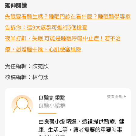
延伸閱讀
失眠要看醫生嗎？睡眠門診在看什麼？睡眠醫學專家
告訴你：這9大族群可進行5個檢查
夜半打鼾、失眠 可能是睡眠呼吸中止症！若不治
療，恐增腦中風、心肌梗塞風險
責任編輯：陳宛欣
核稿編輯：林勻熙
查看全部
良醫劃重點
良醫小編群
由良醫小編精選，這裡提供醫療
健
、
康
生活...等，讀者需要的重要時事
、