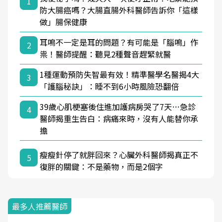
1
防大腸癌嗎？大腸直腸外科醫師告訴你「這樣
做」腸保健康
耳鳴不一定是耳的問題？有可能是「腦鳴」作
2
祟！醫師提醒：聽見2種聲音趕緊就醫
1種運動預防失智最有效！精準醫學名醫揭4大
3
「護腦秘訣」：睡不到6小時風險恐翻倍
39歲心肌梗塞後住進加護病房哭了7天…急診
4
醫師揭重生告白：病痛來時，沒有人能替你承
擔
瘦瘦針停了就胖回來？心臟外科醫師揭真正不
5
復胖的關鍵：不是藥物，而是2個字
最多人推薦醫師