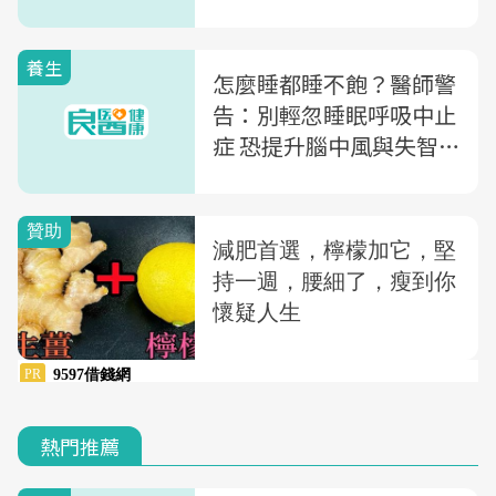
症狀要注意
養生
怎麼睡都睡不飽？醫師警
告：別輕忽睡眠呼吸中止
症 恐提升腦中風與失智
風險
熱門推薦