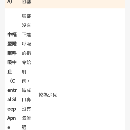
A）
阻塞
腦部
沒有
中樞
下達
型睡
呼吸
眠呼
的指
吸中
令給
止
肌
（C
肉，
entr
造成
較為少見
al Sl
口鼻
eep
沒有
Apn
氣流
e
通