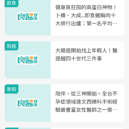
飲食
健身族狂囤的高蛋白神物！
卜蜂、大成...即食雞胸肉十
大排行出爐：第一名平均一
片不到50元
防癌
大腸癌開始找上年輕人！醫
提醒四十世代三件事
新知
陪伴，從三神開始。全台不
孕症領域達文西婦科手術經
驗最豐富女性醫師之一張永
玲領軍，打造全台首創「生
殖銀行概念形象館」，攜手