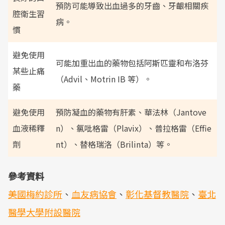
預防可能導致出血過多的牙齒、牙齦相關疾
腔衛生習
病。
慣
避免使用
可能加重出血的藥物包括阿斯匹靈和布洛芬
某些止痛
（Advil、Motrin IB 等）。
藥
避免使用
預防凝血的藥物有肝素、華法林（Jantove
血液稀釋
n）、氯吡格雷（Plavix）、普拉格雷（Effie
劑
nt）、替格瑞洛（Brilinta）等。
參考資料
美國梅約診所
、
血友病協會
、
彰化基督教醫院
、
臺北
醫學大學附設醫院