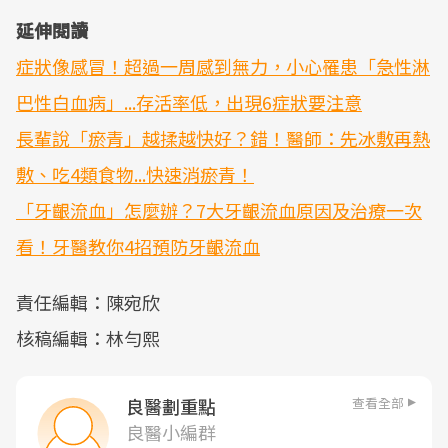
延伸閱讀
症狀像感冒！超過一周感到無力，小心罹患「急性淋
巴性白血病」...存活率低，出現6症狀要注意
長輩說「瘀青」越揉越快好？錯！醫師：先冰敷再熱
敷、吃4類食物...快速消瘀青！
「牙齦流血」怎麼辦？7大牙齦流血原因及治療一次
看！牙醫教你4招預防牙齦流血
責任編輯：陳宛欣
核稿編輯：林勻熙
查看全部
良醫劃重點
良醫小編群