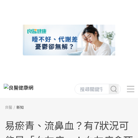
良醫
新知
易瘀青、流鼻血？有7狀況可