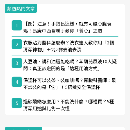
頻道熱門文章
【圖】注意！手指長這樣，就有可能心臟衰
1
竭！長庚中西醫聯手教你「養心」之道
衣服沾到醬料怎麼辦？洗衣達人教你用「2個
2
清潔神物」＋2步驟去油去漬
大豆油、調和油還能吃嗎？苯駢芘風波10大疑
3
問：真正該避開的是「這種用油方式」
保溫杯可以裝茶、裝咖啡嗎？腎臟科醫師：最
4
不該裝的是「它」！5招挑安全保溫杯
過碳酸鈉怎麼用？不能洗什麼？哪裡買？5種
5
清潔用途與比例一次懂