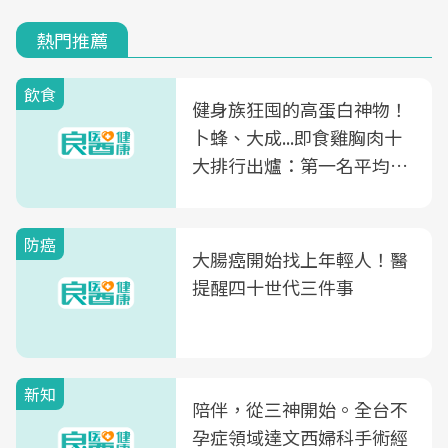
熱門推薦
飲食
健身族狂囤的高蛋白神物！
卜蜂、大成...即食雞胸肉十
大排行出爐：第一名平均一
片不到50元
防癌
大腸癌開始找上年輕人！醫
提醒四十世代三件事
新知
陪伴，從三神開始。全台不
孕症領域達文西婦科手術經