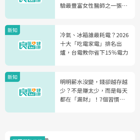
驗最豐富女性醫師之一張永
玲領軍，打造全台首創「生
殖銀行概念形象館」，攜手
新知
光田醫院建構360度女性健
冷氣、冰箱誰最耗電？2026
康照護生態圈
十大「吃電家電」排名出
爐，台電教你省下15％電力
新知
明明薪水沒變，錢卻越存越
少？不是賺太少，而是每天
都在「漏財」！7個習慣一
次看