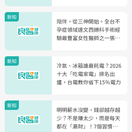
新知
陪伴，從三神開始。全台不
孕症領域達文西婦科手術經
驗最豐富女性醫師之一張永
玲領軍，打造全台首創「生
殖銀行概念形象館」，攜手
新知
光田醫院建構360度女性健
冷氣、冰箱誰最耗電？2026
康照護生態圈
十大「吃電家電」排名出
爐，台電教你省下15％電力
新知
明明薪水沒變，錢卻越存越
少？不是賺太少，而是每天
都在「漏財」！7個習慣一