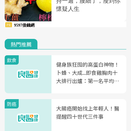
熱門推薦
飲食
健身族狂囤的高蛋白神物！
卜蜂、大成...即食雞胸肉十
大排行出爐：第一名平均一
片不到50元
防癌
大腸癌開始找上年輕人！醫
提醒四十世代三件事