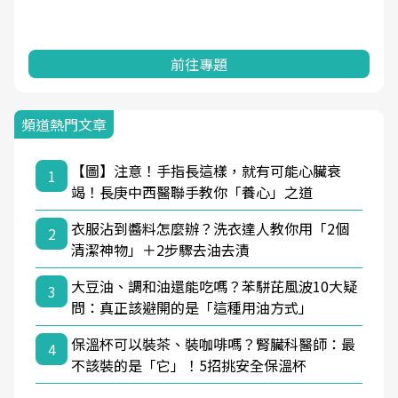
前往專題
頻道熱門文章
【圖】注意！手指長這樣，就有可能心臟衰
1
竭！長庚中西醫聯手教你「養心」之道
衣服沾到醬料怎麼辦？洗衣達人教你用「2個
2
清潔神物」＋2步驟去油去漬
大豆油、調和油還能吃嗎？苯駢芘風波10大疑
3
問：真正該避開的是「這種用油方式」
保溫杯可以裝茶、裝咖啡嗎？腎臟科醫師：最
4
不該裝的是「它」！5招挑安全保溫杯