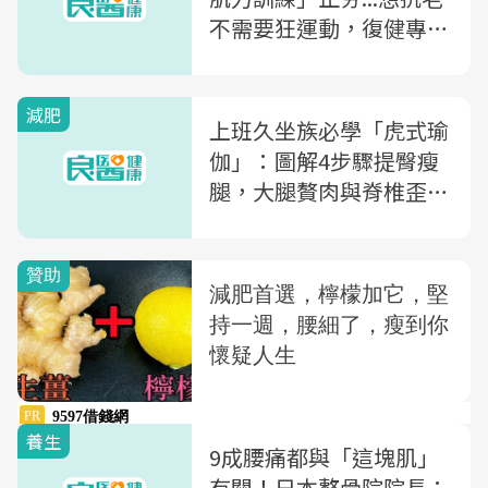
不需要狂運動，復健專科
醫師教你「2種強化動
作」練肌不費力
減肥
上班久坐族必學「虎式瑜
伽」：圖解4步驟提臀瘦
腿，大腿贅肉與脊椎歪斜
一起掰掰
養生
9成腰痛都與「這塊肌」
有關！日本整骨院院長：