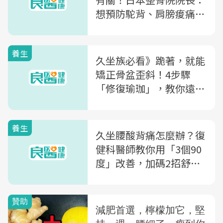
想預防駝背、肩膀痠痛，
你得先知道7大「抗重力
肌」
養生
久坐族必看》跪著，就能
矯正骨盆歪斜！4步驟
「修復瑜珈」，教你遠離
經痛、便秘
養生
久坐腰酸背痛怎麼辦？復
健科醫師教你用「3個90
度」改善，加碼2招舒緩
操！