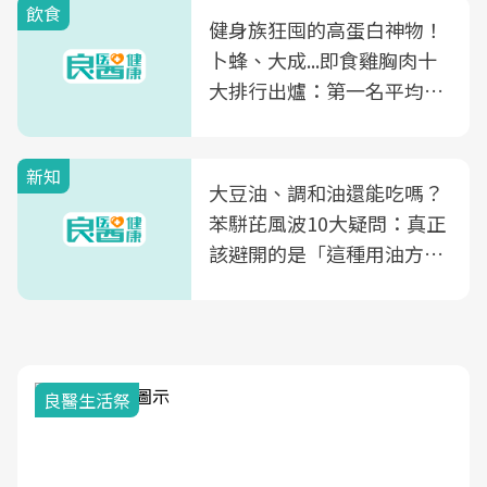
飲食
健身族狂囤的高蛋白神物！
卜蜂、大成...即食雞胸肉十
大排行出爐：第一名平均一
片不到50元
新知
大豆油、調和油還能吃嗎？
苯駢芘風波10大疑問：真正
該避開的是「這種用油方
式」
良醫生活祭