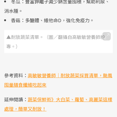
冬瓜：豐富鉀離子減少鈉含量囤積，幫助利尿、
消水腫。
香菇：多醣體、維他命D，強化免疫力。
▲耐放蔬菜清單。（圖／翻攝自高敏敏營養師粉
專。）
參考資料：
高敏敏營養師｜耐放蔬菜採買清單，颱風
囤量膳食纖維吃起來
延伸閱讀：
蔬菜保鮮術》大白菜、蘿蔔、高麗菜這樣
處理，簡單又耐放！