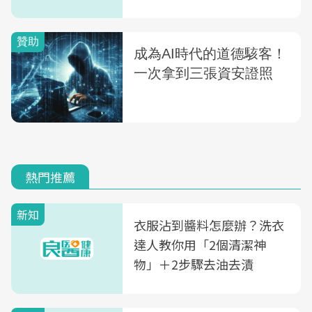
熱門推薦
新知
衣服沾到醬料怎麼辦？洗衣
達人教你用「2個清潔神
物」＋2步驟去油去漬