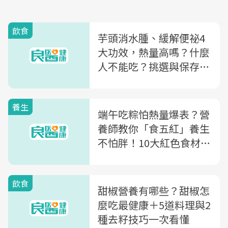
飲食
芋頭消水腫、緩解便祕4
大功效，熱量高嗎？什麼
人不能吃？挑選與保存完
整解析
養生
端午吃粽怕熱量爆表？營
養師教你「食五紅」養生
不怕胖！10大紅色食材助
排濕抗氧化
飲食
甜椒營養有哪些？甜椒怎
麼吃最健康＋5道料理與2
種去籽技巧一次看懂