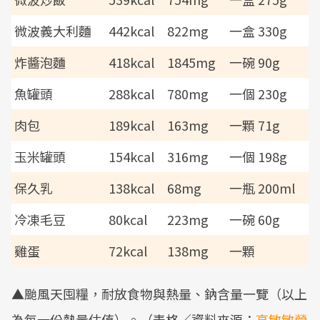
微波義大利麵
442kcal
822mg
一盒 330g
炸醬泡麵
418kcal
1845mg
一碗 90g
魚罐頭
288kcal
780mg
一個 230g
肉包
189kcal
163mg
一顆 71g
玉米罐頭
154kcal
316mg
一個 198g
保久乳
138kcal
68mg
一瓶 200ml
冷凍毛豆
80kcal
223mg
一碗 60g
雞蛋
72kcal
138mg
一顆
▲颱風天囤糧，耐放食物與熱量、鈉含量一覽（以上
為每一份熱量估值）。（表格／資料來源：
高敏敏營