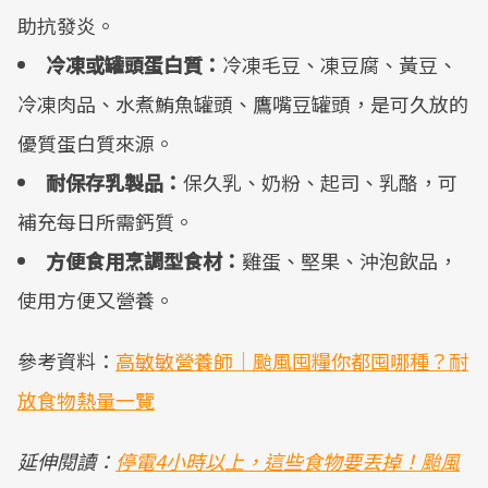
助抗發炎。
冷凍或罐頭蛋白質：
冷凍毛豆、凍豆腐、黃豆、
冷凍肉品、水煮鮪魚罐頭、鷹嘴豆罐頭，是可久放的
優質蛋白質來源。
耐保存乳製品：
保久乳、奶粉、起司、乳酪，可
補充每日所需鈣質。
方便食用烹調型食材：
雞蛋、堅果、沖泡飲品，
使用方便又營養。
參考資料：
高敏敏營養師｜颱風囤糧你都囤哪種？耐
放食物熱量一覽
延伸閱讀：
停電4小時以上，這些食物要丟掉！颱風