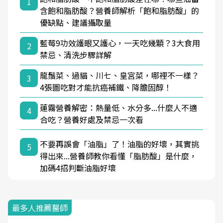
1
含飽和脂肪酸？營養師解析「飽和脂肪酸」的
優缺點、建議攝取量
藍莓9功效護眼又護心，一天吃幾顆？3大食用
2
禁忌、清洗步驟詳解
龍鬚菜、過貓、川七、皇宮菜，哪裡不一樣？
3
4張圖吃對才能抗癌補鐵、降膽固醇！
蓮霧營養解密：熱量低、水分多...什麼人不適
4
合吃？營養好處及禁忌一次看
不要再誤會「油脂」了！油脂的好壞，其實挑
5
得出來...營養師教你看懂「脂肪酸」是什麼，
加碼4招判斷油脂好壞
最多人推薦醫師