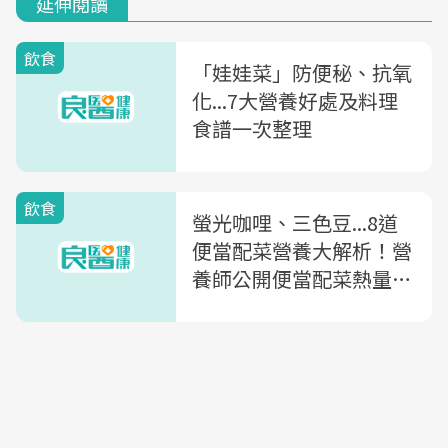
延伸閱讀
飲食
「娃娃菜」防便秘、抗氧
化...7大營養好處及料理
食譜一次整理
飲食
螢光咖哩、三色豆...8道
便當配菜營養大解析！營
養師公開便當配菜熱量圖
鑑，網封「最沒誠意便當
配菜」竟是3C族必吃？