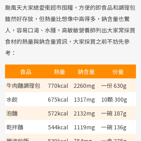
颱風天大家總愛衝超市囤糧，方便的即食品和調理包
雖然好存放，但熱量比想像中高得多，鈉含量也驚
人，容易口渴、水腫。高敏敏營養師列出大家常採買
食材的熱量與鈉含量資訊，大家採買之前不妨先參
考：
食品
熱量
鈉含量
份量
牛肉麵調理包
770kcal
2260mg
一份 630g
水餃
675kcal
1317mg
10顆 300g
泡麵
572kcal
2132mg
一碗 187g
乾拌麵
544kcal
1119mg
一碗 136g
微波炒飯
539kcal
754mg
一盒 275g