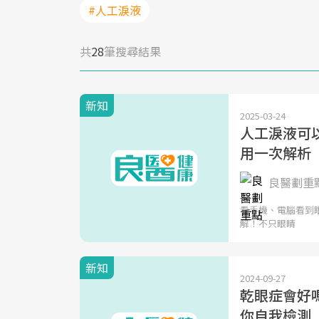
#人工淚液
共
28
筆搜尋結果
新知
2025-03-24
人工淚液可
用一次解析
良醫劃重
看手機、電腦看到眼
解！不只眼睛
新知
2024-09-27
乾眼症會好
你自我檢測