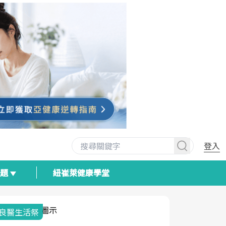
登入
專題
紐崔萊健康學堂
我與健康韌性的距離
荷爾蒙時光
2025健檢