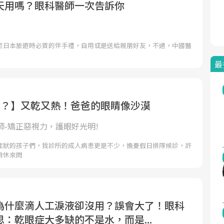
天用嗎？眼科醫師一次告訴你
至日本旅遊時必買的伴手禮，自用或是送給親朋好友，不過，中國醫
最
水？】又乾又熱！爸爸的眼睛像沙漠
師-矯正惡視力，護眼好光明!
症狀的孩子們，我診所的成人病患更是不少，擔憂假日排隊候診，許
排休來問
為什麼滴人工淚液卻沒用？誤會大了！眼科
：乾眼症大多缺的不是水，而是...