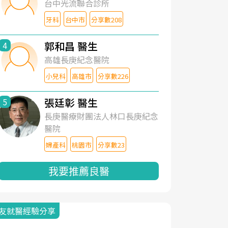
台中光流聯合診所
牙科
台中市
分享數208
郭和昌 醫生
4
高雄長庚紀念醫院
小兒科
高雄市
分享數226
張廷彰 醫生
5
長庚醫療財團法人林口長庚紀念
醫院
婦產科
桃園市
分享數23
我要推薦良醫
友就醫經驗分享