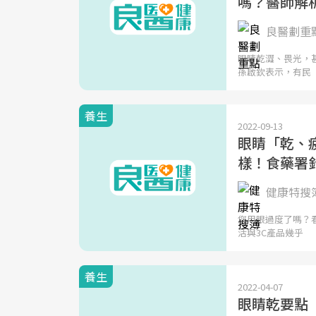
嗎？醫師解
良醫劃重
眼睛乾澀、畏光，
孫啟欽表示，有民
養生
2022-09-13
眼睛「乾、
樣！食藥署
健康特搜
您用眼過度了嗎？
活與3C產品幾乎
養生
2022-04-07
眼睛乾要點