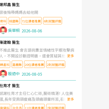
謝邦鑫 醫生
很後悔帶媽媽去給他開
骨科
桃園縣
71位讀者推薦
6則就醫評鑑
吳華桐
2026-08-06
陳建翰 醫生
不推此醫生 會言語挑釁並情緒性字眼攻擊病
人，不開設診斷證明書，還會質疑其他醫生
更多
的判斷！
婦產科
嘉義縣
20位讀者推薦
2則就醫評鑑
殷迺中
2026-08-05
杜育才 醫生
感謝杜育才主任仁心仁術,醫術精湛! 人住美
國,長年受肩頸痠痛及頭痛頭暈所苦,看遍名醫
更多
教授,做了各種檢查,也嘗試過西醫打針,中醫
復健科
台北市
11位讀者推薦
7則就醫評鑑