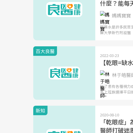
什麼？能每
媽媽寶寶
眼藥水是許多民眾
藥大學新竹附設醫
百大良醫
2022-03-23
【乾眼=缺
林于皓醫
除了患有各種視力
多上班族選擇平日
新知
2020-08-10
「乾眼症」
醫師打破迷思