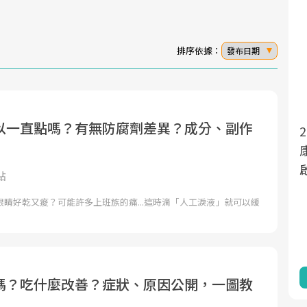
排序依據：
發布日期
以一直點嗎？有無防腐劑差異？成分、副作
面對超高齡社會的浪潮，台灣正在快速邁
2025年，就到良醫生活祭體驗「一站式健
向「健康照護」的新時代。隨著國家政策
康新生活」，從講座、體驗到運動，全面
如「健康台灣推動委員會」與「長照3.0」
啟動你的健康革命！
點
的推進，「預防醫學」已成全民關注的核
睛好乾又痠？可能許多上班族的痛...這時滴「人工淚液」就可以緩
心議題。然而，健檢不只是醫療院所的服
務，更是民眾了解自身健康狀況、啟動健
康管理的重要起點。
前往專題
前往專題
嗎？吃什麼改善？症狀、原因公開，一圖教