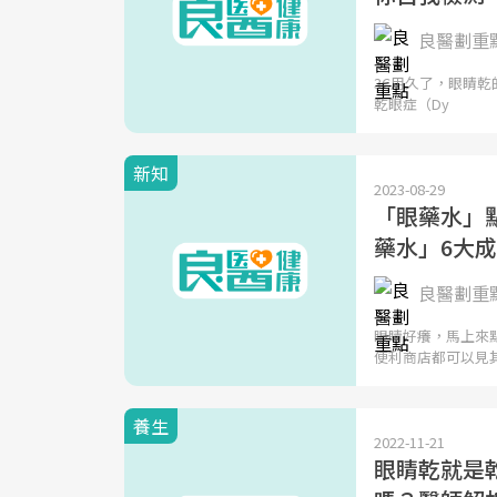
良醫劃重
3C用久了，眼睛
乾眼症（Dy
新知
2023-08-29
「眼藥水」
藥水」6大
良醫劃重
眼睛好癢，馬上來點
便利商店都可以見
養生
2022-11-21
眼睛乾就是