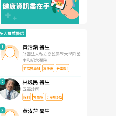
多人推薦醫師
黃洽鑽 醫生
1
財團法人私立高雄醫學大學附設
中和紀念醫院
家庭醫學科
高雄市
分享數2
林逸民 醫生
2
五福診所
眼科
宜蘭縣
分享數542
黃汝萍 醫生
3