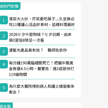
道熱門新聞
菠菜大火炒、芹菜要吃葉子....久坐族必
1
吃11種護心活血好食材，這樣料理最好
2026七夕什麼時候？七夕日期、由來
2
與3習俗8禁忌一次看
濾藍光產品真有效？ 醫師告訴你
3
每分鐘190萬腦細胞死亡！把握中風黃
4
金救援4.5小時，醫警告：遇3症狀快打
119搶時間
為什麼大醫院裡的病人和護士總是衝來
5
衝去？
尋良醫