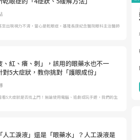
析乾眼症的「4症狀、5緩解方法」
點
甚至出現視力不清，當心是乾眼症。基隆長庚紀念醫院眼科主治醫師
疲、紅、癢、刺」，該用的眼藥水也不一
針對5大症狀，教你挑對「護眼成份」
簿
看看5大症狀是否找上門！無論使用電腦、追劇或玩手遊，我們的生
「人工淚液」還是「眼藥水」？人工淚液是