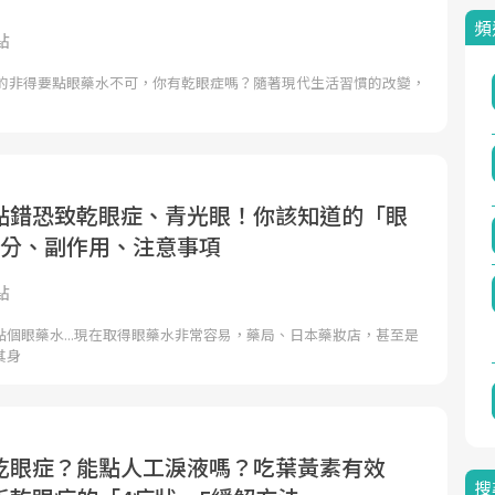
頻
點
乾的非得要點眼藥水不可，你有乾眼症嗎？隨著現代生活習慣的改變，
點錯恐致乾眼症、青光眼！你該知道的「眼
成分、副作用、注意事項
點
個眼藥水...現在取得眼藥水非常容易，藥局、日本藥妝店，甚至是
其身
乾眼症？能點人工淚液嗎？吃葉黃素有效
搜