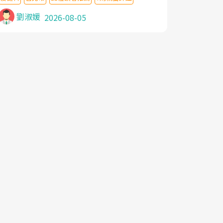
針灸及物理徒手治療都沒有用,後來連吃到嗎
啡類止痛藥都效果有限,只是壓症狀,沒多久就
劉淑媛
2026-08-05
痛起來,多年失眠嚴重影響生活品質. 台灣親
友介紹忠孝醫院杜育才主任是頸頭症候群專
家,上網搜尋杜主任相關文章新聞跟網路評價
之後,下定決心飛回台北找杜醫師診治. 杜主
任的乾針跟增生治療真的很厲害,第一次乾針
就覺得整個肩頸鬆開,回家特別好睡,經過幾次
治療,長年頑疾已經好了大半,杜主任除了打針
超厲害,還會一直交代要改善姿勢跟好好做運
動,看診態度親切溫暖,真的是不可多得的良
醫,大力推荐!