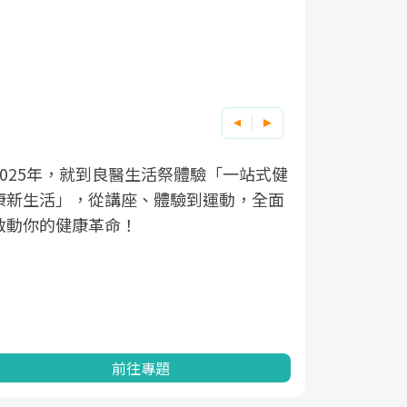
良醫健康網從「換季的身體變化」出發，
根據不同性
因應超高齡
透過醫學觀點與日常感受的對話，建立對
在、未來的
「2025
亞健康的認知，進而引導實際的改善行
知道該如何
促進為目的
動。
健康的關鍵
分析進行全
灣健康促進
前往專題