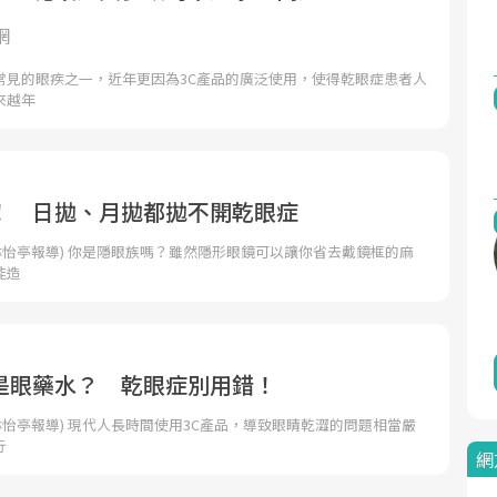
網
常見的眼疾之一，近年更因為3C產品的廣泛使用，使得乾眼症患者人
來越年
！ 日拋、月拋都拋不開乾眼症
林怡亭報導) 你是隱眼族嗎？雖然隱形眼鏡可以讓你省去戴鏡框的麻
能造
是眼藥水？ 乾眼症別用錯！
林怡亭報導) 現代人長時間使用3C產品，導致眼睛乾澀的問題相當嚴
行
網