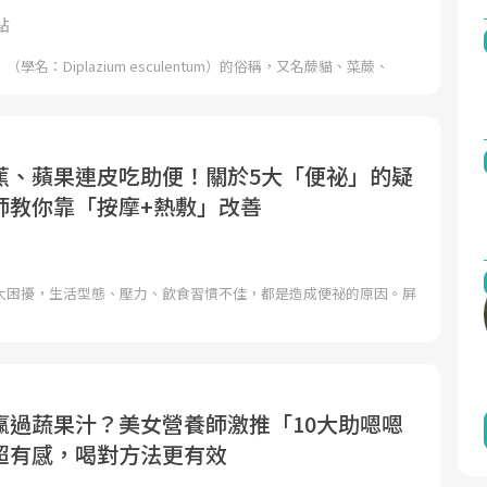
點
學名：Diplazium esculentum）的俗稱，又名蕨貓、菜蕨、
蕉、蘋果連皮吃助便！關於5大「便祕」的疑
師教你靠「按摩+熱敷」改善
大困擾，生活型態、壓力、飲食習慣不佳，都是造成便祕的原因。屏
贏過蔬果汁？美女營養師激推「10大助嗯嗯
超有感，喝對方法更有效