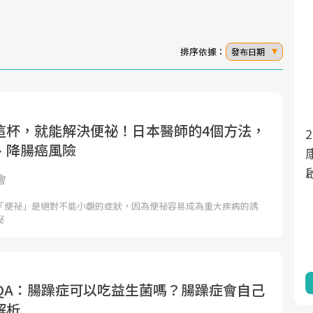
排序依據：
發布日期
這杯，就能解決便祕！日本醫師的4個方法，
2025年，就到良醫生活祭體驗「一站式健
面對超高齡社會的浪潮，台灣正在快速邁
、降腸癌風險
向「健康照護」的新時代。隨著國家政策
康新生活」，從講座、體驗到運動，全面
如「健康台灣推動委員會」與「長照3.0」
啟動你的健康革命！
會
的推進，「預防醫學」已成全民關注的核
「便祕」是絕對不能小覷的症狀，因為便祕容易成為重大疾病的誘
心議題。然而，健檢不只是醫療院所的服
祕
務，更是民眾了解自身健康狀況、啟動健
康管理的重要起點。
前往專題
前往專題
大QA：腸躁症可以吃益生菌嗎？腸躁症會自己
解析