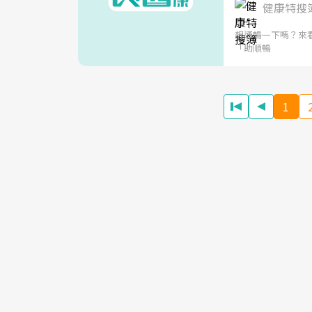
健康特搜
想通暢一下嗎？來
「助順暢
1