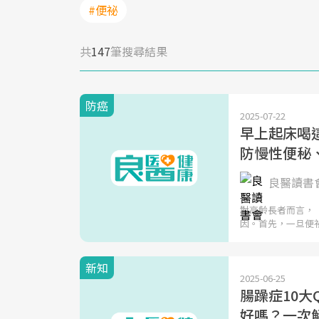
#便祕
共
147
筆搜尋結果
防癌
2025-07-22
早上起床喝
防慢性便秘
良醫讀書
對高齡長者而言，
因。首先，一旦便
新知
2025-06-25
腸躁症10
好嗎？一次