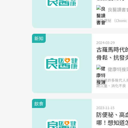
良醫讀書
慢性便祕 （Chonic
新知
2024-03-29
古羅馬時代
骨鬆、抗發炎
健康特搜
便祕是許多現代人
謝沉重、消化不良
飲食
2023-11-15
防便祕、高血
哪！想知道