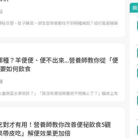
頻
點
便秘交替、肚子脹氣，卻怎麼檢查都找不到明確病因？這可能是腸躁
種？羊便便、便不出來...營養師教你從「便
各要如何飲食
簿
大量蔬菜水果就好？」「我沒有便祕困擾就不用擔心了？」臨床上有
吃對才有用！營養師教你改善便祕飲食5觀
果帶皮吃」解便效果更加倍