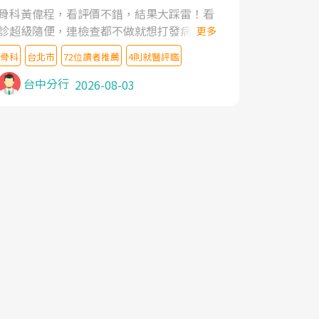
家,上網搜尋杜主任相關文章新聞跟網路評價
骨科黃偉程，看評價不錯，結果大踩雷！看
之後,下定決心飛回台北找杜醫師診治. 杜主
診超級隨便，連檢查都不做就想打發病人，
更多
任的乾針跟增生治療真的很厲害,第一次乾針
還好大的官威 ... 想詢問病情還被陰陽怪氣嘲
就覺得整個肩頸鬆開,回家特別好睡,經過幾次
骨科
台北市
72位讀者推薦
4則就醫評鑑
諷一番。可能好評帶來的大頭症，變得自負
治療,長年頑疾已經好了大半,杜主任除了打針
不尊重病人。醫術也不行，畢竟連檢查都懶
台中分行
2026-08-03
超厲害,還會一直交代要改善姿勢跟好好做運
得做，治療會有用才怪。大家避雷吧！
動,看診態度親切溫暖,真的是不可多得的良
醫,大力推荐!