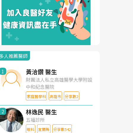
多人推薦醫師
黃洽鑽 醫生
1
財團法人私立高雄醫學大學附設
中和紀念醫院
家庭醫學科
高雄市
分享數2
林逸民 醫生
2
五福診所
眼科
宜蘭縣
分享數542