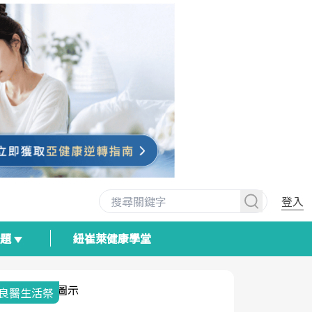
登入
專題
紐崔萊健康學堂
我與健康韌性的距離
荷爾蒙時光
2025健檢