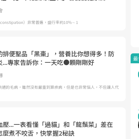
會
 constipation）非常普遍，盛行率約10％∼ 1
的排便聖品「黑棗」，營養比你想得多！防
最
...專家告訴你：一天吃●顆剛剛好
簿
共通的毛病，雖然沒有嚴重到算疾病，但是也非常惱人，不但讓人代
壓...一表看懂「過貓」和「龍鬚菜」差在
怎麼煮不咬舌，快掌握2秘訣