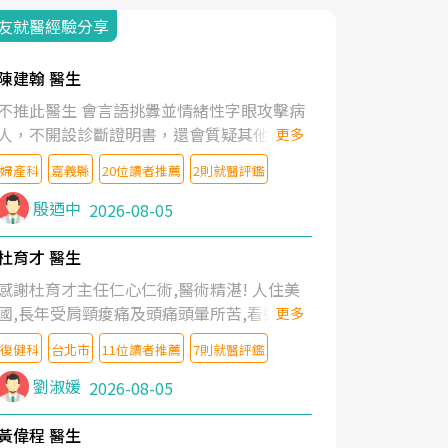
友就醫經驗分享
陳建翰 醫生
不推此醫生 會言語挑釁並情緒性字眼攻擊病
人，不開設診斷證明書，還會質疑其他醫生
更多
的判斷！
婦產科
嘉義縣
20位讀者推薦
2則就醫評鑑
殷迺中
2026-08-05
杜育才 醫生
感謝杜育才主任仁心仁術,醫術精湛! 人住美
國,長年受肩頸痠痛及頭痛頭暈所苦,看遍名醫
更多
教授,做了各種檢查,也嘗試過西醫打針,中醫
復健科
台北市
11位讀者推薦
7則就醫評鑑
針灸及物理徒手治療都沒有用,後來連吃到嗎
啡類止痛藥都效果有限,只是壓症狀,沒多久就
劉淑媛
2026-08-05
痛起來,多年失眠嚴重影響生活品質. 台灣親
友介紹忠孝醫院杜育才主任是頸頭症候群專
黃偉程 醫生