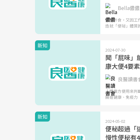
Bella儂儂
餐餐外食，又因工
造就「便祕」體質
新知
2024-07-30
聞「屁味」
康大便4要素
良醫讀書
人體最方便用來判
腸道健康、免疫力
新知
2024-05-02
便秘超過「這
慢性便秘有