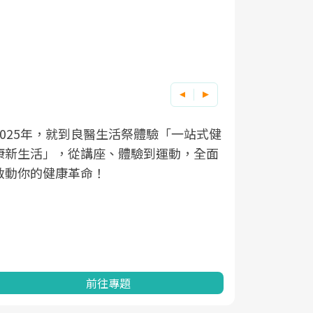
良醫健康網從「換季的身體變化」出發，
根據不同性
因應超高齡
透過醫學觀點與日常感受的對話，建立對
在、未來的
「2025
亞健康的認知，進而引導實際的改善行
知道該如何
促進為目的
動。
健康的關鍵
分析進行全
灣健康促進
前往專題