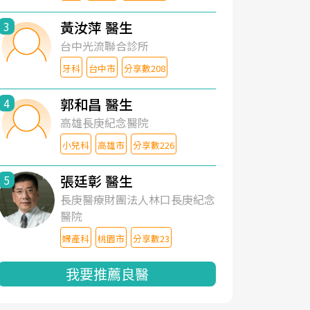
黃汝萍 醫生
3
台中光流聯合診所
牙科
台中市
分享數208
郭和昌 醫生
4
高雄長庚紀念醫院
小兒科
高雄市
分享數226
張廷彰 醫生
5
長庚醫療財團法人林口長庚紀念
醫院
婦產科
桃園市
分享數23
我要推薦良醫