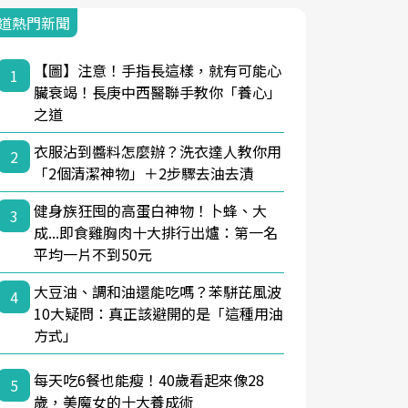
道熱門新聞
【圖】注意！手指長這樣，就有可能心
1
臟衰竭！長庚中西醫聯手教你「養心」
之道
衣服沾到醬料怎麼辦？洗衣達人教你用
2
「2個清潔神物」＋2步驟去油去漬
健身族狂囤的高蛋白神物！卜蜂、大
3
成...即食雞胸肉十大排行出爐：第一名
平均一片不到50元
大豆油、調和油還能吃嗎？苯駢芘風波
4
10大疑問：真正該避開的是「這種用油
方式」
每天吃6餐也能瘦！40歲看起來像28
5
歲，美魔女的十大養成術