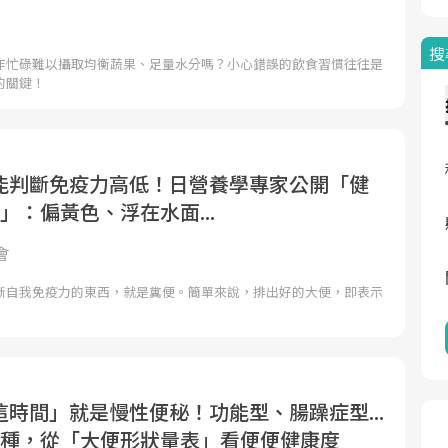
搜
作忙碌難以攝取均衡蔬果、足量水分嗎？小心錯誤的飲食習慣往往是
的關鍵！
能判斷免疫力高低！日營養學專家公開「健
」：偏黃色、浮在水面...
會
斷自我免疫力的東西，就是糞便。簡單來說，排出好的大便，即表示
時間」就是慢性便秘！功能型、腸躁症型...
4種，從「大便形狀量表」看便便健康度