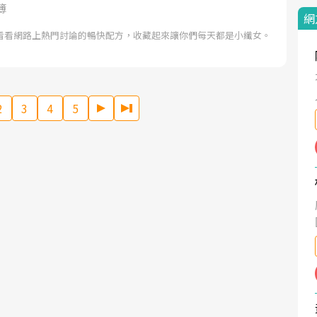
簿
網
看看網路上熱門討論的暢快配方，收藏起來讓你們每天都是小纖女。
2
3
4
5