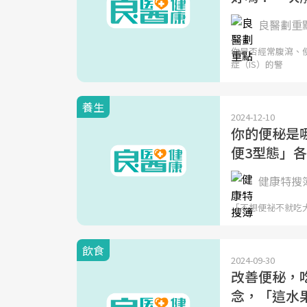
良醫劃重
你是否經常腹瀉、
症（IS）的警
養生
2024-12-10
你的便秘是哪
便3型態」
健康特搜
「不想便祕不就吃
飲食
2024-09-30
改善便秘，
念，「這水