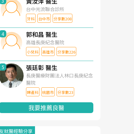
黃汝萍 醫生
3
台中光流聯合診所
牙科
台中市
分享數208
郭和昌 醫生
4
高雄長庚紀念醫院
小兒科
高雄市
分享數226
張廷彰 醫生
5
長庚醫療財團法人林口長庚紀念
醫院
婦產科
桃園市
分享數23
我要推薦良醫
友就醫經驗分享