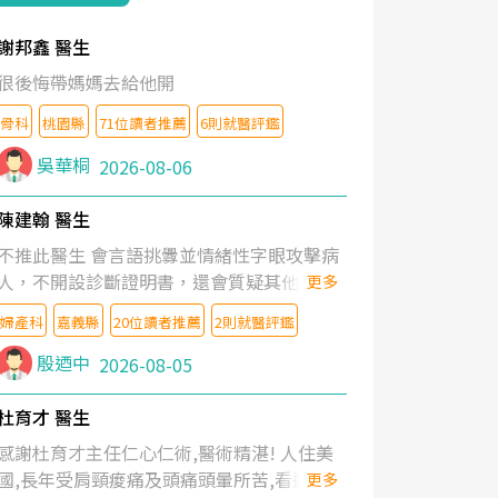
謝邦鑫 醫生
很後悔帶媽媽去給他開
骨科
桃園縣
71位讀者推薦
6則就醫評鑑
吳華桐
2026-08-06
陳建翰 醫生
不推此醫生 會言語挑釁並情緒性字眼攻擊病
人，不開設診斷證明書，還會質疑其他醫生
更多
的判斷！
婦產科
嘉義縣
20位讀者推薦
2則就醫評鑑
殷迺中
2026-08-05
杜育才 醫生
感謝杜育才主任仁心仁術,醫術精湛! 人住美
國,長年受肩頸痠痛及頭痛頭暈所苦,看遍名醫
更多