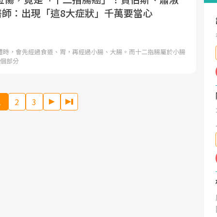
.醫師：出現「這8大症狀」千萬要當心
體時，會先經過食道、胃，再經過小腸、大腸。而十二指腸屬於小腸
2個部分
1
2
3