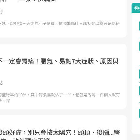
頻
簿
阿姨，說她這三天突然肚子劇痛，還頻繁嘔吐。起初她以為只是便秘
不一定會胃痛！脹氣、易飽7大症狀、原因與
點
的盛行率約10%，其中胃潰瘍就佔了一半，也就是說每一百個人就有
苦。胃
頭好痛，別只會按太陽穴！頭頂、後腦...醫