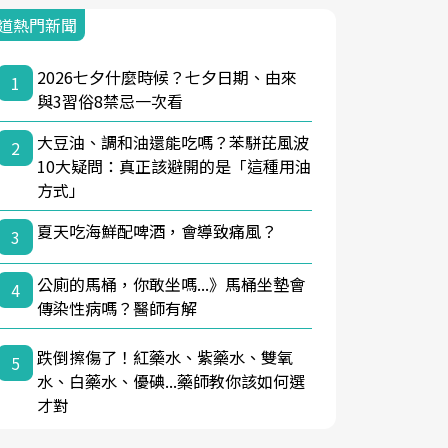
道熱門新聞
2026七夕什麼時候？七夕日期、由來
1
與3習俗8禁忌一次看
大豆油、調和油還能吃嗎？苯駢芘風波
2
10大疑問：真正該避開的是「這種用油
方式」
夏天吃海鮮配啤酒，會導致痛風？
3
公廁的馬桶，你敢坐嗎...》馬桶坐墊會
4
傳染性病嗎？醫師有解
跌倒擦傷了！紅藥水、紫藥水、雙氧
5
水、白藥水、優碘...藥師教你該如何選
才對