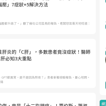
壓」7症狀+5解決方法
腦壓都升高了。」聽了幾句公司菜鳥的報告，老闆怒氣衝天地唸道：
性肝炎的「C肝」，多數患者竟沒症狀！醫師
C肝必知3大重點
、GPT都異常，是不是因為熬夜？」患者拿著檢驗報告，憂心地問。
體陽
網
拉傷，竟是「十二指腸癌」！賈伯斯、蕭淑