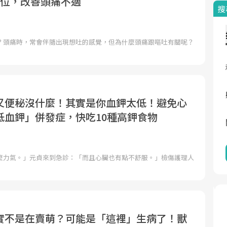
穴位，改善頭痛不適
搜
？頭痛時，常會伴隨出現想吐的感覺，但為什麼頭痛跟嘔吐有關呢？
又便秘沒什麼！其實是你血鉀太低！避免心
低血鉀」併發症，快吃10種高鉀食物
麼力氣。」元貞來到急診：「而且心臟也有點不舒服。」檢傷護理人
實不是在賣萌？可能是「這裡」生病了！獸