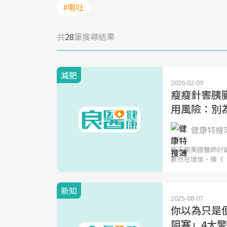
#嘔吐
共
28
筆搜尋結果
減肥
2026-02-09
瘦瘦針害胰
用風險：別
健康特搜
昨天跟美國醫師討
數也在增加。據《
新知
2025-08-07
你以為只是
阻塞」4大