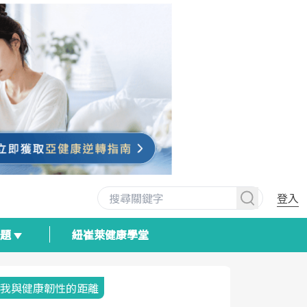
登入
專題
紐崔萊健康學堂
我與健康韌性的距離
荷爾蒙時光
2025健檢