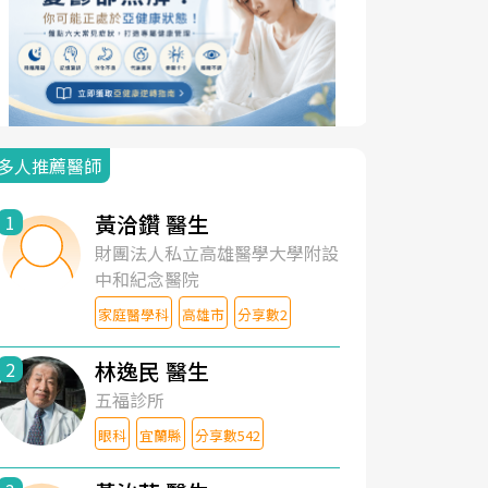
多人推薦醫師
黃洽鑽 醫生
1
財團法人私立高雄醫學大學附設
中和紀念醫院
家庭醫學科
高雄市
分享數2
林逸民 醫生
2
五福診所
眼科
宜蘭縣
分享數542