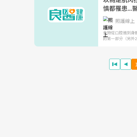
慎都罹患..
照護線上
食物從口腔進到身
的第一部分（另外