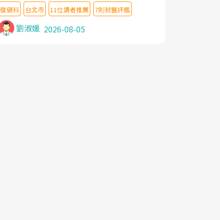
教授,做了各種檢查,也嘗試過西醫打針,中醫
復健科
台北市
11位讀者推薦
7則就醫評鑑
針灸及物理徒手治療都沒有用,後來連吃到嗎
啡類止痛藥都效果有限,只是壓症狀,沒多久就
劉淑媛
2026-08-05
痛起來,多年失眠嚴重影響生活品質. 台灣親
友介紹忠孝醫院杜育才主任是頸頭症候群專
家,上網搜尋杜主任相關文章新聞跟網路評價
之後,下定決心飛回台北找杜醫師診治. 杜主
任的乾針跟增生治療真的很厲害,第一次乾針
就覺得整個肩頸鬆開,回家特別好睡,經過幾次
治療,長年頑疾已經好了大半,杜主任除了打針
超厲害,還會一直交代要改善姿勢跟好好做運
動,看診態度親切溫暖,真的是不可多得的良
醫,大力推荐!