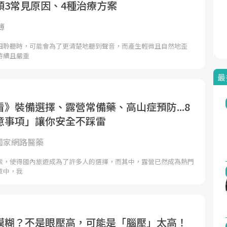
頭3常見原因、4種治療方案
簿
細聆聽時，可能會為了更清楚地聽到聲音，而產生輕微且自然地歪
持續且嚴重
最
》裝備選擇、露營常備藥、高山症預防...8
意事項」讓你安全不踩雷
et國家網路醫藥
素，使得國內旅遊成為了許多人的選擇，而其中，露營已然成為熱門
章中，我
模糊？不是眼壓高，可能是「腦壓」太高！