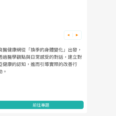
良醫健康網從「換季的身體變化」出發，
根據不同性
因應超高齡
透過醫學觀點與日常感受的對話，建立對
在、未來的
「2025
亞健康的認知，進而引導實際的改善行
知道該如何
促進為目的
動。
健康的關鍵
分析進行全
灣健康促進
前往專題