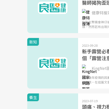
醫師揭狗歪
健康特搜
狗狗在聚精會神仔
頭，然而若有出現
新知
2023-09-28
新手露營必看
個「露營注
KingN
過去幾年疫情的因
的選項。在這篇文
養生
2023-07-19
頭痛、視力