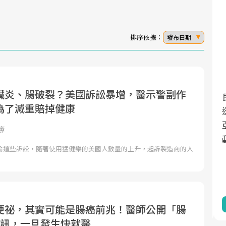
排序依據：
發布日期
臟炎、腸破裂？美國訴訟暴增，醫示警副作
面對超高齡社會的浪潮，台灣正在快速邁
2025年，就到良醫生活祭體驗「一站式健
為了減重賠掉健康
向「健康照護」的新時代。隨著國家政策
康新生活」，從講座、體驗到運動，全面
如「健康台灣推動委員會」與「長照3.0」
啟動你的健康革命！
簿
的推進，「預防醫學」已成全民關注的核
論這些訴訟，隨著使用猛健樂的美國人數量的上升，起訴製造商的人
心議題。然而，健檢不只是醫療院所的服
務，更是民眾了解自身健康狀況、啟動健
康管理的重要起點。
前往專題
前往專題
便祕，其實可能是腸癌前兆！醫師公開「腸
警訊，一旦發生快就醫