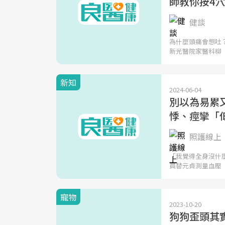
師教你按4
健談
為什麼頭痛會想吐
新光醫院家醫科柳
新知
2024-06-04
別以為易累
悸、痙攣「
照護線上
「我覺得全身沒什
員替元貞測量血壓
寵物
2023-10-20
狗狗歪頭其